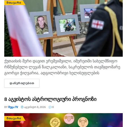
ᲛᲗᲐᲕᲐᲠᲘ
ქუთაისის მერი დავით ერემეიშვილი, იმერეთში სახელმწიფო
რწმუნებული ლევან ზალკალიანი, საკრებულოს თავმჯდომარე
გიორგი ჭიღვარია, ადგილობრივი ხელისუფლების
წარმომადგენლები, ჩოხოსნები, კადეტები, გმირულად
ᲓᲐᲬᲕᲠᲘᲚᲔᲑᲘᲗ
DETAILS
დაღუპული ქუთაისელი მეომრების ოჯახის წევრებთან ერთად,
აგვისტოს ომში დაღუპულთა მემორიალთან მივიდნენ...
8 აგვისტოს ასტროლოგიური პროგნოზი
BY
ᲛᲔᲒᲐ TV
ᲐᲒᲕᲘᲡᲢᲝ 8, 2026
0
ᲛᲗᲐᲕᲐᲠᲘ