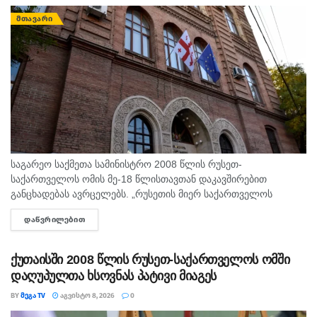
ᲛᲗᲐᲕᲐᲠᲘ
საგარეო საქმეთა სამინისტრო 2008 წლის რუსეთ-
საქართველოს ომის მე-18 წლისთავთან დაკავშირებით
განცხადებას ავრცელებს. „რუსეთის მიერ საქართველოს
წინააღმდეგ განხორციელებული სრულმასშტაბიანი სამხედრო
ᲓᲐᲬᲕᲠᲘᲚᲔᲑᲘᲗ
DETAILS
აგრესიიდან 18 წელი გავიდა. 2008 წლის აგვისტოში რუსეთმა,
საერთაშორისო სამართლის ფუნდამენტური...
ქუთაისში 2008 წლის რუსეთ-საქართველოს ომში
დაღუპულთა ხსოვნას პატივი მიაგეს
BY
ᲛᲔᲒᲐ TV
ᲐᲒᲕᲘᲡᲢᲝ 8, 2026
0