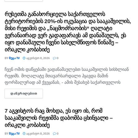
რუსეთმა განახორციელა საქართველოს
ტერიტორიების 20%-ის ოკუპაცია და სააკაშვილის,
მისი რეჟიმის და „ნაცმოძრაობის“ ღალატი
ვერანაირად ვერ გადაფარავს ამ დანაშაულს, ეს
იყო დანაშაული ჩვენი სახელმწიფოს წინაშე –
ირაკლი კობახიძე
BY
ᲛᲔᲒᲐ TV
ᲐᲒᲕᲘᲡᲢᲝ 8, 2026
0
ჩვენ ომის დაწყებაში ვადანაშაულებთ სააკაშვილის სისხლიან
ᲛᲗᲐᲕᲐᲠᲘ
რეჟიმს. მოღალატე მთავარსარდალი ჰყავდა მაშინ
ფორმალურად ამ ქვეყანას, - ამის შესახებ საქართველოს
პრემიერ-მინისტრმა ირაკლი კობახიძემ ჟურნალისტებს
ᲓᲐᲬᲕᲠᲘᲚᲔᲑᲘᲗ
DETAILS
განუცხადა. რაც შეეხება რუსეთს, კობახიძის განცხადებით,
რუსეთმა განახორციელა საქართველოს ტერიტორიების...
7 აგვისტოს რაც მოხდა, ეს იყო ის, რომ
სააკაშვილის რეჟიმმა დაბომბა ცხინვალი –
ირაკლი კობახიძე
BY
ᲛᲔᲒᲐ TV
ᲐᲒᲕᲘᲡᲢᲝ 8, 2026
0