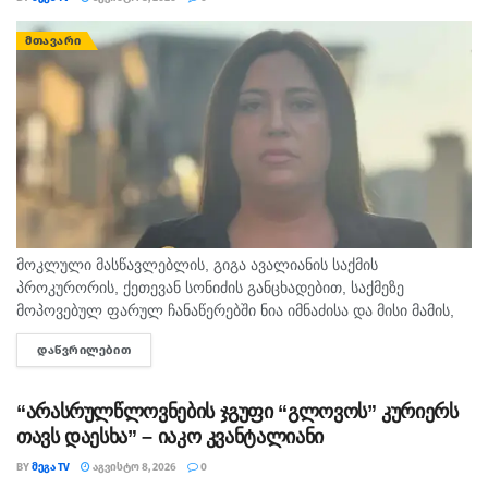
ᲛᲗᲐᲕᲐᲠᲘ
მოკლული მასწავლებლის, გიგა ავალიანის საქმის
პროკურორის, ქეთევან სონიძის განცხადებით, საქმეზე
მოპოვებულ ფარულ ჩანაწერებში ნია იმნაძისა და მისი მამის,
ვალერ იმნაძის, საუბარია ასახული, სადაც ისინი ალექსანდრე
ᲓᲐᲬᲕᲠᲘᲚᲔᲑᲘᲗ
DETAILS
გაბაშვილის მიერ ჩადენილ დანაშაულს განიხილავენ.
სონიძის...
“არასრულწლოვნების ჯგუფი “გლოვოს” კურიერს
თავს დაესხა” – იაკო კვანტალიანი
BY
ᲛᲔᲒᲐ TV
ᲐᲒᲕᲘᲡᲢᲝ 8, 2026
0