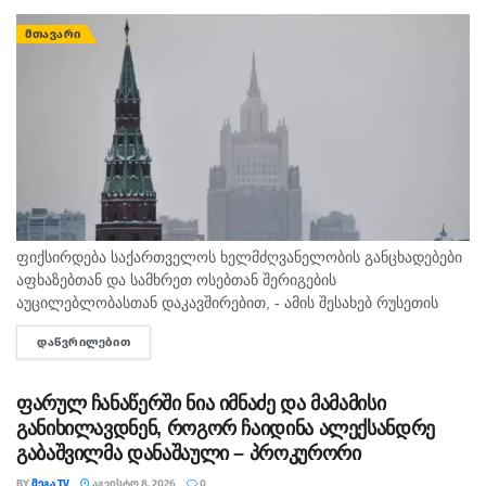
ᲛᲗᲐᲕᲐᲠᲘ
ფიქსირდება საქართველოს ხელმძღვანელობის განცხადებები
აფხაზებთან და სამხრეთ ოსებთან შერიგების
აუცილებლობასთან დაკავშირებით, - ამის შესახებ რუსეთის
საგარეო საქმეთა სამინისტროს განცხადებაშია ნათქვამი,
ᲓᲐᲬᲕᲠᲘᲚᲔᲑᲘᲗ
DETAILS
რომელსაც უწყება 2008 წლის აგვისტოს ომთან დაკავშირებით
ავრცელებს. „დღეს, სამხრეთ კავკასიაში...
ფარულ ჩანაწერში ნია იმნაძე და მამამისი
განიხილავდნენ, როგორ ჩაიდინა ალექსანდრე
გაბაშვილმა დანაშაული – პროკურორი
BY
ᲛᲔᲒᲐ TV
ᲐᲒᲕᲘᲡᲢᲝ 8, 2026
0