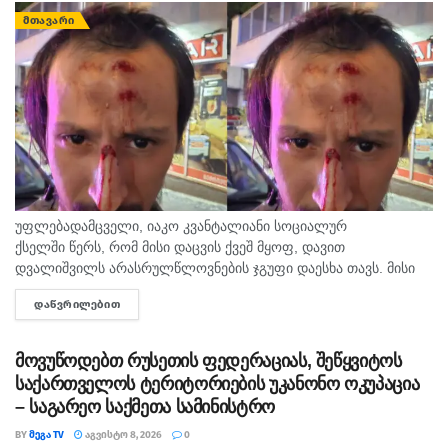
ᲛᲗᲐᲕᲐᲠᲘ
უფლებადამცველი, იაკო კვანტალიანი სოციალურ
ქსელში წერს, რომ მისი დაცვის ქვეშ მყოფ, დავით
დვალიშვილს არასრულწლოვნების ჯგუფი დაესხა თავს. მისი
თქმით, დავით დვალიშვილი მძიმედ არის და საავადმყოფოში
ᲓᲐᲬᲕᲠᲘᲚᲔᲑᲘᲗ
DETAILS
გადაჰყავთ. ამ წუთებში ჩემს დაცვის ქვეშ მყოფს თავს...
მოვუწოდებთ რუსეთის ფედერაციას, შეწყვიტოს
საქართველოს ტერიტორიების უკანონო ოკუპაცია
– საგარეო საქმეთა სამინისტრო
BY
ᲛᲔᲒᲐ TV
ᲐᲒᲕᲘᲡᲢᲝ 8, 2026
0