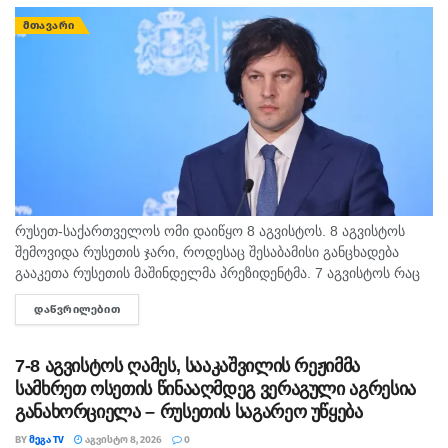
ᲛᲗᲐᲕᲐᲠᲘ
რუსეთ-საქართველოს ომი დაიწყო 8 აგვისტოს. 8 აგვისტოს
შემოვიდა რუსეთის ჯარი, როდესაც შესაბამისი განცხადება
გააკეთა რუსეთის მაშინდელმა პრეზიდენტმა. 7 აგვისტოს რაც
მოხდა, ეს იყო ის, რომ სააკაშვილის რეჟიმმა დაბომბა
ᲓᲐᲬᲕᲠᲘᲚᲔᲑᲘᲗ
DETAILS
ცხინვალი, - ამის...
7-8 აგვისტოს ღამეს, სააკაშვილის რეჟიმმა
სამხრეთ ოსეთის წინააღმდეგ ვერაგული აგრესია
განახორციელა – რუსეთის საგარეო უწყება
BY
ᲛᲔᲒᲐ TV
ᲐᲒᲕᲘᲡᲢᲝ 8, 2026
0