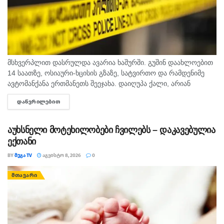
მსხვერპლით დასრულდა ავარია ხაშურში. გუშინ დაახლოებით
14 საათზე, ოსიაური-ხცისის გზაზე, სატვირთო და რამდენიმე
ავტომანქანა ერთმანეთს შეეჯახა. დაიღუპა ქალი, არიან
დაშავებულებიც. შსს-ს ინფორმაციით, გამოძიება 276-ე მუხლის
ᲓᲐᲬᲕᲠᲘᲚᲔᲑᲘᲗ
DETAILS
მე-6 ნაწილით მიმდინარეობს.
აუხსნელი მოტეხილობები ჩვილებს – დაკავებულია
ექთანი
BY
ᲛᲔᲒᲐ TV
ᲐᲒᲕᲘᲡᲢᲝ 8, 2026
0
ᲛᲗᲐᲕᲐᲠᲘ