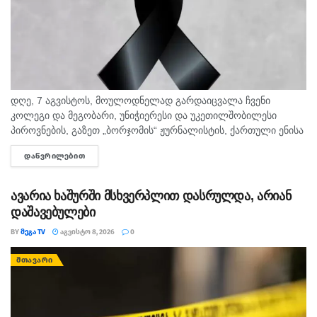
დღე, 7 აგვისტოს, მოულოდნელად გარდაიცვალა ჩვენი
კოლეგი და მეგობარი, უნიჭიერესი და უკეთილშობილესი
პიროვნების, გაზეთ „ბორჯომის“ ჟურნალისტის, ქართული ენისა
და ლიტერატურის პედაგოგი მონიკა ჭანტურია. "მეგა ტვ"
ᲓᲐᲬᲕᲠᲘᲚᲔᲑᲘᲗ
DETAILS
უდიდეს მწუხარებას გამოვხატავს მონიკა ჭანტურიას
ნაადრევად...
ავარია ხაშურში მსხვერპლით დასრულდა, არიან
დაშავებულები
BY
ᲛᲔᲒᲐ TV
ᲐᲒᲕᲘᲡᲢᲝ 8, 2026
0
ᲛᲗᲐᲕᲐᲠᲘ