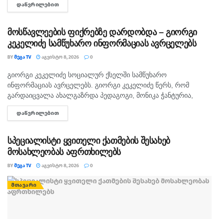
ᲓᲐᲬᲕᲠᲘᲚᲔᲑᲘᲗ
DETAILS
თავდამსხმელების დაკავების შესახებ ინფორმაცია არ
გავრცელებულა. "პირველებმა" გაარკვია, რომ
სამეთვალყურეო...
მოსწავლეების ფიქრებზე დარდობდა – გიორგი
კეკელიძე სამწუხარო ინფორმაციას ავრცელებს
BY
ᲛᲔᲒᲐ TV
ᲐᲒᲕᲘᲡᲢᲝ 8, 2026
0
გიორგი კეკელიძე სოციალურ ქსელში სამწუხარო
ᲛᲗᲐᲕᲐᲠᲘ
ინფორმაციას ავრცელებს. გიორგი კეკელიძე წერს, რომ
გარდაიცვალა ახალგაზრდა პედაგოგი, მონიკა ჭანტურია,
რომელიც თავისი მოსწავლეების მიმართ განსაკუთრებული
ᲓᲐᲬᲕᲠᲘᲚᲔᲑᲘᲗ
DETAILS
სიყვარულით გამოირჩეოდა. „არასდროს მგონებია, რომ აქ,
მიწაზე ყოფნას რამე...
სპეციალისტი ყვითელი ქათმების შესახებ
მოსახლეობას აფრთხილებს
BY
ᲛᲔᲒᲐ TV
ᲐᲒᲕᲘᲡᲢᲝ 8, 2026
0
ᲛᲗᲐᲕᲐᲠᲘ