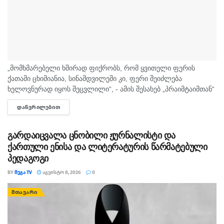
„მომხმარებელი ხშირად ფიქრობს, რომ ყვითელი ფერის
ქათამი ცხიმიანია, სინამდვილეში კი, ფერი შეიძლება
ხელოვნურად იყოს შეცვლილი“, - ამის შესახებ „პრაიმტაიმთან“
სურსათის უვნებლობის სპეციალისტი, ირაკლი არაბული
ᲓᲐᲬᲕᲠᲘᲚᲔᲑᲘᲗ
DETAILS
საუბრობს. „ბაზარი ითხოვს, რომ ქათამი იყოს...
გარდაიცვალა ცნობილი ჟურნალისტი და
ქართული ენისა და ლიტერატურის წარმატებული
პედაგოგი
BY
ᲛᲔᲒᲐ TV
ᲐᲒᲕᲘᲡᲢᲝ 8, 2026
0
ᲛᲗᲐᲕᲐᲠᲘ