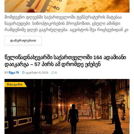
მომდევნო დღეებში საქართველოში ტემპერატურის მატებაა
ნავარაუდები. სინოპტიკოსების პროგნოზით, ცხელი ამინდი
რამდენიმე დღეს გაგრძელდება. აგვისტოს შუა რიცხვებიდან კი
ტემპერატურა 40 გრადუსს მიაღწევს. "ტემპერატურამ აგვისტოს
ᲓᲐᲬᲕᲠᲘᲚᲔᲑᲘᲗ
DETAILS
თვეში შესაძლოა 35-40 გრადუსს მიაღწიოს, ანუ ამ...
წელიწადნახევარში საქართველოში 164 ადამიანი
დაიკარგა – 57 პირს ამ დრომდე ეძებენ
BY
ᲛᲔᲒᲐ TV
ᲐᲒᲕᲘᲡᲢᲝ 8, 2026
0
ᲛᲗᲐᲕᲐᲠᲘ