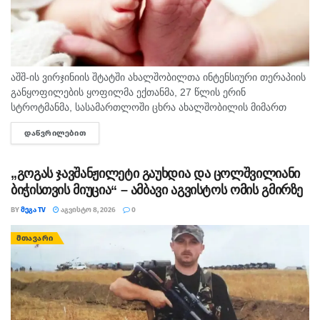
აშშ-ის ვირჯინიის შტატში ახალშობილთა ინტენსიური თერაპიის
განყოფილების ყოფილმა ექთანმა, 27 წლის ერინ
სტროტმანმა, სასამართლოში ცხრა ახალშობილის მიმართ
ბავშვზე ძალადობის ბრალდებაზე დანაშაული არ უარყო. საქმე
ᲓᲐᲬᲕᲠᲘᲚᲔᲑᲘᲗ
DETAILS
ერთ-ერთ ყველაზე გახმაურებულ სამედიცინო სკანდალად
იქცა,...
„გოგას ჯავშანჟილეტი გაუხდია და ცოლშვილიანი
ბიჭისთვის მიუცია“ – ამბავი აგვისტოს ომის გმირზე
BY
ᲛᲔᲒᲐ TV
ᲐᲒᲕᲘᲡᲢᲝ 8, 2026
0
ᲛᲗᲐᲕᲐᲠᲘ