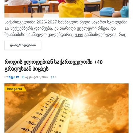
საქართველოში 2026-2027 სასწავლო წელი საჯარო სკოლებში
15 სექტემბერს დაიწყება. ეს თარიღი უცვლელი რჩება და
შესაბამისი სასწავლო კალენდარიც უკვე განსაზღვრულია. რაც
შეეხება საბავშვო ბაღებს, სასწავლო-სააღმზრდელო პროცესი
ᲓᲐᲬᲕᲠᲘᲚᲔᲑᲘᲗ
DETAILS
ასევე 15 სექტემბრიდან განახლდება. თბილისის...
როდის ელოდებიან საქართველოში +40
გრადუსიან სიცხეს
BY
ᲛᲔᲒᲐ TV
ᲐᲒᲕᲘᲡᲢᲝ 8, 2026
0
ᲛᲗᲐᲕᲐᲠᲘ