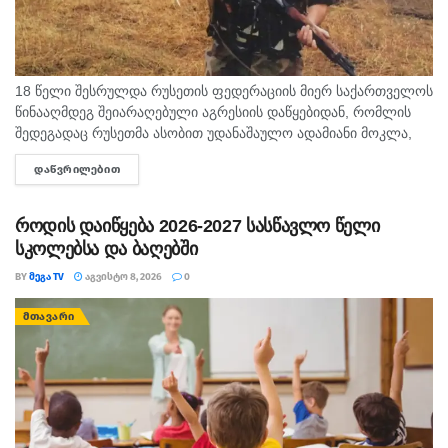
18 წელი შესრულდა რუსეთის ფედერაციის მიერ საქართველოს
წინააღმდეგ შეიარაღებული აგრესიის დაწყებიდან, რომლის
შედეგადაც რუსეთმა ასობით უდანაშაულო ადამიანი მოკლა,
დაიპყრო აფხაზეთი და ცხინვალის რეგიონი. ამ სტატიაში
ᲓᲐᲬᲕᲠᲘᲚᲔᲑᲘᲗ
DETAILS
აგვისტოს გმირი გოგიტა მაკრახიძის შესახებ...
როდის დაიწყება 2026-2027 სასწავლო წელი
სკოლებსა და ბაღებში
BY
ᲛᲔᲒᲐ TV
ᲐᲒᲕᲘᲡᲢᲝ 8, 2026
0
ᲛᲗᲐᲕᲐᲠᲘ