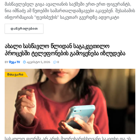
მასწავლებელ გიგა ავალიანის საქმეში ერთ-ერთ ფიგურანტს,
ნია იმნაძე ამ წუთებში სამართალდამცავები აკავებენ. შესაბამის
ინფორმაციას "ფეისბუქის" საკუთარ გვერდზე ადვოკატი
გიორგი ლეკვიშვილი ავრცელებს.
ᲓᲐᲬᲕᲠᲘᲚᲔᲑᲘᲗ
DETAILS
ახალი სასწავლო წლიდან საგაკვეთილო
პროცესში ტელეფონების გამოყენება იზღუდება
BY
ᲛᲔᲒᲐ TV
ᲐᲒᲕᲘᲡᲢᲝ 5, 2026
0
ᲛᲗᲐᲕᲐᲠᲘ
სასკოლო ფორმა არ არის მეორეხარისხოვანი საკითხი და ეს