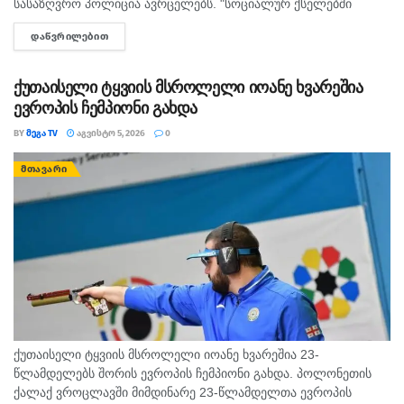
სასაზღვრო პოლიცია ავრცელებს. "სოციალურ ქსელებში
სხვადასხვა გვერდის მეშვეობით გავრცელდა ვიდეომასალა,
ᲓᲐᲬᲕᲠᲘᲚᲔᲑᲘᲗ
DETAILS
რომელშიც ჩანს, რომ ურეკის სანაპიროზე, ჰიდროციკლით
მოძრავი პირი...
ქუთაისელი ტყვიის მსროლელი იოანე ხვარეშია
ევროპის ჩემპიონი გახდა
BY
ᲛᲔᲒᲐ TV
ᲐᲒᲕᲘᲡᲢᲝ 5, 2026
0
ᲛᲗᲐᲕᲐᲠᲘ
ქუთაისელი ტყვიის მსროლელი იოანე ხვარეშია 23-
წლამდელებს შორის ევროპის ჩემპიონი გახდა. პოლონეთის
ქალაქ ვროცლავში მიმდინარე 23-წლამდელთა ევროპის