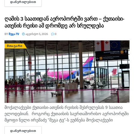
ᲓᲐᲬᲕᲠᲘᲚᲔᲑᲘᲗ
DETAILS
„ევროპის სპორტის ქალაქი 2027“-ის სტატუსის...
ღამის 3 საათიდან აეროპორტში ვართ – ქუთაისი-
ათენის რეისი ამ დრომდე არ სრულდება
BY
ᲛᲔᲒᲐ TV
ᲐᲒᲕᲘᲡᲢᲝ 5, 2026
0
ᲛᲗᲐᲕᲐᲠᲘ
მოქალაქეები ქუთაისი-ათენის რეისის შესრულებას 9 საათია
ელოდებიან. როგორც ქუთაისის საერთაშორისო აეროპორტში
მყოფი ნელი ირემაძე "მეგა ტვ"-ს ეუბნება მოქალაქეები
შუაღამის შემდეგ ელოდებიან რეისს, თუმცა მათი ფრენა უკვე
ᲓᲐᲬᲕᲠᲘᲚᲔᲑᲘᲗ
DETAILS
ორჯერ გადაიდო. მისივე თქმით...