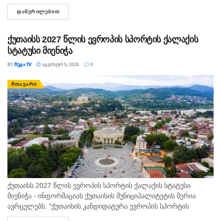
ჩემპიონატზე ქუთაისელმა ტყვიის მსროლელმა იოანე
ᲓᲐᲬᲕᲠᲘᲚᲔᲑᲘᲗ
DETAILS
ხვარეშიამ ბრწყინვალედ იასპარეზა და ოქროს მედალი
მოიპოვა. ქართველმა სპორტსმენმა...
ქუთაისს 2027 წლის ევროპის სპორტის ქალაქის
სტატუსი მიენიჭა
BY
ᲛᲔᲒᲐ TV
ᲐᲒᲕᲘᲡᲢᲝ 5, 2026
0
ᲛᲗᲐᲕᲐᲠᲘ
ქუთაისს 2027 წლის ევროპის სპორტის ქალაქის სტატუსი
მიენიჭა - ინფორმაციას ქუთაისის მუნიციპალიტეტის მერია
ავრცელებს. "ქუთაისის კანდიდატურა ევროპის სპორტის
დედაქალაქებისა და ქალაქების ფედერაციაში ( ACES )