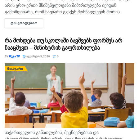
არის ერთ-ერთი მნიშვნელოვანი მიმართულება იქიდან
გამომდინარე, რომ საუბარი გვაქვს მოსწავლეებს შორის
თანასწორობაზე, უსაფრთხო გარემოს უზრუნველყოფასა და
ᲓᲐᲬᲕᲠᲘᲚᲔᲑᲘᲗ
DETAILS
სწავლის ხარისხის ამაღლების ხელშეწყობაზე, ეს მსოფლიო
პრაქტიკითა...
რა მოხდება თუ სკოლაში ბავშვებს ფორმეს არ
ჩააცმევთ – მინისტრის გაფრთხილება
BY
ᲛᲔᲒᲐ TV
ᲐᲒᲕᲘᲡᲢᲝ 5, 2026
0
ᲛᲗᲐᲕᲐᲠᲘ
საქართველოს განათლების, მეცნიერებისა და
ახალგაზრდობის მინისტრის, გივი მიქანაძის განცხადებით,