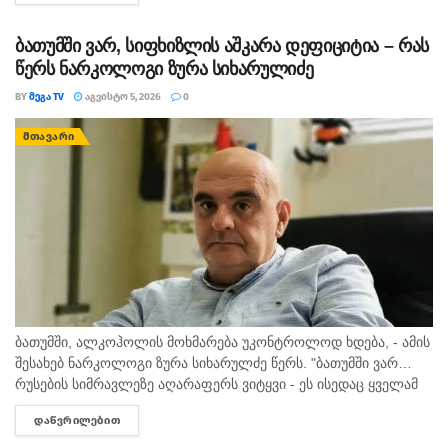
ბათუმში ვარ, სიფხიზლის აშკარა დეფიციტია – რას
წერს ნარკოლოგი ზურა სიხარულიძე
BY
ᲛᲔᲒᲐ TV
ᲐᲒᲕᲘᲡᲢᲝ 5, 2026
0
ᲛᲗᲐᲕᲐᲠᲘ
ბათუმში, ალკოჰოლის მოხმარება უკონტროლოდ ხდება, - ამის
შესახებ ნარკოლოგი ზურა სიხარულძე წერს. "ბათუმში ვარ…
რუსების სიმრავლეზე აღარაფერს ვიტყვი - ეს ისედაც ყველამ
იცის. მინდა სხვა, უფრო მნიშვნელოვანი საკითხი
ᲓᲐᲬᲕᲠᲘᲚᲔᲑᲘᲗ
DETAILS
გამოვყო.პირველი, რაც თვალში...