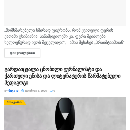
„მომხმარებელი ხშირად ფიქრობს, რომ ყვითელი ფერის
ქათამი ცხიმიანია, სინამდვილეში კი, ფერი შეიძლება
ხელოვნურად იყოს შეცვლილი“, - ამის შესახებ „პრაიმტაიმთან“
სურსათის უვნებლობის სპეციალისტი, ირაკლი არაბული
ᲓᲐᲬᲕᲠᲘᲚᲔᲑᲘᲗ
DETAILS
საუბრობს. „ბაზარი ითხოვს, რომ ქათამი იყოს...
გარდაიცვალა ცნობილი ჟურნალისტი და
ქართული ენისა და ლიტერატურის წარმატებული
პედაგოგი
BY
ᲛᲔᲒᲐ TV
ᲐᲒᲕᲘᲡᲢᲝ 8, 2026
0
ᲛᲗᲐᲕᲐᲠᲘ