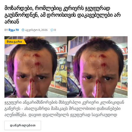
სამხედროებისთვის უნდოდათ გამეკეთებინა
მოზარდები, რომლებიც კურიერს ჯგუფურად
სპეციალურ ტარაში ვაზნის ფორმით. სააკაშვილი
გაუსწორდნენ, ამ დროისთვის დაკავებულები არ
არიან
აქტიურად უჭერდა მხარს და სახელწიფო შესყიდვასაც
სთავაზობდა.
BY
ᲛᲔᲒᲐ TV
ᲐᲒᲕᲘᲡᲢᲝ 8, 2026
0
ეს პროგრამა და ბევრი სხვა დავიწყებას მიეცა 2012
ᲛᲗᲐᲕᲐᲠᲘ
წლის შემდეგ, როცა ბაზარზე თამაშის წესის პირობების
დადგენა მეფის კართან დაახლოვებული პირების
ხელში აღმოჩნდა.”-წერს თეიმურაზ შაშიაშვილი
თეგები:
დაკარგული საქართველო
თემურ შაშიაშვილი
მეგა ტვ
მეჩაიეობა
ჯგუფური ანგარიშსწორების მსხვერპლი კურიერი კლინიკიდან
გაწერეს - ახალგაზრდა მამაკაცს მრავლობითი დაზიანებები
აღენიშნება. დავით დვალიშვილს ჯგუფურად სავარაუდოდ
ხუთამდე მოზარდი გუშინ გაუსწორდა. ჯერ-ჯერობით
ᲓᲐᲬᲕᲠᲘᲚᲔᲑᲘᲗ
DETAILS
თავდამსხმელების დაკავების შესახებ ინფორმაცია არ