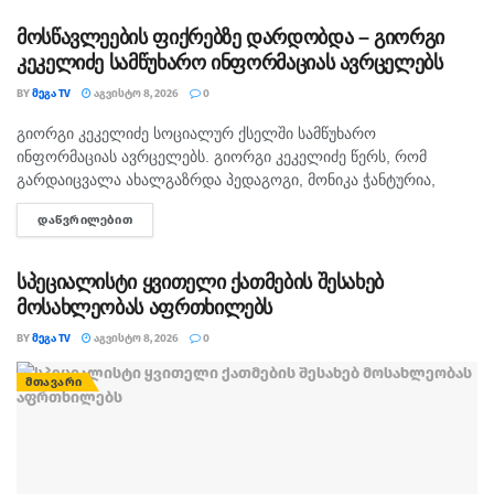
გავრცელებულა. "პირველებმა" გაარკვია, რომ
სამეთვალყურეო...
მოსწავლეების ფიქრებზე დარდობდა – გიორგი
კეკელიძე სამწუხარო ინფორმაციას ავრცელებს
BY
ᲛᲔᲒᲐ TV
ᲐᲒᲕᲘᲡᲢᲝ 8, 2026
0
გიორგი კეკელიძე სოციალურ ქსელში სამწუხარო
ᲛᲗᲐᲕᲐᲠᲘ
ინფორმაციას ავრცელებს. გიორგი კეკელიძე წერს, რომ
გარდაიცვალა ახალგაზრდა პედაგოგი, მონიკა ჭანტურია,
რომელიც თავისი მოსწავლეების მიმართ განსაკუთრებული
ᲓᲐᲬᲕᲠᲘᲚᲔᲑᲘᲗ
DETAILS
სიყვარულით გამოირჩეოდა. „არასდროს მგონებია, რომ აქ,
მიწაზე ყოფნას რამე...
სპეციალისტი ყვითელი ქათმების შესახებ
მოსახლეობას აფრთხილებს
BY
ᲛᲔᲒᲐ TV
ᲐᲒᲕᲘᲡᲢᲝ 8, 2026
0
ᲛᲗᲐᲕᲐᲠᲘ