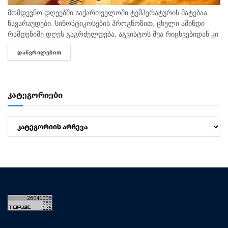
მომდევნო დღეებში საქართველოში ტემპერატურის მატებაა
ნავარაუდები. სინოპტიკოსების პროგნოზით, ცხელი ამინდი
რამდენიმე დღეს გაგრძელდება. აგვისტოს შუა რიცხვებიდან კი
ტემპერატურა 40 გრადუსს მიაღწევს. "ტემპერატურამ აგვისტოს
ᲓᲐᲬᲕᲠᲘᲚᲔᲑᲘᲗ
DETAILS
თვეში შესაძლოა 35-40 გრადუსს მიაღწიოს, ანუ ამ...
კატეგორიები
კატეგორიები