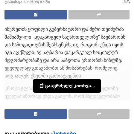
A
დაპოსტა 2019/09/07-ში
A
იმერეთის ყოფილი გუბერნატორი და მერი თეიმურაზ
შაშიაშვილი ,,დაკარგულ საქართველოზე” საუბარობს
და საზოგადოებას შეახსენებს, თუ როგორ უნდა იყოს
იგი აღქმული. აქ საუბარია დაკარგუილ სოციალურ
მდგომარეობაზე და არა საბჭოთა ერთობის ხიბლზე.
უცვლელად გთავაზობთ ამ მოსაზრებას, რომელიც
სოციალურ ქსელში გამოაქვეყნდა:
📰 გააგრძელე კითხვა...
,,როცა ვლაპარაკობთ დაკარგულ საქართველოზე
ყველამ სწორად უნდა გაიგოს, რომ მხედველობაში
გვაქვს დაკარგული სოციალური პრივილეგიები და
გარანტიები, არნახული სამეცნიერო სკოლები,
გიგანტური სამრეწველო პოცენციალი. რაც შეეხება
სოფლის მეურნეობას მხოლოდ ჩაის წარმოებას, ჩვენს
დაკავშირებული -
პოსტები