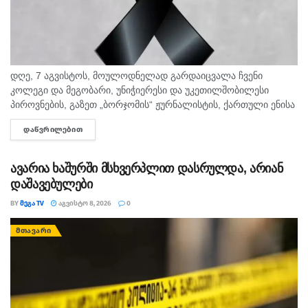
დღე, 7 აგვისტოს, მოულოდნელად გარდაიცვალა ჩვენი
კოლეგი და მეგობარი, უნიჭიერესი და უკეთილშობილესი
პიროვნების, გაზეთ „ბორჯომის“ ჟურნალისტის, ქართული ენისა
და ლიტერატურის პედაგოგი მონიკა ჭანტურია. "მეგა ტვ"
ᲓᲐᲬᲕᲠᲘᲚᲔᲑᲘᲗ
DETAILS
უდიდეს მწუხარებას გამოვხატავს მონიკა ჭანტურიას
ნაადრევად...
ავარია ხაშურში მსხვერპლით დასრულდა, არიან
დაშავებულები
BY
ᲛᲔᲒᲐ TV
ᲐᲒᲕᲘᲡᲢᲝ 8, 2026
0
ᲛᲗᲐᲕᲐᲠᲘ