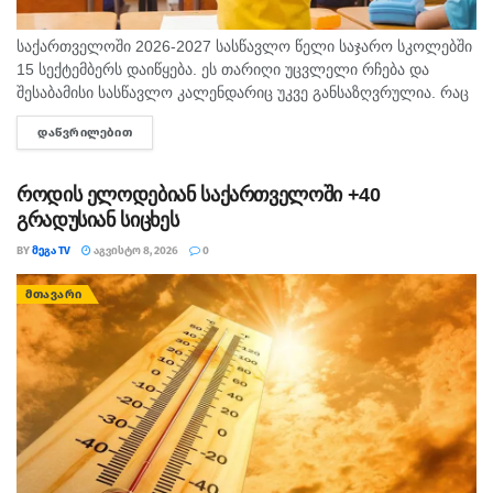
საქართველოში 2026-2027 სასწავლო წელი საჯარო სკოლებში
15 სექტემბერს დაიწყება. ეს თარიღი უცვლელი რჩება და
შესაბამისი სასწავლო კალენდარიც უკვე განსაზღვრულია. რაც
შეეხება საბავშვო ბაღებს, სასწავლო-სააღმზრდელო პროცესი
ᲓᲐᲬᲕᲠᲘᲚᲔᲑᲘᲗ
DETAILS
ასევე 15 სექტემბრიდან განახლდება. თბილისის...
როდის ელოდებიან საქართველოში +40
გრადუსიან სიცხეს
BY
ᲛᲔᲒᲐ TV
ᲐᲒᲕᲘᲡᲢᲝ 8, 2026
0
ᲛᲗᲐᲕᲐᲠᲘ