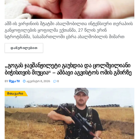
აშშ-ის ვირჯინიის შტატში ახალშობილთა ინტენსიური თერაპიის
განყოფილების ყოფილმა ექთანმა, 27 წლის ერინ
სტროტმანმა, სასამართლოში ცხრა ახალშობილის მიმართ
ბავშვზე ძალადობის ბრალდებაზე დანაშაული არ უარყო. საქმე
ᲓᲐᲬᲕᲠᲘᲚᲔᲑᲘᲗ
DETAILS
ერთ-ერთ ყველაზე გახმაურებულ სამედიცინო სკანდალად
იქცა,...
„გოგას ჯავშანჟილეტი გაუხდია და ცოლშვილიანი
ბიჭისთვის მიუცია“ – ამბავი აგვისტოს ომის გმირზე
BY
ᲛᲔᲒᲐ TV
ᲐᲒᲕᲘᲡᲢᲝ 8, 2026
0
ᲛᲗᲐᲕᲐᲠᲘ