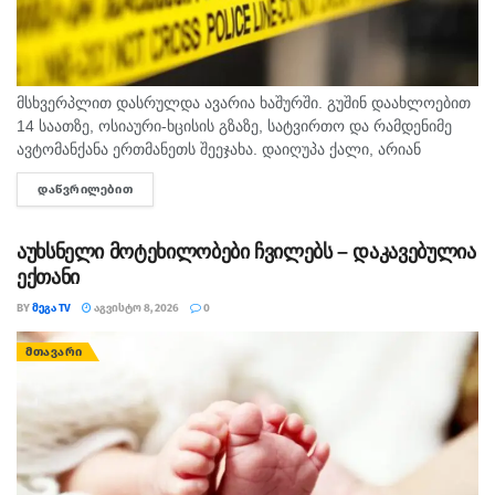
მსხვერპლით დასრულდა ავარია ხაშურში. გუშინ დაახლოებით
14 საათზე, ოსიაური-ხცისის გზაზე, სატვირთო და რამდენიმე
ავტომანქანა ერთმანეთს შეეჯახა. დაიღუპა ქალი, არიან
დაშავებულებიც. შსს-ს ინფორმაციით, გამოძიება 276-ე მუხლის
ᲓᲐᲬᲕᲠᲘᲚᲔᲑᲘᲗ
DETAILS
მე-6 ნაწილით მიმდინარეობს.
აუხსნელი მოტეხილობები ჩვილებს – დაკავებულია
ექთანი
BY
ᲛᲔᲒᲐ TV
ᲐᲒᲕᲘᲡᲢᲝ 8, 2026
0
ᲛᲗᲐᲕᲐᲠᲘ