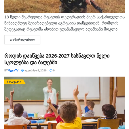
18 წელი შესრულდა რუსეთის ფედერაციის მიერ საქართველოს
წინააღმდეგ შეიარაღებული აგრესიის დაწყებიდან, რომლის
შედეგადაც რუსეთმა ასობით უდანაშაულო ადამიანი მოკლა,
დაიპყრო აფხაზეთი და ცხინვალის რეგიონი. ამ სტატიაში
ᲓᲐᲬᲕᲠᲘᲚᲔᲑᲘᲗ
DETAILS
აგვისტოს გმირი გოგიტა მაკრახიძის შესახებ...
როდის დაიწყება 2026-2027 სასწავლო წელი
სკოლებსა და ბაღებში
BY
ᲛᲔᲒᲐ TV
ᲐᲒᲕᲘᲡᲢᲝ 8, 2026
0
ᲛᲗᲐᲕᲐᲠᲘ