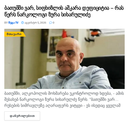
ბათუმში ვარ, სიფხიზლის აშკარა დეფიციტია – რას
წერს ნარკოლოგი ზურა სიხარულიძე
BY
ᲛᲔᲒᲐ TV
ᲐᲒᲕᲘᲡᲢᲝ 5, 2026
0
ᲛᲗᲐᲕᲐᲠᲘ
ბათუმში, ალკოჰოლის მოხმარება უკონტროლოდ ხდება, - ამის
შესახებ ნარკოლოგი ზურა სიხარულძე წერს. "ბათუმში ვარ…
რუსების სიმრავლეზე აღარაფერს ვიტყვი - ეს ისედაც ყველამ
იცის. მინდა სხვა, უფრო მნიშვნელოვანი საკითხი
ᲓᲐᲬᲕᲠᲘᲚᲔᲑᲘᲗ
DETAILS
გამოვყო.პირველი, რაც თვალში...