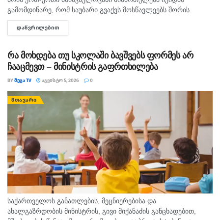
გამომდინარე, რომ საუბარი გვაქვს მოსწავლეებს შორის
თანასწორობაზე, უსაფრთხო გარემოს უზრუნველყოფასა და
ᲓᲐᲬᲕᲠᲘᲚᲔᲑᲘᲗ
DETAILS
სწავლის ხარისხის ამაღლების ხელშეწყობაზე, ეს მსოფლიო
პრაქტიკითა...
რა მოხდება თუ სკოლაში ბავშვებს ფორმეს არ
ჩააცმევთ – მინისტრის გაფრთხილება
BY
ᲛᲔᲒᲐ TV
ᲐᲒᲕᲘᲡᲢᲝ 5, 2026
0
ᲛᲗᲐᲕᲐᲠᲘ
საქართველოს განათლების, მეცნიერებისა და
ახალგაზრდობის მინისტრის, გივი მიქანაძის განცხადებით,