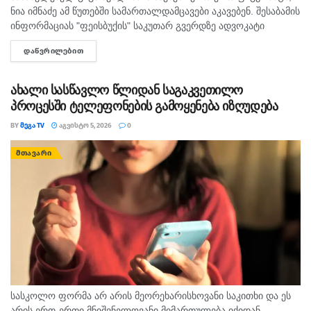
ნია იმნაძე ამ წუთებში სამართალდამცავები აკავებენ. შესაბამის
ინფორმაციას "ფეისბუქის" საკუთარ გვერდზე ადვოკატი
გიორგი ლეკვიშვილი ავრცელებს.
ᲓᲐᲬᲕᲠᲘᲚᲔᲑᲘᲗ
DETAILS
ახალი სასწავლო წლიდან საგაკვეთილო
პროცესში ტელეფონების გამოყენება იზღუდება
BY
ᲛᲔᲒᲐ TV
ᲐᲒᲕᲘᲡᲢᲝ 5, 2026
0
ᲛᲗᲐᲕᲐᲠᲘ
სასკოლო ფორმა არ არის მეორეხარისხოვანი საკითხი და ეს
არის ერთ-ერთი მნიშვნელოვანი მიმართულება იქიდან