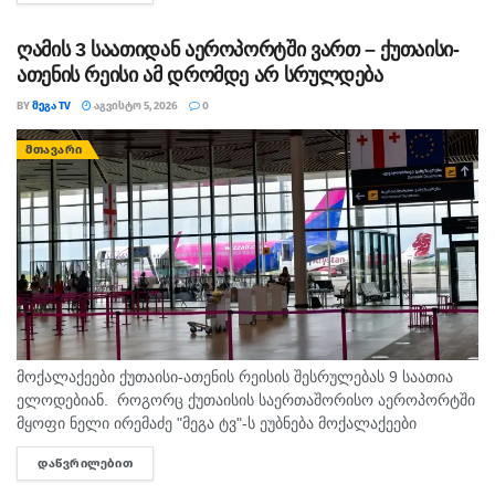
ღამის 3 საათიდან აეროპორტში ვართ – ქუთაისი-
ათენის რეისი ამ დრომდე არ სრულდება
BY
ᲛᲔᲒᲐ TV
ᲐᲒᲕᲘᲡᲢᲝ 5, 2026
0
ᲛᲗᲐᲕᲐᲠᲘ
მოქალაქეები ქუთაისი-ათენის რეისის შესრულებას 9 საათია
ელოდებიან. როგორც ქუთაისის საერთაშორისო აეროპორტში
მყოფი ნელი ირემაძე "მეგა ტვ"-ს ეუბნება მოქალაქეები
შუაღამის შემდეგ ელოდებიან რეისს, თუმცა მათი ფრენა უკვე
ᲓᲐᲬᲕᲠᲘᲚᲔᲑᲘᲗ
DETAILS
ორჯერ გადაიდო. მისივე თქმით...