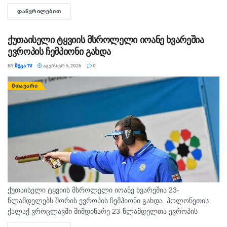
სხვადასხვა გვერდის მეშვეობით გავრცელდა ვიდეომასალა,
ᲓᲐᲬᲕᲠᲘᲚᲔᲑᲘᲗ
DETAILS
რომელშიც ჩანს, რომ ურეკის სანაპიროზე, ჰიდროციკლით
მოძრავი პირი...
ქუთაისელი ტყვიის მსროლელი იოანე ხვარეშია
ევროპის ჩემპიონი გახდა
BY
ᲛᲔᲒᲐ TV
ᲐᲒᲕᲘᲡᲢᲝ 5, 2026
0
ᲛᲗᲐᲕᲐᲠᲘ
ქუთაისელი ტყვიის მსროლელი იოანე ხვარეშია 23-
წლამდელებს შორის ევროპის ჩემპიონი გახდა. პოლონეთის
ქალაქ ვროცლავში მიმდინარე 23-წლამდელთა ევროპის
ჩემპიონატზე ქუთაისელმა ტყვიის მსროლელმა იოანე