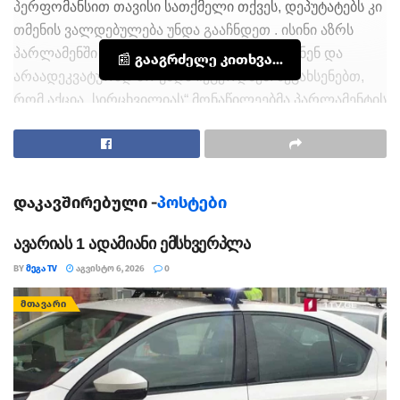
პერფომანსით თავისი სათქმელი თქვეს, დეპუტატებს კი
თმენის ვალდებულება უნდა გააჩნდეთ . ისინი აზრს
პარლამენში სხდომებზე უნდა აფიქსირებდნენ და
📰 გააგრძელე კითხვა...
არაადეკვატურად არ უნდა იქცეოდნენ. შეგახსენებთ,
რომ აქცია „სირცხვილიას“ მონაწილეებმა პარლამენტის
შესასვლელთან ცხვრები მიიყვანეს, რომლებიც მათი
თქმით, „ქართული ოცნების“ დეპუტატებს
განასახიერებენ. აქციის მონაწილეებთან დეპუტატი
ემზარ კვიციანი მივიდა, რომელმაც მომიტინგეებს
დაკავშირებული -
პოსტები
სიტყვიერი და ფიზიკური შეურაცხყოფა მიაყენა.
ავარიას 1 ადამიანი ემსხვერპლა
თეგები:
BY
ᲛᲔᲒᲐ TV
ᲐᲒᲕᲘᲡᲢᲝ 6, 2026
0
გოგი წულაია თბილისში განვითარებულ მოვლენებს
ეხმაურება
ᲛᲗᲐᲕᲐᲠᲘ