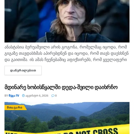
ანასტასია ბერუაშვილი არის გოგონა, რომელმაც იცოდა, რომ
გიგაზე თავდასხმას აპირებდნენ და იცოდა, რომ თავს დაესხნენ
და გაითიშა. ის ამას ჩვენებაშიც აფიქსირებს, რომ ყველაფერი
იცოდა, - ამის შესახებ მოკლული მასწავლებლის, გიგა
ᲓᲐᲬᲕᲠᲘᲚᲔᲑᲘᲗ
DETAILS
ავალიანის...
მდინარე ხობისწყალში დედა-შვილი დაიხრჩო
BY
ᲛᲔᲒᲐ TV
ᲐᲒᲕᲘᲡᲢᲝ 6, 2026
0
ᲛᲗᲐᲕᲐᲠᲘ