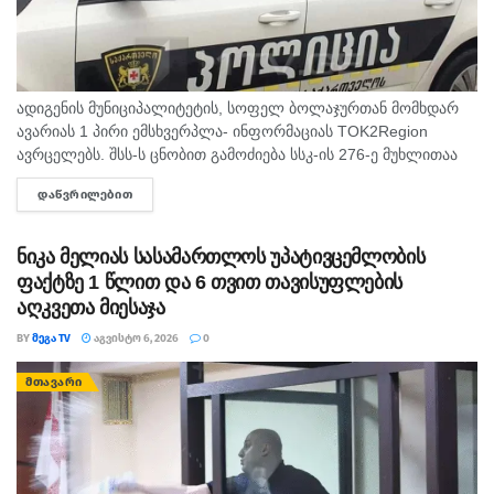
ადიგენის მუნიციპალიტეტის, სოფელ ბოლაჯურთან მომხდარ
ავარიას 1 პირი ემსხვერპლა- ინფორმაციას TOK2Region
ავრცელებს. შსს-ს ცნობით გამოძიება სსკ-ის 276-ე მუხლითაა
დაწყებული, რაც ტრანსპორტის მოძრაობის უსაფრთხოების ან
ᲓᲐᲬᲕᲠᲘᲚᲔᲑᲘᲗ
DETAILS
ექსპლუატაციის წესის დარღვევას გულისხმობს.
ნიკა მელიას სასამართლოს უპატივცემლობის
ფაქტზე 1 წლით და 6 თვით თავისუფლების
აღკვეთა მიესაჯა
BY
ᲛᲔᲒᲐ TV
ᲐᲒᲕᲘᲡᲢᲝ 6, 2026
0
ᲛᲗᲐᲕᲐᲠᲘ