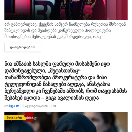
არ გამოვრიცხავ, ქვეყნის სამჯერ ჩაბნელება რუსეთის მხრიდან
შანტაჟი იყოს და შეიძლება კონკრეტული პოლიტიკური
მოთხოვნების შესრულებას უკავშირდებოდეს, რაც
ხელისუფლებისთვის ძნელად ასახსნელია საზოგადოებისთვის.
ᲓᲐᲬᲕᲠᲘᲚᲔᲑᲘᲗ
DETAILS
ვფიქრობ, ეს მოთხოვნები უფრო ოკუპირებულ რეგიონებს უნდა
ეხებოდეს, -...
ნია იმნაძის სახლში ფარული მოსასმენი იყო
დამონტაჟებული, „მეტასთანაც“
თანამშრომლობდა პროკურატურა და მისი
ტელეფონიდან მასალები აღდგა, ანასტასია
ბერუაშვილი კი ჩვენებაში ამბობს, რომ თავდასხმის
შესახებ იცოდა – გიგა ავალიანის დედა
BY
ᲛᲔᲒᲐ TV
ᲐᲒᲕᲘᲡᲢᲝ 6, 2026
0
ᲛᲗᲐᲕᲐᲠᲘ