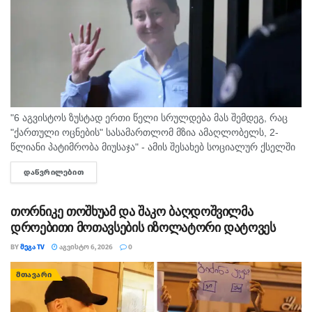
"6 აგვისტოს ზუსტად ერთი წელი სრულდება მას შემდეგ, რაც
"ქართული ოცნების" სასამართლომ მზია ამაღლობელს, 2-
წლიანი პატიმრობა მიუსაჯა" - ამის შესახებ სოციალურ ქსელში
"მედიის ადვოკატირების კოალიცია" წერს და დაკავებულ
ᲓᲐᲬᲕᲠᲘᲚᲔᲑᲘᲗ
DETAILS
ჟურნალისტს სოლიდარობას უცხადებს. ორგანიზაცია...
თორნიკე თოშხუამ და შაკო ბაღდოშვილმა
დროებითი მოთავსების იზოლატორი დატოვეს
BY
ᲛᲔᲒᲐ TV
ᲐᲒᲕᲘᲡᲢᲝ 6, 2026
0
ᲛᲗᲐᲕᲐᲠᲘ