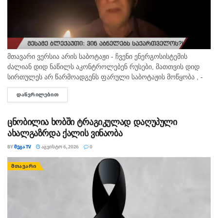
მთავარი ვერსია არის საბოტაჟი - ჩვენი ენერგოსისტემის
ძალიან დიდ ნაწილს აკონტროლებენ რუსები, მათთვის დიდ
სირთულეს არ წარმოადგენს ფარული საბოტაჟის მოწყობა , -
ამის შესახებ ანალიტიკოსმა გია ხუხაშვილმა „პალიტრანიუსის“
ᲓᲐᲬᲕᲠᲘᲚᲔᲑᲘᲗ
DETAILS
გადაცემაში „360...
ცნობილია ხობში ტრაგიკულად დაღუპული
ახალგაზრდა ქალის ვინაობა
BY
ᲛᲔᲒᲐ TV
ᲐᲒᲕᲘᲡᲢᲝ 6, 2026
0
ᲛᲗᲐᲕᲐᲠᲘ