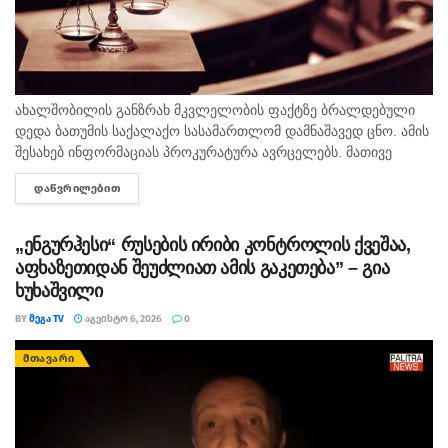
ახალშობილის განზრახ მკვლელობის ფაქტზე ბრალდებული
დედა ბათუმის საქალაქო სასამართლომ დამნაშავედ ცნო. ამის
შესახებ ინფორმაციას პროკურატურა ავრცელებს. მათივე
ინფორმაციით, საქმე ეხება, 22 თებერვალს, ბათუმის ერთ-
ᲓᲐᲬᲕᲠᲘᲚᲔᲑᲘᲗ
DETAILS
ერთი კლინიკაში მომხდარ ფაქტს, რა დროსაც კლინიკის ერთ-
ერთმა...
„ენგურჰესი“ რუსების ირიბი კონტროლის ქვეშაა,
აფხაზეთიდან შეუძლიათ ამის გაკეთება” – გია
ხუხაშვილი
BY
ᲛᲔᲒᲐ TV
ᲐᲒᲕᲘᲡᲢᲝ 6, 2026
0
ᲛᲗᲐᲕᲐᲠᲘ