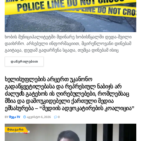
ხობის მუნიციპალიტეტში მდინარე ხობისწყალში დედა-შვილი
დაიხრჩო. არსებული ინფორმაციით, მცირეწლოვანი დინებამ
გაიტაცა, დედამ გადარჩენა სცადა, თუმცა დინებამ ისიც
გაიტაცა. ბავშვის ცხედარი ადგილობრივმა იპოვა და
ᲓᲐᲬᲕᲠᲘᲚᲔᲑᲘᲗ
DETAILS
მდინარიდან ამოასვენა. დედის სამძებრო-სამაშველო
სამუშაოები ამ დრომდე მიმდინარეობს....
ხელისუფლების არცერთ უკანონო
გადაწყვეტილებასა და რეპრესიულ ნაბიჯს არ
ძალუძს გატეხოს ის ღირებულებები, რომლებსაც
მზია და დამოუკიდებელი ქართული მედია
ემსახურება – “მედიის ადვოკატირების კოალიცია”
BY
ᲛᲔᲒᲐ TV
ᲐᲒᲕᲘᲡᲢᲝ 6, 2026
0
ᲛᲗᲐᲕᲐᲠᲘ