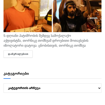
5-დღიანი პატიმრობის შემდეგ სამოქალაქო
აქტივისტმა, თორნიკე თოშხუამ დროებითი მოთავსების
იზოლატორი დატოვა. ცნობისთვის, თორნიკე თოშხუა
პოლიციამ 31 ივლისს, თბილისის საკრებულოსთან
ᲓᲐᲬᲕᲠᲘᲚᲔᲑᲘᲗ
DETAILS
დააკავა. მას ხელში ეკავა ბანერი "ბიძინა ყ - არაა/არის?".
შეგახსენებთ, რომ თოშხუა ბიძინას და სამი...
კატეგორიები
კატეგორიები