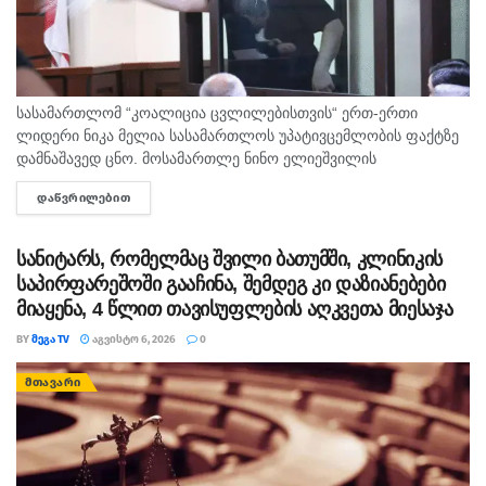
სასამართლომ “კოალიცია ცვლილებისთვის“ ერთ-ერთი
ლიდერი ნიკა მელია სასამართლოს უპატივცემლობის ფაქტზე
დამნაშავედ ცნო. მოსამართლე ნინო ელიეშვილის
გადაწყვეტილებით, ნიკა მელიას 1 წლით და 6 თვით
ᲓᲐᲬᲕᲠᲘᲚᲔᲑᲘᲗ
DETAILS
თავისუფლების აღკვეთა მიესაჯა, თუმცა აღნიშნულმა
სასჯელმა ნიკა მელიასთვის გამოტანილი წინა განაჩენი...
სანიტარს, რომელმაც შვილი ბათუმში, კლინიკის
საპირფარეშოში გააჩინა, შემდეგ კი დაზიანებები
მიაყენა, 4 წლით თავისუფლების აღკვეთა მიესაჯა
BY
ᲛᲔᲒᲐ TV
ᲐᲒᲕᲘᲡᲢᲝ 6, 2026
0
ᲛᲗᲐᲕᲐᲠᲘ