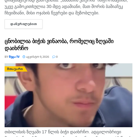
უკვე გამოკითხულია 30-მდე ადამიანი, მათ შორის ბაშიაჩუკ
ჩხვიმიანი, მისი ოჯახის წევრები და მეზობლები.
გამომძიებლებმა დაათვალიერეს ის სახლებიც, სადაც,
ᲓᲐᲬᲕᲠᲘᲚᲔᲑᲘᲗ
DETAILS
სავარაუდოდ, დანაშაული ხდებოდა. ნატა ვიბლიანის მიერ
დასახელებული...
ცნობილია ბიჭის ვინაობა, რომელიც ზღვაში
დაიხრჩო
BY
ᲛᲔᲒᲐ TV
ᲐᲒᲕᲘᲡᲢᲝ 9, 2026
0
ᲛᲗᲐᲕᲐᲠᲘ
თბილისის ზღვაში 17 წლის ბიჭი დაიხრჩო. ადგილობრივი