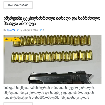
ზღვაზე თანატოლებთან ერთად საცურაოდ იმყოფებოდა. შსს
ᲓᲐᲬᲕᲠᲘᲚᲔᲑᲘᲗ
DETAILS
ცნობით, გამოძიება 115-ე მუხლით დაიწყო.
იმერეთში ცეცხლსასროლი იარაღი და საბრძოლო
მასალა ამოიღეს
BY
ᲛᲔᲒᲐ TV
ᲐᲒᲕᲘᲡᲢᲝ 9, 2026
0
ᲛᲗᲐᲕᲐᲠᲘ
შინაგან საქმეთა სამინისტროს თბილისის, ქვემო ქართლის,
იმერეთის, შიდა ქართლის და სამცხე ჯავახეთის პოლიციის
დეპარტამენტების თანამშრომლებმა, სხვადასხვა დროს
ჩატარებული საპოლიციო პრევენციული ღონისძიებების