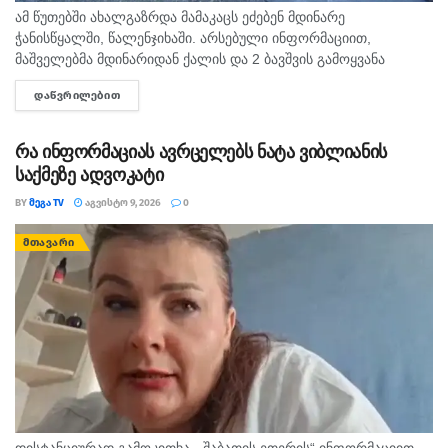
ამ წუთებში ახალგაზრდა მამაკაცს ეძებენ მდინარე
ჭანისწყალში, წალენჯიხაში. არსებული ინფორმაციით,
მაშველებმა მდინარიდან ქალის და 2 ბავშვის გამოყვანა
შეძლეს, ხოლო მოულოდნელად ადიდებულმა და სისწრაფით
ᲓᲐᲬᲕᲠᲘᲚᲔᲑᲘᲗ
DETAILS
მოვარდნილმა მდინარემ ახალგაზრდა მამაკაცი გაიტაცა.
ადგილზე იმყოფება...
რა ინფორმაციას ავრცელებს ნატა ვიბლიანის
საქმეზე ადვოკატი
BY
ᲛᲔᲒᲐ TV
ᲐᲒᲕᲘᲡᲢᲝ 9, 2026
0
ᲛᲗᲐᲕᲐᲠᲘ
დისტანციურად გამოკითხა. „შაბათის ეთერის“ ინფორმაციით,