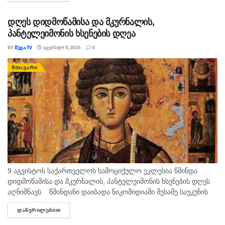
შსს ავრცელებს. უწყების ცნობით, გამოძიებით დადგინდა,
რომ...
დღეს დიდმოწამისა და მკურნალის,
პანტელეიმონის ხსენების დღეა
BY
ᲛᲔᲒᲐ TV
ᲐᲒᲕᲘᲡᲢᲝ 9, 2026
0
ᲛᲗᲐᲕᲐᲠᲘ
9 აგვისტოს საქართველოს სამოციქულო ეკლესია წმინდა
დიდმოწამისა და მკურნალის, პანტელეიმონის ხსენების დღეს
აღნიშნავს. წმინდანი დაიბადა ნიკომიდიაში მესამე საუკუნის
მეორე ნახევარში. არ არსებობს ტაძარი, რომელშიც არ იყოს
ᲓᲐᲬᲕᲠᲘᲚᲔᲑᲘᲗ
DETAILS
დაბრძანებული ნიკომიდიელი მკურნალის,...