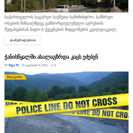
საქართველოს საგარეო საქმეთა სამინისტრო, სამხრეთ
ოსეთის წინააღმდეგ განხორციელებული აგრესიის
შეფასებისას ნატო-ს ქვეყნების მიდგომების კვალდაკვალ,
საკუთარი ხალხის და საერთაშორისო საზოგადოების
ᲓᲐᲬᲕᲠᲘᲚᲔᲑᲘᲗ
DETAILS
შეცდომაში შეყვანას აგრძელებს, - ამის შესახებ აღნიშნულია
განცხადებაში, რომელსაც ოკუპირებული ცხინვალის...
ჭანისწყალში ახალაგზრდა კაცს ეძებენ
BY
ᲛᲔᲒᲐ TV
ᲐᲒᲕᲘᲡᲢᲝ 9, 2026
0
ᲛᲗᲐᲕᲐᲠᲘ