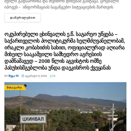
ქვეპუნქტით; (ფსიქოტროპული ნივთიერების უკანონო
შვილი გადაარჩინა და თვითონ დინებამ გაიტაცა, ცოცხალი
იპოვეს - ინფორმაციას საგანგებო სიტუაციების მართვის
შეძენა და შენახვა) წარედგინათ, რაც სასჯელის სახედ
სამსახური ადასტურებს. მის სიცოცხლეს საფრთხე არ ემუქრება.
და ზომად 20 წლამდე ან უვადო თავისუფლების
ᲓᲐᲬᲕᲠᲘᲚᲔᲑᲘᲗ
DETAILS
შემთხვევა წალენჯიხის მუნიციპალიტეტის სოფელ სქურში...
აღკვეთას ითვალისწინებს.
ოკუპირებული ცხინვალის ე.წ. საგარეო უწყება –
პროკურატურის შუამდგომლობის საფუძველზე
საქართველოს პოლიტიკურმა ხელმძღვანელობამ,
სასამართლომ ბრალდებულებს აღკვეთის
ირაკლი კობახიძის სახით, ოფიციალურად აღიარა
ღონისძიების სახით პატიმრობა შეუფარდა.
მიხეილ სააკაშვილი სამხედრო აგრესიის
დამნაშავედ – 2008 წლის აგვისტოს ომზე
პასუხისმგებლობა უნდა დაეკისროს ქვეყანას
BY
ᲛᲔᲒᲐ TV
ᲐᲒᲕᲘᲡᲢᲝ 9, 2026
0
ᲛᲗᲐᲕᲐᲠᲘ