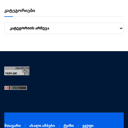
კატეგორიები
კატეგორიები
მთავარი
ახალი ამბები
ქვიზი
ჯგუფი