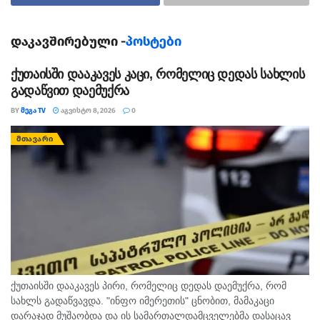
ნივთმტკიცებად ამოიღეს განსაკუთრებით დიდი
ოდენობით ნარკოტიკული საშუალება და
დაკავშირებული -
პოსტები
ფსიქოტროპული ნივთიერება – 500 აბი “პრეგაბალინი”
და 2 კილომდე გამომშრალი “მარიხუანა”.
ქუთაისში დააკავეს კაცი, რომელიც დედას სახლის
გადაწვით დაემუქრა
გამოძიება სისხლის სამართლის კოდექსის 260-ე, 260-ე
კვარტა და 261-ე მუხლებით მიმდინარეობს, რაც 20
BY
ᲛᲔᲒᲐ TV
ᲐᲒᲕᲘᲡᲢᲝ 8, 2026
0
წლამდე ან უვადო თავისუფლების აღკვეთას
ᲛᲗᲐᲕᲐᲠᲘ
ითვალისწინებს.
ქუთაისში დააკავეს პირი, რომელიც დედას დაემუქრა, რომ
სახლს გადაწვავდა. "ინფო იმერეთის" ცნობით, მამაკაცი
დარაჯად მუშაობდა და ის სამართალდამცველებმა დასაცავ