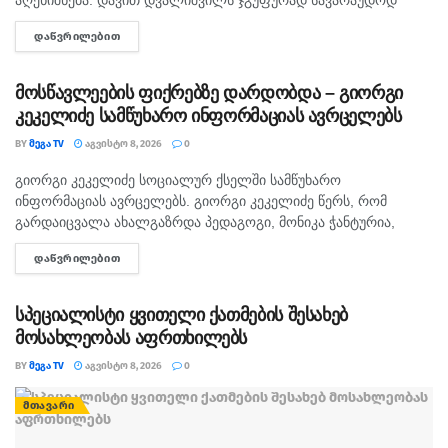
ხუთამდე მოზარდი გუშინ გაუსწორდა. ჯერ-ჯერობით
ᲓᲐᲬᲕᲠᲘᲚᲔᲑᲘᲗ
DETAILS
თავდამსხმელების დაკავების შესახებ ინფორმაცია არ
გავრცელებულა. "პირველებმა" გაარკვია, რომ
სამეთვალყურეო...
მოსწავლეების ფიქრებზე დარდობდა – გიორგი
კეკელიძე სამწუხარო ინფორმაციას ავრცელებს
BY
ᲛᲔᲒᲐ TV
ᲐᲒᲕᲘᲡᲢᲝ 8, 2026
0
გიორგი კეკელიძე სოციალურ ქსელში სამწუხარო
ᲛᲗᲐᲕᲐᲠᲘ
ინფორმაციას ავრცელებს. გიორგი კეკელიძე წერს, რომ
გარდაიცვალა ახალგაზრდა პედაგოგი, მონიკა ჭანტურია,
რომელიც თავისი მოსწავლეების მიმართ განსაკუთრებული
ᲓᲐᲬᲕᲠᲘᲚᲔᲑᲘᲗ
DETAILS
სიყვარულით გამოირჩეოდა. „არასდროს მგონებია, რომ აქ,
მიწაზე ყოფნას რამე...
სპეციალისტი ყვითელი ქათმების შესახებ
მოსახლეობას აფრთხილებს
BY
ᲛᲔᲒᲐ TV
ᲐᲒᲕᲘᲡᲢᲝ 8, 2026
0
ᲛᲗᲐᲕᲐᲠᲘ