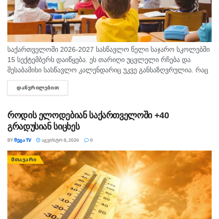
საქართველოში 2026-2027 სასწავლო წელი საჯარო სკოლებში
15 სექტემბერს დაიწყება. ეს თარიღი უცვლელი რჩება და
შესაბამისი სასწავლო კალენდარიც უკვე განსაზღვრულია. რაც
შეეხება საბავშვო ბაღებს, სასწავლო-სააღმზრდელო პროცესი
ᲓᲐᲬᲕᲠᲘᲚᲔᲑᲘᲗ
DETAILS
ასევე 15 სექტემბრიდან განახლდება. თბილისის...
როდის ელოდებიან საქართველოში +40
გრადუსიან სიცხეს
BY
ᲛᲔᲒᲐ TV
ᲐᲒᲕᲘᲡᲢᲝ 8, 2026
0
ᲛᲗᲐᲕᲐᲠᲘ