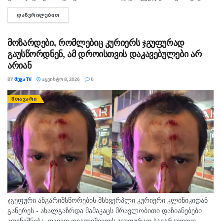
ობიექტზე აიყვანეს. შსს-ს ინფორმაციით, დაკავებულს
ᲓᲐᲬᲕᲠᲘᲚᲔᲑᲘᲗ
DETAILS
სისხლის სამართლის კოდექსის 11 პრიმა...
მოზარდები, რომლებიც კურიერს ჯგუფურად
გაუსწორდნენ, ამ დროისთვის დაკავებულები არ
არიან
BY
ᲛᲔᲒᲐ TV
ᲐᲒᲕᲘᲡᲢᲝ 8, 2026
0
ᲛᲗᲐᲕᲐᲠᲘ
ჯგუფური ანგარიშსწორების მსხვერპლი კურიერი კლინიკიდან
გაწერეს - ახალგაზრდა მამაკაცს მრავლობითი დაზიანებები
აღენიშნება. დავით დვალიშვილს ჯგუფურად სავარაუდოდ