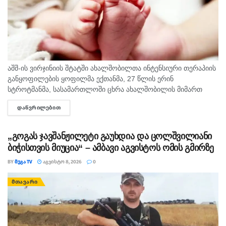
აშშ-ის ვირჯინიის შტატში ახალშობილთა ინტენსიური თერაპიის
განყოფილების ყოფილმა ექთანმა, 27 წლის ერინ
სტროტმანმა, სასამართლოში ცხრა ახალშობილის მიმართ
ბავშვზე ძალადობის ბრალდებაზე დანაშაული არ უარყო. საქმე
ᲓᲐᲬᲕᲠᲘᲚᲔᲑᲘᲗ
DETAILS
ერთ-ერთ ყველაზე გახმაურებულ სამედიცინო სკანდალად
იქცა,...
„გოგას ჯავშანჟილეტი გაუხდია და ცოლშვილიანი
ბიჭისთვის მიუცია“ – ამბავი აგვისტოს ომის გმირზე
BY
ᲛᲔᲒᲐ TV
ᲐᲒᲕᲘᲡᲢᲝ 8, 2026
0
ᲛᲗᲐᲕᲐᲠᲘ