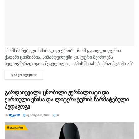
„მომხმარებელი ხშირად ფიქრობს, რომ ყვითელი ფერის
ქათამი ცხიმიანია, სინამდვილეში კი, ფერი შეიძლება
ხელოვნურად იყოს შეცვლილი“, - ამის შესახებ „პრაიმტაიმთან“
სურსათის უვნებლობის სპეციალისტი, ირაკლი არაბული
ᲓᲐᲬᲕᲠᲘᲚᲔᲑᲘᲗ
DETAILS
საუბრობს. „ბაზარი ითხოვს, რომ ქათამი იყოს...
გარდაიცვალა ცნობილი ჟურნალისტი და
ქართული ენისა და ლიტერატურის წარმატებული
პედაგოგი
BY
ᲛᲔᲒᲐ TV
ᲐᲒᲕᲘᲡᲢᲝ 8, 2026
0
ᲛᲗᲐᲕᲐᲠᲘ