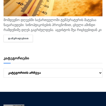
მომდევნო დღეებში საქართველოში ტემპერატურის მატებაა
ნავარაუდები. სინოპტიკოსების პროგნოზით, ცხელი ამინდი
რამდენიმე დღეს გაგრძელდება. აგვისტოს შუა რიცხვებიდან კი
ტემპერატურა 40 გრადუსს მიაღწევს. "ტემპერატურამ აგვისტოს
ᲓᲐᲬᲕᲠᲘᲚᲔᲑᲘᲗ
DETAILS
თვეში შესაძლოა 35-40 გრადუსს მიაღწიოს, ანუ ამ...
კატეგორიები
კატეგორიები