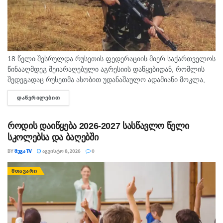
18 წელი შესრულდა რუსეთის ფედერაციის მიერ საქართველოს
წინააღმდეგ შეიარაღებული აგრესიის დაწყებიდან, რომლის
შედეგადაც რუსეთმა ასობით უდანაშაულო ადამიანი მოკლა,
დაიპყრო აფხაზეთი და ცხინვალის რეგიონი. ამ სტატიაში
ᲓᲐᲬᲕᲠᲘᲚᲔᲑᲘᲗ
DETAILS
აგვისტოს გმირი გოგიტა მაკრახიძის შესახებ...
როდის დაიწყება 2026-2027 სასწავლო წელი
სკოლებსა და ბაღებში
BY
ᲛᲔᲒᲐ TV
ᲐᲒᲕᲘᲡᲢᲝ 8, 2026
0
ᲛᲗᲐᲕᲐᲠᲘ