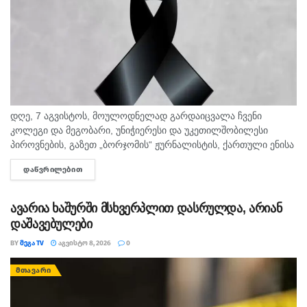
დღე, 7 აგვისტოს, მოულოდნელად გარდაიცვალა ჩვენი
კოლეგი და მეგობარი, უნიჭიერესი და უკეთილშობილესი
პიროვნების, გაზეთ „ბორჯომის“ ჟურნალისტის, ქართული ენისა
და ლიტერატურის პედაგოგი მონიკა ჭანტურია. "მეგა ტვ"
ᲓᲐᲬᲕᲠᲘᲚᲔᲑᲘᲗ
DETAILS
უდიდეს მწუხარებას გამოვხატავს მონიკა ჭანტურიას
ნაადრევად...
ავარია ხაშურში მსხვერპლით დასრულდა, არიან
დაშავებულები
BY
ᲛᲔᲒᲐ TV
ᲐᲒᲕᲘᲡᲢᲝ 8, 2026
0
ᲛᲗᲐᲕᲐᲠᲘ