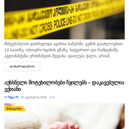
მსხვერპლით დასრულდა ავარია ხაშურში. გუშინ დაახლოებით
14 საათზე, ოსიაური-ხცისის გზაზე, სატვირთო და რამდენიმე
ავტომანქანა ერთმანეთს შეეჯახა. დაიღუპა ქალი, არიან
დაშავებულებიც. შსს-ს ინფორმაციით, გამოძიება 276-ე მუხლის
ᲓᲐᲬᲕᲠᲘᲚᲔᲑᲘᲗ
DETAILS
მე-6 ნაწილით მიმდინარეობს.
აუხსნელი მოტეხილობები ჩვილებს – დაკავებულია
ექთანი
BY
ᲛᲔᲒᲐ TV
ᲐᲒᲕᲘᲡᲢᲝ 8, 2026
0
ᲛᲗᲐᲕᲐᲠᲘ