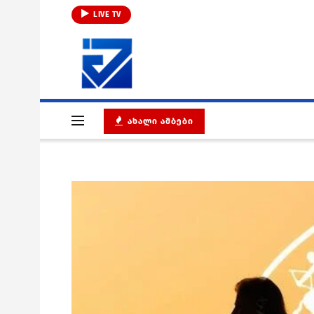
LIVE TV
ᲐᲮᲐᲚᲘ ᲐᲛᲑᲔᲑᲘ