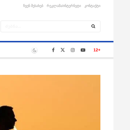
ჩვენ შესახებ
რეკლამა/ინტერნეტი
კონტაქტი
12+