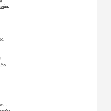
ე
ები.
ი,
ს
ერი
დროს