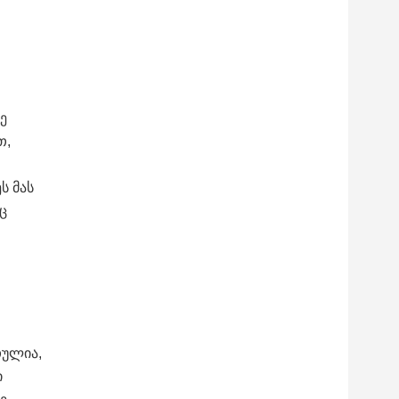
ე
თ,
ს მას
ც
თულია,
ი