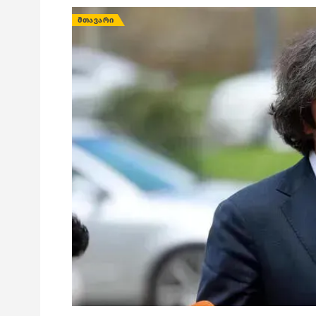
ᲛᲗᲐᲕᲐᲠᲘ