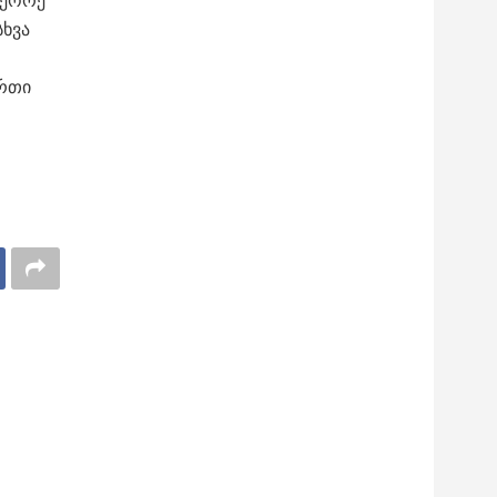
მეორე
სხვა
ერთი