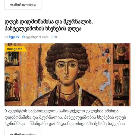
ᲓᲐᲬᲕᲠᲘᲚᲔᲑᲘᲗ
DETAILS
დანაშაულისთვის ნასამართლევი პირი დააკავეს. ინფორმაციას
შსს ავრცელებს. უწყების ცნობით, გამოძიებით დადგინდა,
რომ...
დღეს დიდმოწამისა და მკურნალის,
პანტელეიმონის ხსენების დღეა
BY
ᲛᲔᲒᲐ TV
ᲐᲒᲕᲘᲡᲢᲝ 9, 2026
0
ᲛᲗᲐᲕᲐᲠᲘ
9 აგვისტოს საქართველოს სამოციქულო ეკლესია წმინდა
დიდმოწამისა და მკურნალის, პანტელეიმონის ხსენების დღეს
აღნიშნავს. წმინდანი დაიბადა ნიკომიდიაში მესამე საუკუნის
მეორე ნახევარში. არ არსებობს ტაძარი, რომელშიც არ იყოს
ᲓᲐᲬᲕᲠᲘᲚᲔᲑᲘᲗ
DETAILS