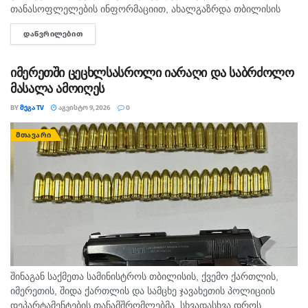
თანასოფლელების ინფორმაციით, ახალგაზრდა თბილისის
ზღვაზე თანატოლებთან ერთად საცურაოდ იმყოფებოდა. შსს
ᲓᲐᲬᲕᲠᲘᲚᲔᲑᲘᲗ
DETAILS
ცნობით, გამოძიება 115-ე მუხლით დაიწყო.
იმერეთში ცეცხლსასროლი იარაღი და საბრძოლო
მასალა ამოიღეს
BY
ᲛᲔᲒᲐ TV
ᲐᲒᲕᲘᲡᲢᲝ 9, 2026
0
ᲛᲗᲐᲕᲐᲠᲘ
შინაგან საქმეთა სამინისტროს თბილისის, ქვემო ქართლის,
იმერეთის, შიდა ქართლის და სამცხე ჯავახეთის პოლიციის
დეპარტამენტების თანამშრომლებმა, სხვადასხვა დროს