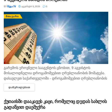
BY
ᲛᲔᲒᲐ TV
ᲐᲒᲕᲘᲡᲢᲝ 9, 2026
0
ᲛᲗᲐᲕᲐᲠᲘ
გარემოს ეროვნული სააგენტოს ცნობით, 9 აგვისტოს
მოსალოდნელია დროგამოშვებით ღრუბლიანობის მომატება.
დასავლეთ საქართველოში - დროგამოშვებით ღრუბლიანობის
მომატება. უმეტეს რაიონში ხანმოკლე წვიმა და ელჭექი, ზოგან
ᲓᲐᲬᲕᲠᲘᲚᲔᲑᲘᲗ
DETAILS
ძლიერი. დასავლეთის ქარი 10-15 მ/წმ, ელჭექის დროს
შესაძლებელია ქარის...
ქუთაისში დააკავეს კაცი, რომელიც დედას სახლის
გადაწვით დაემუქრა