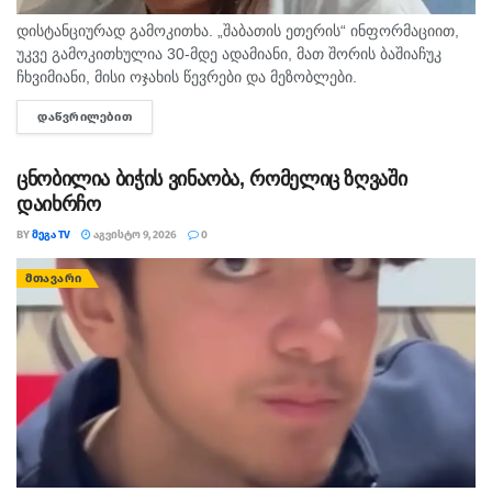
დისტანციურად გამოკითხა. „შაბათის ეთერის“ ინფორმაციით,
უკვე გამოკითხულია 30-მდე ადამიანი, მათ შორის ბაშიაჩუკ
ჩხვიმიანი, მისი ოჯახის წევრები და მეზობლები.
გამომძიებლებმა დაათვალიერეს ის სახლებიც, სადაც,
ᲓᲐᲬᲕᲠᲘᲚᲔᲑᲘᲗ
DETAILS
სავარაუდოდ, დანაშაული ხდებოდა. ნატა ვიბლიანის მიერ
დასახელებული...
ცნობილია ბიჭის ვინაობა, რომელიც ზღვაში
დაიხრჩო
BY
ᲛᲔᲒᲐ TV
ᲐᲒᲕᲘᲡᲢᲝ 9, 2026
0
ᲛᲗᲐᲕᲐᲠᲘ