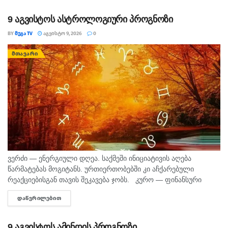
დეპარტამენტის...
9 აგვისტოს ასტროლოგიური პროგნოზი
BY
ᲛᲔᲒᲐ TV
ᲐᲒᲕᲘᲡᲢᲝ 9, 2026
0
ᲛᲗᲐᲕᲐᲠᲘ
ვერძი — ენერგიული დღეა. საქმეში ინიციატივის აღება
წარმატებას მოგიტანს. ურთიერთობებში კი აჩქარებული
რეაქციებისგან თავის შეკავება ჯობს. კურო — ფინანსური
საკითხების მოსაგვარებლად კარგი დღეა. შეიძლება
ᲓᲐᲬᲕᲠᲘᲚᲔᲑᲘᲗ
DETAILS
საინტერესო შესაძლებლობა გამოჩნდეს. პირად ცხოვრებაში...
9 აგვისტოს ამინდის პროგნოზი