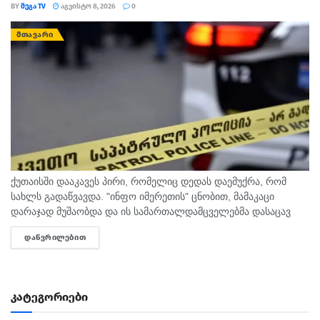
BY
ᲛᲔᲒᲐ TV
ᲐᲒᲕᲘᲡᲢᲝ 8, 2026
0
ᲛᲗᲐᲕᲐᲠᲘ
ქუთაისში დააკავეს პირი, რომელიც დედას დაემუქრა, რომ
სახლს გადაწვავდა. "ინფო იმერეთის" ცნობით, მამაკაცი
დარაჯად მუშაობდა და ის სამართალდამცველებმა დასაცავ
ობიექტზე აიყვანეს. შსს-ს ინფორმაციით, დაკავებულს
ᲓᲐᲬᲕᲠᲘᲚᲔᲑᲘᲗ
DETAILS
სისხლის სამართლის კოდექსის 11 პრიმა...
კატეგორიები