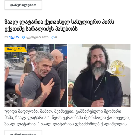
გა­ვი­და და არ დაბ­რუ­ნე­ბუ­ლა. პო­ლი­ცი­ას რე­ა­გი­რე­ბის­თვის დრო
ᲓᲐᲬᲕᲠᲘᲚᲔᲑᲘᲗ
DETAILS
უნდა. წუ­ხელ შე­ვი­და გან­ცხა­დე­ბა. გთხოვთ თუ ვინ­მემ რა­ი­მე...
ზაალ ლატარია ქუთაისელ სასულიერო პირს
ექვთიმე სარალიძეს პასუხობს
BY
ᲛᲔᲒᲐ TV
ᲐᲒᲕᲘᲡᲢᲝ 5, 2026
0
ᲛᲗᲐᲕᲐᲠᲘ
“დიდი მადლობა, მამაო, მეამაყები. გამწარებული მეომარი
მამა, ზაალ ლატარია.“- წერს უკრაინაში მებრძოლი ქართველი,
ზაალ ლატარია. “ ზაალ ლატარიას ვუსამძიმრებ ქალიშვილის
გარდაცვალების გამო. მხარდაჭერას ვუცხადებ. ქუთაისში,
ᲓᲐᲬᲕᲠᲘᲚᲔᲑᲘᲗ
DETAILS