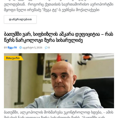
ელოდებიან. როგორც ქუთაისის საერთაშორისო აეროპორტში
მყოფი ნელი ირემაძე "მეგა ტვ"-ს ეუბნება მოქალაქეები
შუაღამის შემდეგ ელოდებიან რეისს, თუმცა მათი ფრენა უკვე
ᲓᲐᲬᲕᲠᲘᲚᲔᲑᲘᲗ
DETAILS
ორჯერ გადაიდო. მისივე თქმით...
ბათუმში ვარ, სიფხიზლის აშკარა დეფიციტია – რას
წერს ნარკოლოგი ზურა სიხარულიძე
BY
ᲛᲔᲒᲐ TV
ᲐᲒᲕᲘᲡᲢᲝ 5, 2026
0
ᲛᲗᲐᲕᲐᲠᲘ
ბათუმში, ალკოჰოლის მოხმარება უკონტროლოდ ხდება, - ამის
შესახებ ნარკოლოგი ზურა სიხარულძე წერს. "ბათუმში ვარ…