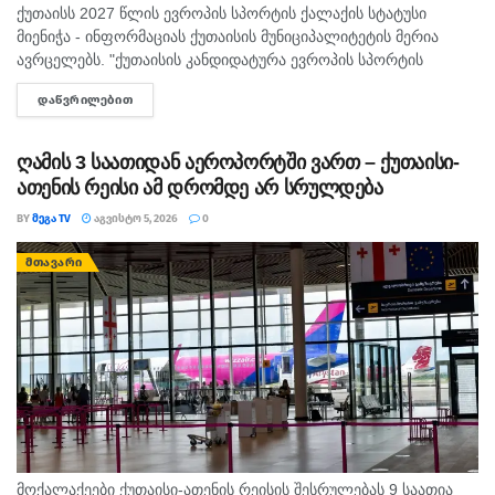
ქუთაისს 2027 წლის ევროპის სპორტის ქალაქის სტატუსი
მიენიჭა - ინფორმაციას ქუთაისის მუნიციპალიტეტის მერია
ავრცელებს. "ქუთაისის კანდიდატურა ევროპის სპორტის
დედაქალაქებისა და ქალაქების ფედერაციაში ( ACES )
ᲓᲐᲬᲕᲠᲘᲚᲔᲑᲘᲗ
DETAILS
„ევროპის სპორტის ქალაქი 2027“-ის სტატუსის...
ღამის 3 საათიდან აეროპორტში ვართ – ქუთაისი-
ათენის რეისი ამ დრომდე არ სრულდება
BY
ᲛᲔᲒᲐ TV
ᲐᲒᲕᲘᲡᲢᲝ 5, 2026
0
ᲛᲗᲐᲕᲐᲠᲘ
მოქალაქეები ქუთაისი-ათენის რეისის შესრულებას 9 საათია