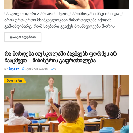
სასკოლო ფორმა არ არის მეორეხარისხოვანი საკითხი და ეს
არის ერთ-ერთი მნიშვნელოვანი მიმართულება იქიდან
გამომდინარე, რომ საუბარი გვაქვს მოსწავლეებს შორის
თანასწორობაზე, უსაფრთხო გარემოს უზრუნველყოფასა და
ᲓᲐᲬᲕᲠᲘᲚᲔᲑᲘᲗ
DETAILS
სწავლის ხარისხის ამაღლების ხელშეწყობაზე, ეს მსოფლიო
პრაქტიკითა...
რა მოხდება თუ სკოლაში ბავშვებს ფორმეს არ
ჩააცმევთ – მინისტრის გაფრთხილება
BY
ᲛᲔᲒᲐ TV
ᲐᲒᲕᲘᲡᲢᲝ 5, 2026
0
ᲛᲗᲐᲕᲐᲠᲘ