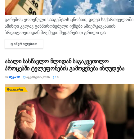
გარემოს ეროვნული სააგენტოს ცნობით, დღეს საქართველოში
ამინდი კვლავ განპირობებული იქნება ამიერკავკასიის
ჩრდილოეთიდან მოქმედი შედარებით გრილი და
სამხრეთიდან გავრცელებული ცხელი ჰაერის მასების
ᲓᲐᲬᲕᲠᲘᲚᲔᲑᲘᲗ
DETAILS
ურთიერთქმედებით. საქართველოში მოსალოდნელია:
დროგამოშვებით ღრუბლიანობის მომატება. საქართველოში
ზოგან ხანმოკლე...
ახალი სასწავლო წლიდან საგაკვეთილო
პროცესში ტელეფონების გამოყენება იზღუდება
BY
ᲛᲔᲒᲐ TV
ᲐᲒᲕᲘᲡᲢᲝ 5, 2026
0
ᲛᲗᲐᲕᲐᲠᲘ