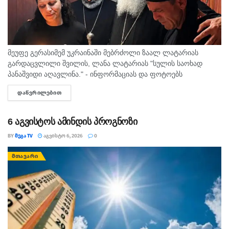
ტკბილად დაიძნებენ.” – წერს “Helping Hands” –
ოფიციალური ფეისბუკ გვერდზე.
მეუფე გერასიმემ უკრაინაში მებრძოლი ზაალ ლატარიას
გარდაცვლილი შვილის, ლანა ლატარიას "სულის საოხად
პანაშვიდი აღავლინა." - ინფორმაციას და ფოტოებს
საპატრიარქოს საზოგადოებასთან ურთიერთობის სამსახური
ᲓᲐᲬᲕᲠᲘᲚᲔᲑᲘᲗ
DETAILS
სოციალურ ქსელში ავრცელებს. "ამა წლის 5 აგვისტოს
ზუგდიდისა...
6 აგვისტოს ამინდის პროგნოზი
BY
ᲛᲔᲒᲐ TV
ᲐᲒᲕᲘᲡᲢᲝ 6, 2026
0
ᲛᲗᲐᲕᲐᲠᲘ