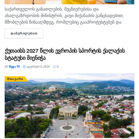
საქართველოს განათლების, მეცნიერებისა და
ახალგაზრდობის მინისტრის, გივი მიქანაძის განცხადებით,
მშობლების წინააღმდეგ, რომლებიც გააპროტესტებენ და
ბავშვებს სასკოლო ფორმას მაინც არ ჩააცმევენ, იქნება
ᲓᲐᲬᲕᲠᲘᲚᲔᲑᲘᲗ
DETAILS
განსაზღვრული, როგორც აღმზრდელობითი, ისე კონკრეტული
მექანიზმები. გივი მიქანაძე მშობლებს ახსენებს, რომ ბავშვის...
ქუთაისს 2027 წლის ევროპის სპორტის ქალაქის
სტატუსი მიენიჭა
BY
ᲛᲔᲒᲐ TV
ᲐᲒᲕᲘᲡᲢᲝ 5, 2026
0
ᲛᲗᲐᲕᲐᲠᲘ