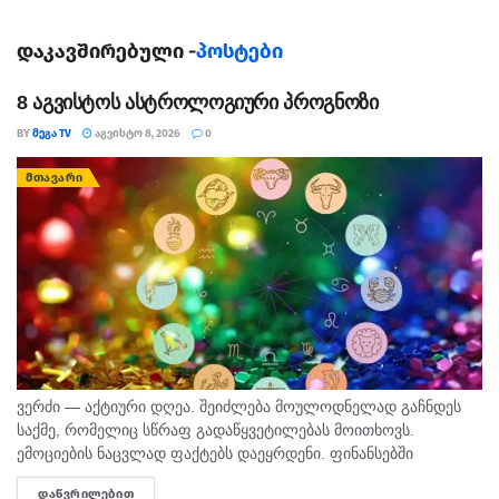
ნაწილით წარედგინა, რაც დიდი ოდენობით
ნარკოტიკული საშუალებების უკანონო შეძენა-შენახვას
დაკავშირებული -
პოსტები
გულისხმობს. აღნიშნული დანაშაული 8-დან 20-წლამდე
8 აგვისტოს ასტროლოგიური პროგნოზი
ან უვადო თავისუფლების აღკვეთას ითვალისწინებს.
BY
ᲛᲔᲒᲐ TV
ᲐᲒᲕᲘᲡᲢᲝ 8, 2026
0
ᲛᲗᲐᲕᲐᲠᲘ
ვერძი — აქტიური დღეა. შეიძლება მოულოდნელად გაჩნდეს
საქმე, რომელიც სწრაფ გადაწყვეტილებას მოითხოვს.
ემოციების ნაცვლად ფაქტებს დაეყრდენი. ფინანსებში
იმპულსურ ხარჯვას მოერიდე. კურო — სტაბილურობის
ᲓᲐᲬᲕᲠᲘᲚᲔᲑᲘᲗ
DETAILS