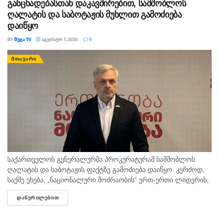
განცხადებასთან დაკავშირებით, სამშობლოს
ღალატის და საბოტაჟის მუხლით გამოძიება
დაიწყო
BY
ᲛᲔᲒᲐ TV
ᲐᲒᲕᲘᲡᲢᲝ 7, 2026
0
ᲛᲗᲐᲕᲐᲠᲘ
საქართველოს გენერალურმა პროკურატურამ სამშობლოს
ღალატის და საბოტაჟის ფაქტზე გამოძიება დაიწყო. კერძოდ,
საქმე ეხება, „ნაციონალური მოძრაობის“ ერთ-ერთი ლიდერის,
გიორგი ბარამიძის მიერ იაგო ხვიჩიასთვის მიცემულ
ᲓᲐᲬᲕᲠᲘᲚᲔᲑᲘᲗ
DETAILS
ინტერვიუს, სადაც ის აღნიშნავს, რომ რომ აფხაზეთში...