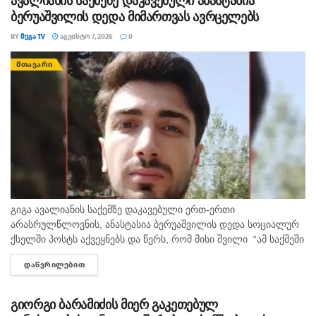
ავალიანის საქმეზე დაკავებული ანასტასია
ბერუაშვილის დედა მიმართვას ავრცელებს
BY
ᲛᲔᲒᲐ TV
ᲐᲒᲕᲘᲡᲢᲝ 7, 2026
0
ᲛᲗᲐᲕᲐᲠᲘ
გიგა ავალიანის საქემზე დაკავებული ერთ-ერთი
არასრულწლოვნის, ანასტასია ბერუაშვილის დედა სოციალურ
ქსელში პოსტს აქვეყნებს და წერს, რომ მისი შვილი “ამ საქმეში
მართლაც რომ თავში კი არა შუაშიც არაა.“ მისი თქმით, ის
ᲓᲐᲬᲕᲠᲘᲚᲔᲑᲘᲗ
DETAILS
რომ...
გიორგი ბარამიძის მიერ გაკეთებულ