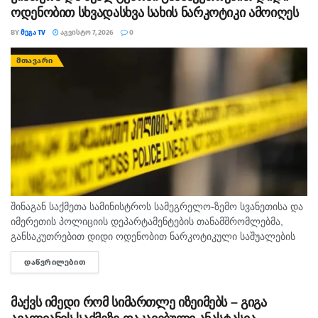
ოდენობით სხვადასხვა სახის ნარკოტიკი ამოიღეს
BY
ᲛᲔᲒᲐ TV
ᲐᲒᲕᲘᲡᲢᲝ 7, 2026
0
ᲛᲗᲐᲕᲐᲠᲘ
შინაგან საქმეთა სამინისტროს სამეგრელო-ზემო სვანეთისა და
იმერეთის პოლიციის დეპარტამენტების თანამშრომლებმა,
განსაკუთრებით დიდი ოდენობით ნარკოტიკული საშუალების
უკანონო შეძენა-შენახვისა და რეალიზაციის ხელშეწყობის,
ᲓᲐᲬᲕᲠᲘᲚᲔᲑᲘᲗ
DETAILS
ასევე ნარკოტიკული ნივთიერების შემცველი მცენარის
დათესვა-მოყვანის ბრალდებით, სხვადასხვა დროს, 3...
მაქვს იმედი რომ სიმართლე იზეიმებს – გიგა