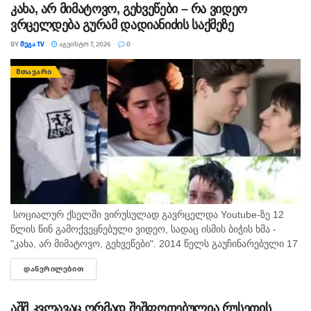
კახა, არ მიმატოვო, გეხვეწები – რა ვიდეო
ვრცელდება გურამ დადიანიძის საქმეზე
BY
ᲛᲔᲒᲐ TV
ᲐᲒᲕᲘᲡᲢᲝ 7, 2026
0
ᲛᲗᲐᲕᲐᲠᲘ
სოციალურ ქსელში ვირუსულად გავრცელდა Youtube-ზე 12
წლის წინ გამოქვეყნებული ვიდეო, სადაც ისმის ბიჭის ხმა -
"კახა, არ მიმატოვო, გეხვეწები". 2014 წელს გაუჩინარებული 17
წლის გურამ დადიანიძის დედა, სოფიო ბიბილაშვილი
ᲓᲐᲬᲕᲠᲘᲚᲔᲑᲘᲗ
DETAILS
აცხადებს,...
აშშ კვლავაც ღრმად შეშფოთებულია რუსეთის