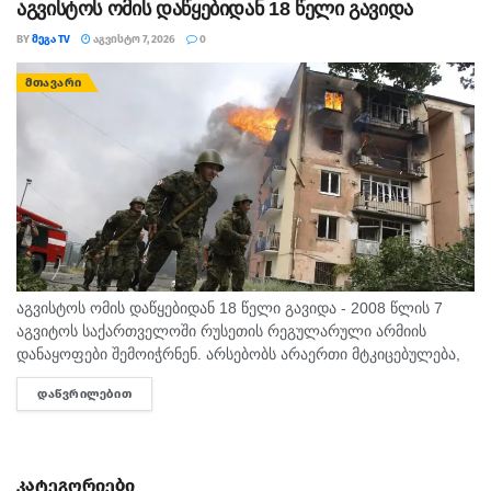
აგვისტოს ომის დაწყებიდან 18 წელი გავიდა
BY
ᲛᲔᲒᲐ TV
ᲐᲒᲕᲘᲡᲢᲝ 7, 2026
0
ᲛᲗᲐᲕᲐᲠᲘ
აგვისტოს ომის დაწყებიდან 18 წელი გავიდა - 2008 წლის 7
აგვიტოს საქართველოში რუსეთის რეგულარული არმიის
დანაყოფები შემოიჭრნენ. არსებობს არაერთი მტკიცებულება,
რომლითაც დადასტურდა, რომ რუსეთის ჯარმა საქართველოს
ᲓᲐᲬᲕᲠᲘᲚᲔᲑᲘᲗ
DETAILS
სახელმწიფო საზღვარი სწორედ 7...
კატეგორიები