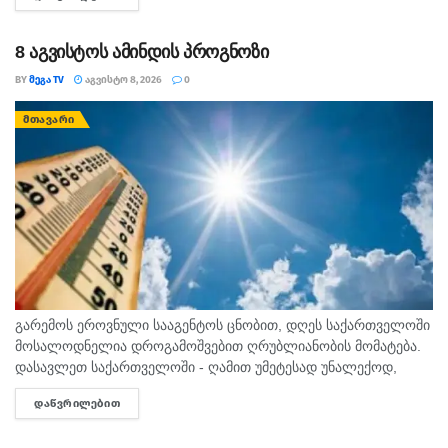
შენარჩუნება იქნება მთავარი. კარგი დღეა დაწყებული...
8 აგვისტოს ამინდის პროგნოზი
BY
ᲛᲔᲒᲐ TV
ᲐᲒᲕᲘᲡᲢᲝ 8, 2026
0
ᲛᲗᲐᲕᲐᲠᲘ
გარემოს ეროვნული სააგენტოს ცნობით, დღეს საქართველოში
მოსალოდნელია დროგამოშვებით ღრუბლიანობის მომატება.
დასავლეთ საქართველოში - ღამით უმეტესად უნალექოდ,
დღის მეორე ნახევრიდან ზოგან ხანმოკლე წვიმა და ელჭექი.
ᲓᲐᲬᲕᲠᲘᲚᲔᲑᲘᲗ
DETAILS
ცვალებადი მიმართულების ქარი 10-15მ/წმ. ჰაერის
ტემპერატურა: დაბლობში ღამით...