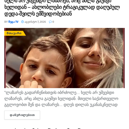
ხელს არ უშვებდი ლაზარეს, არც ახლა გაუშვი
ხელიდან – ახლობლები ტრაგიკულად დაღუპულ
დედა-შვილს ემშვიდობებიან
BY
ᲛᲔᲒᲐ TV
ᲐᲒᲕᲘᲡᲢᲝ 7, 2026
0
ᲛᲗᲐᲕᲐᲠᲘ
"ლაზარეს გადარჩენისთვის იბრძოლე... ხელს არ უშვებდი
ლაზარეს, არც ახლა გაუშვი ხელიდან. მთელი საქართველო
გგლოვობთ შენ და ლაზარეს... დღეს დილას უკანასკნელად
მომესალმე, თურმე. ისღა დაგვრჩა ნუგეშად, შენი თავი
ᲓᲐᲬᲕᲠᲘᲚᲔᲑᲘᲗ
DETAILS
გვაპოვნინო..." - 6...