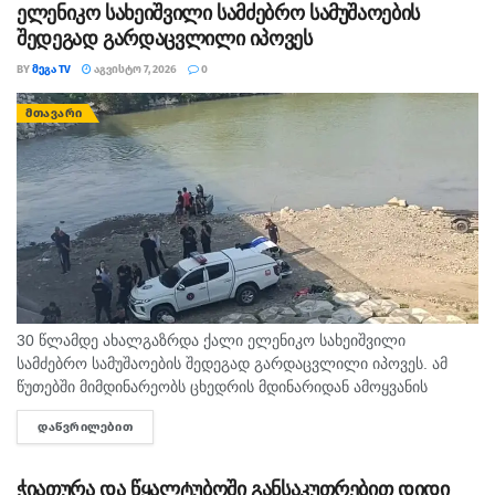
ელენიკო სახეიშვილი სამძებრო სამუშაოების
შედეგად გარდაცვლილი იპოვეს
BY
ᲛᲔᲒᲐ TV
ᲐᲒᲕᲘᲡᲢᲝ 7, 2026
0
ᲛᲗᲐᲕᲐᲠᲘ
30 წლამდე ახალგაზრდა ქალი ელენიკო სახეიშვილი
სამძებრო სამუშაოების შედეგად გარდაცვლილი იპოვეს. ამ
წუთებში მიმდინარეობს ცხედრის მდინარიდან ამოყვანის
ოპერაცია. ინფორმაციას ,,თაიმერი" ავრცელებს.
ᲓᲐᲬᲕᲠᲘᲚᲔᲑᲘᲗ
DETAILS
ჭიათურა და წყალტუბოში განსაკუთრებით დიდი