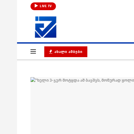
LIVE TV
ᲐᲮᲐᲚᲘ ᲐᲛᲑᲔᲑᲘ