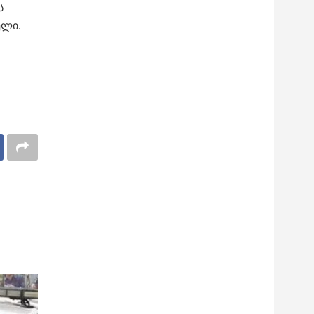
ს
ელი.