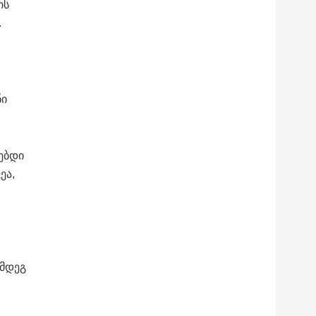
ის
.
ნი
ებდი
ეა,
ემდეგ