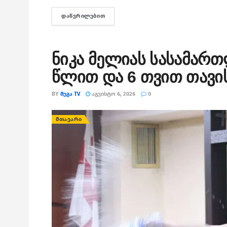
ᲓᲐᲬᲕᲠᲘᲚᲔᲑᲘᲗ
DETAILS
ნიკა მელიას სასამარ
წლით და 6 თვით თავი
BY
ᲛᲔᲒᲐ TV
ᲐᲒᲕᲘᲡᲢᲝ 6, 2026
0
ᲛᲗᲐᲕᲐᲠᲘ