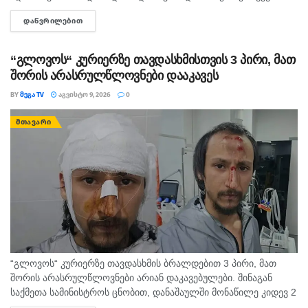
მეორე ნახევარში. არ არსებობს ტაძარი, რომელშიც არ იყოს
ᲓᲐᲬᲕᲠᲘᲚᲔᲑᲘᲗ
DETAILS
დაბრძანებული ნიკომიდიელი მკურნალის,...
“გლოვოს“ კურიერზე თავდასხმისთვის 3 პირი, მათ
შორის არასრულწლოვნები დააკავეს
BY
ᲛᲔᲒᲐ TV
ᲐᲒᲕᲘᲡᲢᲝ 9, 2026
0
ᲛᲗᲐᲕᲐᲠᲘ
“გლოვოს“ კურიერზე თავდასხმის ბრალდებით 3 პირი, მათ
შორის არასრულწლოვნები არიან დაკავებულები. შინაგან
საქმეთა სამინისტროს ცნობით, დანაშაულში მონაწილე კიდევ 2
პირის დაკავების მიზნით შესაბამისი ღონისძიებები ტარდება.