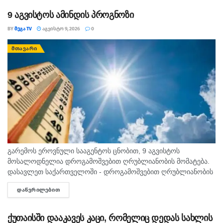
9 აგვისტოს ამინდის პროგნოზი
BY
ᲛᲔᲒᲐ TV
ᲐᲒᲕᲘᲡᲢᲝ 9, 2026
0
ᲛᲗᲐᲕᲐᲠᲘ
გარემოს ეროვნული სააგენტოს ცნობით, 9 აგვისტოს
მოსალოდნელია დროგამოშვებით ღრუბლიანობის მომატება.
დასავლეთ საქართველოში - დროგამოშვებით ღრუბლიანობის
მომატება. უმეტეს რაიონში ხანმოკლე წვიმა და ელჭექი, ზოგან
ᲓᲐᲬᲕᲠᲘᲚᲔᲑᲘᲗ
DETAILS
ძლიერი. დასავლეთის ქარი 10-15 მ/წმ, ელჭექის დროს
შესაძლებელია ქარის...
ქუთაისში დააკავეს კაცი, რომელიც დედას სახლის