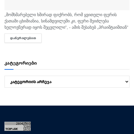
„მომხმარებელი ხშირად ფიქრობს, რომ ყვითელი ფერის
ქათამი ცხიმიანია, სინამდვილეში კი, ფერი შეიძლება
ხელოვნურად იყოს შეცვლილი“, - ამის შესახებ „პრაიმტაიმთან“
სურსათის უვნებლობის სპეციალისტი, ირაკლი არაბული
ᲓᲐᲬᲕᲠᲘᲚᲔᲑᲘᲗ
DETAILS
საუბრობს. „ბაზარი ითხოვს, რომ ქათამი იყოს...
კატეგორიები
კატეგორიები