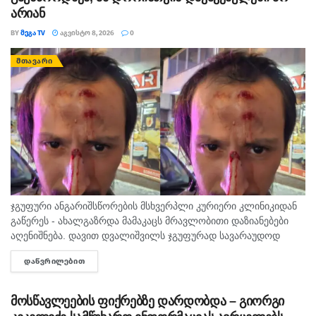
არიან
BY
ᲛᲔᲒᲐ TV
ᲐᲒᲕᲘᲡᲢᲝ 8, 2026
0
ᲛᲗᲐᲕᲐᲠᲘ
ჯგუფური ანგარიშსწორების მსხვერპლი კურიერი კლინიკიდან
გაწერეს - ახალგაზრდა მამაკაცს მრავლობითი დაზიანებები
აღენიშნება. დავით დვალიშვილს ჯგუფურად სავარაუდოდ
ხუთამდე მოზარდი გუშინ გაუსწორდა. ჯერ-ჯერობით
ᲓᲐᲬᲕᲠᲘᲚᲔᲑᲘᲗ
DETAILS
თავდამსხმელების დაკავების შესახებ ინფორმაცია არ
გავრცელებულა. "პირველებმა" გაარკვია, რომ
სამეთვალყურეო...
მოსწავლეების ფიქრებზე დარდობდა – გიორგი