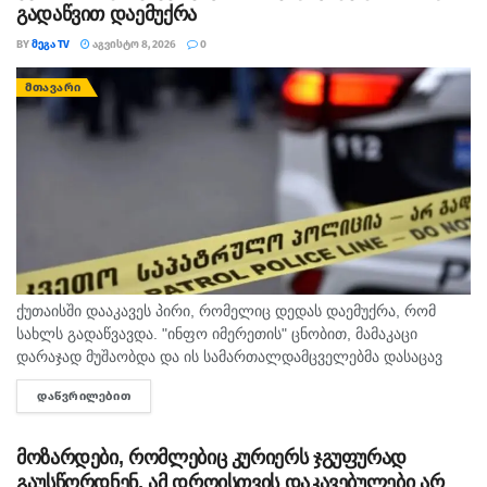
გადაწვით დაემუქრა
BY
ᲛᲔᲒᲐ TV
ᲐᲒᲕᲘᲡᲢᲝ 8, 2026
0
ᲛᲗᲐᲕᲐᲠᲘ
ქუთაისში დააკავეს პირი, რომელიც დედას დაემუქრა, რომ
სახლს გადაწვავდა. "ინფო იმერეთის" ცნობით, მამაკაცი
დარაჯად მუშაობდა და ის სამართალდამცველებმა დასაცავ
ობიექტზე აიყვანეს. შსს-ს ინფორმაციით, დაკავებულს
ᲓᲐᲬᲕᲠᲘᲚᲔᲑᲘᲗ
DETAILS
სისხლის სამართლის კოდექსის 11 პრიმა...
მოზარდები, რომლებიც კურიერს ჯგუფურად
გაუსწორდნენ, ამ დროისთვის დაკავებულები არ