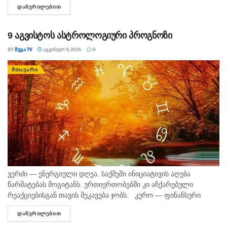
ᲓᲐᲬᲕᲠᲘᲚᲔᲑᲘᲗ
DETAILS
შინაგან საქმეთა სამინისტროს თბილისის პოლიციის
დეპარტამენტის...
9 აგვისტოს ასტროლოგიური პროგნოზი
BY
ᲛᲔᲒᲐ TV
ᲐᲒᲕᲘᲡᲢᲝ 9, 2026
0
ᲛᲗᲐᲕᲐᲠᲘ
ვერძი — ენერგიული დღეა. საქმეში ინიციატივის აღება
წარმატებას მოგიტანს. ურთიერთობებში კი აჩქარებული
რეაქციებისგან თავის შეკავება ჯობს. კურო — ფინანსური
საკითხების მოსაგვარებლად კარგი დღეა. შეიძლება
ᲓᲐᲬᲕᲠᲘᲚᲔᲑᲘᲗ
DETAILS
საინტერესო შესაძლებლობა გამოჩნდეს. პირად ცხოვრებაში...