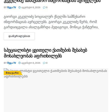
კეკელიძე სამწუხარო ინფორმაციას ავრცელებს
BY
ᲛᲔᲒᲐ TV
ᲐᲒᲕᲘᲡᲢᲝ 8, 2026
0
გიორგი კეკელიძე სოციალურ ქსელში სამწუხარო
ᲛᲗᲐᲕᲐᲠᲘ
ინფორმაციას ავრცელებს. გიორგი კეკელიძე წერს, რომ
გარდაიცვალა ახალგაზრდა პედაგოგი, მონიკა ჭანტურია,
რომელიც თავისი მოსწავლეების მიმართ განსაკუთრებული
ᲓᲐᲬᲕᲠᲘᲚᲔᲑᲘᲗ
DETAILS
სიყვარულით გამოირჩეოდა. „არასდროს მგონებია, რომ აქ,
მიწაზე ყოფნას რამე...
სპეციალისტი ყვითელი ქათმების შესახებ
მოსახლეობას აფრთხილებს
BY
ᲛᲔᲒᲐ TV
ᲐᲒᲕᲘᲡᲢᲝ 8, 2026
0
ᲛᲗᲐᲕᲐᲠᲘ