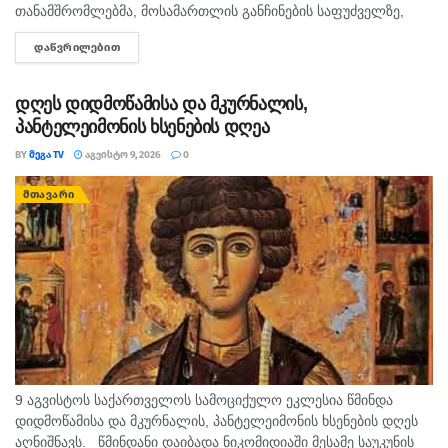
თანამშრომლებმა, მოსამართლის განჩინების საფუძველზე,
ყაჩაღობის ბრალდებით, წარსულში სხვადასხვა
ᲓᲐᲬᲕᲠᲘᲚᲔᲑᲘᲗ
DETAILS
დანაშაულისთვის ნასამართლევი პირი დააკავეს. ინფორმაციას
შსს ავრცელებს. უწყების ცნობით, გამოძიებით დადგინდა,
რომ...
დღეს დიდმოწამისა და მკურნალის,
პანტელეიმონის ხსენების დღეა
BY
ᲛᲔᲒᲐ TV
ᲐᲒᲕᲘᲡᲢᲝ 9, 2026
0
ᲛᲗᲐᲕᲐᲠᲘ
9 აგვისტოს საქართველოს სამოციქულო ეკლესია წმინდა
დიდმოწამისა და მკურნალის, პანტელეიმონის ხსენების დღეს
აღნიშნავს. წმინდანი დაიბადა ნიკომიდიაში მესამე საუკუნის