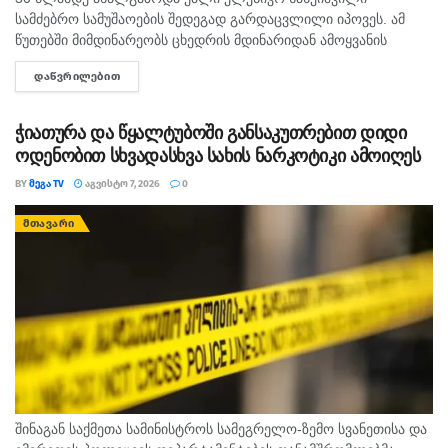
სამძებრო სამუშაოების შედეგად გარდაცვლილი იპოვეს. ამ
წუთებში მიმდინარეობს ცხედრის მდინარიდან ამოყვანის
ოპერაცია. ინფორმაციას ,,თაიმერი" ავრცელებს.
ᲓᲐᲬᲕᲠᲘᲚᲔᲑᲘᲗ
DETAILS
ჭიათურა და წყალტუბოში განსაკუთრებით დიდი
ოდენობით სხვადასხვა სახის ნარკოტიკი ამოიღეს
BY
ᲛᲔᲒᲐ TV
ᲐᲒᲕᲘᲡᲢᲝ 7, 2026
0
ᲛᲗᲐᲕᲐᲠᲘ
შინაგან საქმეთა სამინისტროს სამეგრელო-ზემო სვანეთისა და