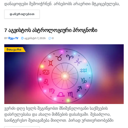
დანაყოფები შემოიჭრნენ. არსებობს არაერთი მტკიცებულება,
რომლითაც დადასტურდა, რომ რუსეთის ჯარმა საქართველოს
ᲓᲐᲬᲕᲠᲘᲚᲔᲑᲘᲗ
DETAILS
სახელმწიფო საზღვარი სწორედ 7...
7 აგვისტოს ასტროლოგიური პროგნოზი
BY
ᲛᲔᲒᲐ TV
ᲐᲒᲕᲘᲡᲢᲝ 7, 2026
0
ᲛᲗᲐᲕᲐᲠᲘ
ვერძი დღე ხელს შეგიწყობთ მნიშვნელოვანი საქმეების
დასრულებასა და ახალი მიზნების დასახვაში. შესაძლოა,
საინტერესო შეთავაზება მიიღოთ. პირად ურთიერთობებში
გულწრფელი საუბარი ბევრ გაუგებრობას გააქრობს. კურო