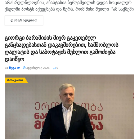
არასრულწლოვნის, ანასტასია ბერუაშვილის დედა სოციალურ
ქსელში პოსტს აქვეყნებს და წერს, რომ მისი შვილი “ამ საქმეში
მართლაც რომ თავში კი არა შუაშიც არაა.“ მისი თქმით, ის
ᲓᲐᲬᲕᲠᲘᲚᲔᲑᲘᲗ
DETAILS
რომ...
გიორგი ბარამიძის მიერ გაკეთებულ
განცხადებასთან დაკავშირებით, სამშობლოს
ღალატის და საბოტაჟის მუხლით გამოძიება
დაიწყო
BY
ᲛᲔᲒᲐ TV
ᲐᲒᲕᲘᲡᲢᲝ 7, 2026
0
ᲛᲗᲐᲕᲐᲠᲘ