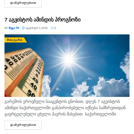
ᲓᲐᲬᲕᲠᲘᲚᲔᲑᲘᲗ
DETAILS
ფინანსურ საკითხებში სიფრთხილე გამოიჩინეთ და ემოციური...
7 აგვისტოს ამინდის პროგნოზი
BY
ᲛᲔᲒᲐ TV
ᲐᲒᲕᲘᲡᲢᲝ 7, 2026
0
ᲛᲗᲐᲕᲐᲠᲘ
გარემოს ეროვნული სააგენტოს ცნობით, დღეს 7 აგვისტოს
ამინდი საქართველოში განპირობებული იქნება სამხრეთიდან
გავრცელებული ცხელი ჰაერის მასებით. საქართველოში
მოსალოდნელია: დროგამოშვებით ღრუბლიანობის მომატება.
ᲓᲐᲬᲕᲠᲘᲚᲔᲑᲘᲗ
DETAILS
უმეტესად უნალექოდ. იქროლებსაღმოსავლეთის
მიმართულების ზომიერი ქარი. სოხუმი: უნალექოდ. ჰაერის...