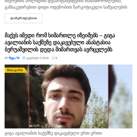
იმერეთის პოლიციის დეპარტამენტების თანამშრომლებმა,
განსაკუთრებით დიდი ოდენობით ნარკოტიკული საშუალების
უკანონო შეძენა-შენახვისა და რეალიზაციის ხელშეწყობის,
ᲓᲐᲬᲕᲠᲘᲚᲔᲑᲘᲗ
DETAILS
ასევე ნარკოტიკული ნივთიერების შემცველი მცენარის
დათესვა-მოყვანის ბრალდებით, სხვადასხვა დროს, 3...
მაქვს იმედი რომ სიმართლე იზეიმებს – გიგა
ავალიანის საქმეზე დაკავებული ანასტასია
ბერუაშვილის დედა მიმართვას ავრცელებს
BY
ᲛᲔᲒᲐ TV
ᲐᲒᲕᲘᲡᲢᲝ 7, 2026
0
ᲛᲗᲐᲕᲐᲠᲘ
გიგა ავალიანის საქემზე დაკავებული ერთ-ერთი