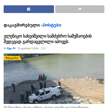
დაკავშირებული -
პოსტები
ელენიკო სახეიშვილი სამძებრო სამუშაოების
შედეგად გარდაცვლილი იპოვეს
თეგები:
ავტომობილი
დენი
ელექტრო
მანქანა
BY
ᲛᲔᲒᲐ TV
ᲐᲒᲕᲘᲡᲢᲝ 7, 2026
0
ᲛᲗᲐᲕᲐᲠᲘ
30 წლამდე ახალგაზრდა ქალი ელენიკო სახეიშვილი