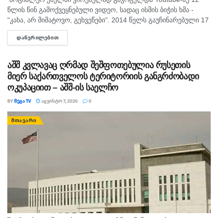
წლის წინ გამოქვეყნებული ვიდეო, სადაც ისმის ბიჭის ხმა -
"კახა, არ მიმატოვო, გეხვეწები". 2014 წელს გაუჩინარებული 17
წლის გურამ დადიანიძის დედა, სოფიო ბიბილაშვილი
ᲓᲐᲬᲕᲠᲘᲚᲔᲑᲘᲗ
DETAILS
აცხადებს,...
აშშ კვლავაც ღრმად შეშფოთებულია რუსეთის
მიერ საქართველოს ტერიტორიის განგრძობადი
ოკუპაციით – აშშ-ის საელჩო
BY
ᲛᲔᲒᲐ TV
ᲐᲒᲕᲘᲡᲢᲝ 7, 2026
0
ᲛᲗᲐᲕᲐᲠᲘ