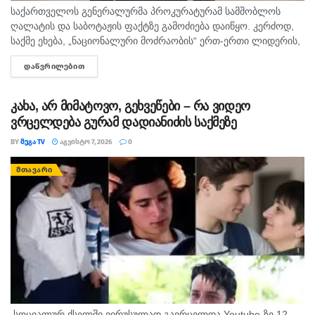
საქართველოს გენერალურმა პროკურატურამ სამშობლოს
ღალატის და საბოტაჟის ფაქტზე გამოძიება დაიწყო. კერძოდ,
საქმე ეხება, „ნაციონალური მოძრაობის“ ერთ-ერთი ლიდერის,
გიორგი ბარამიძის მიერ იაგო ხვიჩიასთვის მიცემულ
ᲓᲐᲬᲕᲠᲘᲚᲔᲑᲘᲗ
DETAILS
ინტერვიუს, სადაც ის აღნიშნავს, რომ რომ აფხაზეთში...
კახა, არ მიმატოვო, გეხვეწები – რა ვიდეო
ვრცელდება გურამ დადიანიძის საქმეზე
BY
ᲛᲔᲒᲐ TV
ᲐᲒᲕᲘᲡᲢᲝ 7, 2026
0
ᲛᲗᲐᲕᲐᲠᲘ
სოციალურ ქსელში ვირუსულად გავრცელდა Youtube-ზე 12