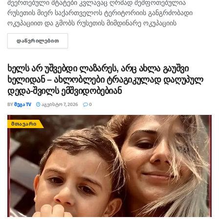
შეერთებული შტატები კვლავაც ღრმად შეშფოთებულია
რუსეთის მიერ საქართველოს ტერიტორიის განგრძობადი
ოკუპაციით და გმობს რუსეთის მიმდინარე ოკუპაციის
პირობებში მომხდარ მკვლელობებს, გატაცებებსა და სხვა
ᲓᲐᲬᲕᲠᲘᲚᲔᲑᲘᲗ
DETAILS
სახის ძალადობა, - ამ განცხადებით აშშ-ს საელჩო
საქართველოში 2008...
ხელს არ უშვებდი ლაზარეს, არც ახლა გაუშვი
ხელიდან – ახლობლები ტრაგიკულად დაღუპულ
დედა-შვილს ემშვიდობებიან
BY
ᲛᲔᲒᲐ TV
ᲐᲒᲕᲘᲡᲢᲝ 7, 2026
0
ᲛᲗᲐᲕᲐᲠᲘ