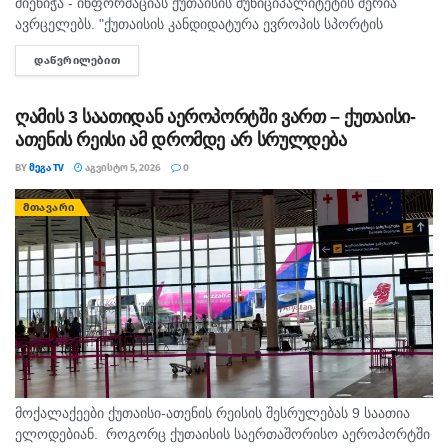
მიენიჭა - ინფორმაციას ქუთაისის მუნიციპალიტეტის მერია
ავრცელებს. "ქუთაისის კანდიდატურა ევროპის სპორტის
დედაქალაქებისა და ქალაქების ფედერაციაში ( ACES )
ᲓᲐᲬᲕᲠᲘᲚᲔᲑᲘᲗ
DETAILS
„ევროპის სპორტის ქალაქი 2027“-ის სტატუსის...
ღამის 3 საათიდან აეროპორტში ვართ – ქუთაისი-
ათენის რეისი ამ დრომდე არ სრულდება
BY
ᲛᲔᲒᲐ TV
ᲐᲒᲕᲘᲡᲢᲝ 5, 2026
0
ᲛᲗᲐᲕᲐᲠᲘ
მოქალაქეები ქუთაისი-ათენის რეისის შესრულებას 9 საათია
ელოდებიან. როგორც ქუთაისის საერთაშორისო აეროპორტში