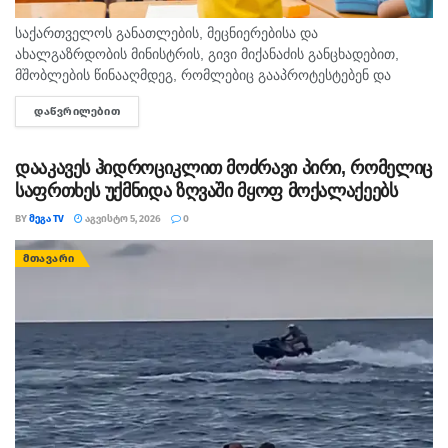
საქართველოს განათლების, მეცნიერებისა და
ახალგაზრდობის მინისტრის, გივი მიქანაძის განცხადებით,
მშობლების წინააღმდეგ, რომლებიც გააპროტესტებენ და
ბავშვებს სასკოლო ფორმას მაინც არ ჩააცმევენ, იქნება
ᲓᲐᲬᲕᲠᲘᲚᲔᲑᲘᲗ
DETAILS
განსაზღვრული, როგორც აღმზრდელობითი, ისე კონკრეტული
მექანიზმები. გივი მიქანაძე მშობლებს ახსენებს, რომ ბავშვის...
დააკავეს ჰიდროციკლით მოძრავი პირი, რომელიც
საფრთხეს უქმნიდა ზღვაში მყოფ მოქალაქეებს
BY
ᲛᲔᲒᲐ TV
ᲐᲒᲕᲘᲡᲢᲝ 5, 2026
0
ᲛᲗᲐᲕᲐᲠᲘ