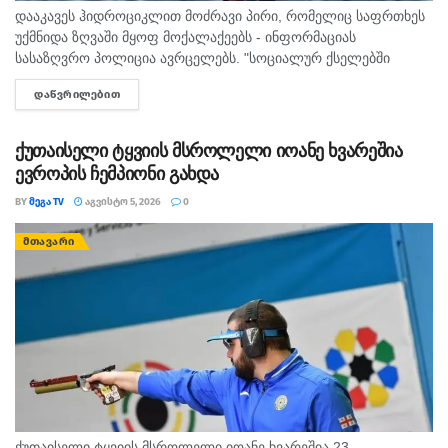
დააკავეს ჰიდროციკლით მოძრავი პირი, რომელიც საფრთხეს
უქმნიდა ზღვაში მყოფ მოქალაქეებს - ინფორმაციას
სასაზღვრო პოლიცია ავრცელებს. "სოციალურ ქსელებში
სხვადასხვა გვერდის მეშვეობით გავრცელდა ვიდეომასალა,
ᲓᲐᲬᲕᲠᲘᲚᲔᲑᲘᲗ
DETAILS
რომელშიც ჩანს, რომ ურეკის სანაპიროზე, ჰიდროციკლით
მოძრავი პირი...
ქუთაისელი ტყვიის მსროლელი იოანე ხვარეშია
ევროპის ჩემპიონი გახდა
BY
ᲛᲔᲒᲐ TV
ᲐᲒᲕᲘᲡᲢᲝ 5, 2026
0
ᲛᲗᲐᲕᲐᲠᲘ
ქუთაისელი ტყვიის მსროლელი იოანე ხვარეშია 23-