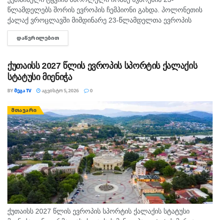
წლამდელებს შორის ევროპის ჩემპიონი გახდა. პოლონეთის
ქალაქ ვროცლავში მიმდინარე 23-წლამდელთა ევროპის
ჩემპიონატზე ქუთაისელმა ტყვიის მსროლელმა იოანე
ᲓᲐᲬᲕᲠᲘᲚᲔᲑᲘᲗ
DETAILS
ხვარეშიამ ბრწყინვალედ იასპარეზა და ოქროს მედალი
მოიპოვა. ქართველმა სპორტსმენმა...
ქუთაისს 2027 წლის ევროპის სპორტის ქალაქის
სტატუსი მიენიჭა
BY
ᲛᲔᲒᲐ TV
ᲐᲒᲕᲘᲡᲢᲝ 5, 2026
0
ᲛᲗᲐᲕᲐᲠᲘ
ქუთაისს 2027 წლის ევროპის სპორტის ქალაქის სტატუსი