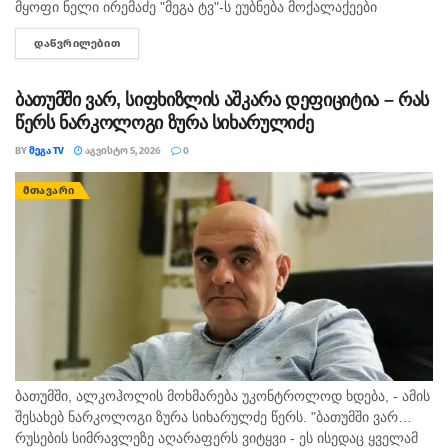
მყოფი ნელი ირემაძე "მეგა ტვ"-ს ეუბნება მოქალაქეები
შუაღამის შემდეგ ელოდებიან რეისს, თუმცა მათი ფრენა უკვე
ᲓᲐᲬᲕᲠᲘᲚᲔᲑᲘᲗ
DETAILS
ორჯერ გადაიდო. მისივე თქმით...
ბათუმში ვარ, სიფხიზლის აშკარა დეფიციტია – რას
წერს ნარკოლოგი ზურა სიხარულიძე
BY
ᲛᲔᲒᲐ TV
ᲐᲒᲕᲘᲡᲢᲝ 5, 2026
0
ᲛᲗᲐᲕᲐᲠᲘ
ბათუმში, ალკოჰოლის მოხმარება უკონტროლოდ ხდება, - ამის
შესახებ ნარკოლოგი ზურა სიხარულძე წერს. "ბათუმში ვარ…
რუსების სიმრავლეზე აღარაფერს ვიტყვი - ეს ისედაც ყველამ