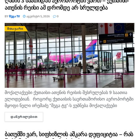
ღამის 3 საათიდან აეროპორტში ვართ – ქუთაისი-
ათენის რეისი ამ დრომდე არ სრულდება
BY
ᲛᲔᲒᲐ TV
ᲐᲒᲕᲘᲡᲢᲝ 5, 2026
0
ᲛᲗᲐᲕᲐᲠᲘ
მოქალაქეები ქუთაისი-ათენის რეისის შესრულებას 9 საათია
ელოდებიან. როგორც ქუთაისის საერთაშორისო აეროპორტში
მყოფი ნელი ირემაძე "მეგა ტვ"-ს ეუბნება მოქალაქეები
შუაღამის შემდეგ ელოდებიან რეისს, თუმცა მათი ფრენა უკვე
ᲓᲐᲬᲕᲠᲘᲚᲔᲑᲘᲗ
DETAILS
ორჯერ გადაიდო. მისივე თქმით...
ბათუმში ვარ, სიფხიზლის აშკარა დეფიციტია – რას