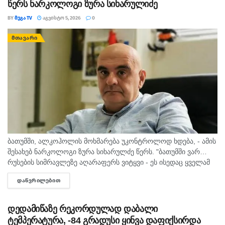
წერს ნარკოლოგი ზურა სიხარულიძე
BY
ᲛᲔᲒᲐ TV
ᲐᲒᲕᲘᲡᲢᲝ 5, 2026
0
ᲛᲗᲐᲕᲐᲠᲘ
ბათუმში, ალკოჰოლის მოხმარება უკონტროლოდ ხდება, - ამის
შესახებ ნარკოლოგი ზურა სიხარულძე წერს. "ბათუმში ვარ…
რუსების სიმრავლეზე აღარაფერს ვიტყვი - ეს ისედაც ყველამ
იცის. მინდა სხვა, უფრო მნიშვნელოვანი საკითხი
ᲓᲐᲬᲕᲠᲘᲚᲔᲑᲘᲗ
DETAILS
გამოვყო.პირველი, რაც თვალში...
დედამიწაზე რეკორდულად დაბალი
ტემპერატურა, -84 გრადუსი ყინვა დაფიქსირდა