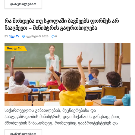
ᲓᲐᲬᲕᲠᲘᲚᲔᲑᲘᲗ
DETAILS
სწავლის ხარისხის ამაღლების ხელშეწყობაზე, ეს მსოფლიო
პრაქტიკითა...
რა მოხდება თუ სკოლაში ბავშვებს ფორმეს არ
ჩააცმევთ – მინისტრის გაფრთხილება
BY
ᲛᲔᲒᲐ TV
ᲐᲒᲕᲘᲡᲢᲝ 5, 2026
0
ᲛᲗᲐᲕᲐᲠᲘ
საქართველოს განათლების, მეცნიერებისა და
ახალგაზრდობის მინისტრის, გივი მიქანაძის განცხადებით,
მშობლების წინააღმდეგ, რომლებიც გააპროტესტებენ და
ბავშვებს სასკოლო ფორმას მაინც არ ჩააცმევენ, იქნება
ᲓᲐᲬᲕᲠᲘᲚᲔᲑᲘᲗ
DETAILS