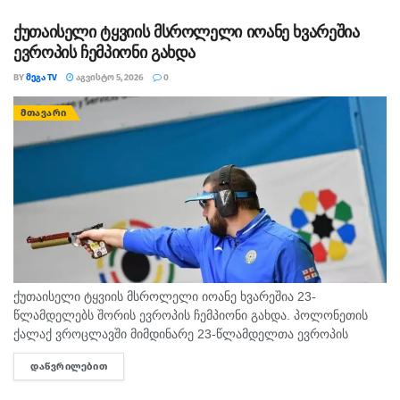
მოძრავი პირი...
ქუთაისელი ტყვიის მსროლელი იოანე ხვარეშია
ევროპის ჩემპიონი გახდა
BY
ᲛᲔᲒᲐ TV
ᲐᲒᲕᲘᲡᲢᲝ 5, 2026
0
ᲛᲗᲐᲕᲐᲠᲘ
ქუთაისელი ტყვიის მსროლელი იოანე ხვარეშია 23-
წლამდელებს შორის ევროპის ჩემპიონი გახდა. პოლონეთის
ქალაქ ვროცლავში მიმდინარე 23-წლამდელთა ევროპის
ჩემპიონატზე ქუთაისელმა ტყვიის მსროლელმა იოანე
ᲓᲐᲬᲕᲠᲘᲚᲔᲑᲘᲗ
DETAILS
ხვარეშიამ ბრწყინვალედ იასპარეზა და ოქროს მედალი
მოიპოვა. ქართველმა სპორტსმენმა...