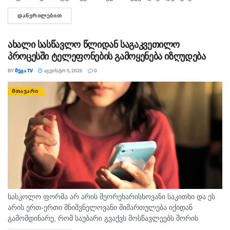
საფრანგეთის დაზვერვის აგენტების „პერსონა ნონ
გიორგი ლეკვიშვილი ავრცელებს.
გრატად“ გამოცხადებაზე და მხოლოდ მათი ქვეყნიდან
ᲓᲐᲬᲕᲠᲘᲚᲔᲑᲘᲗ
DETAILS
გაყვანა მოითხოვა, ამ მოთხოვნის შეუსრულებლობის
შემთხვევაში კი მათი ვინაობების გასაჯაროებით
ახალი სასწავლო წლიდან საგაკვეთილო
დაიმუქრა.
პროცესში ტელეფონების გამოყენება იზღუდება
BY
ᲛᲔᲒᲐ TV
ᲐᲒᲕᲘᲡᲢᲝ 5, 2026
0
ᲛᲗᲐᲕᲐᲠᲘ
სასკოლო ფორმა არ არის მეორეხარისხოვანი საკითხი და ეს
არის ერთ-ერთი მნიშვნელოვანი მიმართულება იქიდან
გამომდინარე, რომ საუბარი გვაქვს მოსწავლეებს შორის
თანასწორობაზე, უსაფრთხო გარემოს უზრუნველყოფასა და