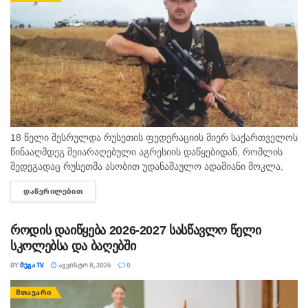
18 წელი შესრულდა რუსეთის ფედერაციის მიერ საქართველოს
წინააღმდეგ შეიარაღებული აგრესიის დაწყებიდან, რომლის
შედეგადაც რუსეთმა ასობით უდანაშაულო ადამიანი მოკლა,
დაიპყრო აფხაზეთი და ცხინვალის რეგიონი. ამ სტატიაში
ᲓᲐᲬᲕᲠᲘᲚᲔᲑᲘᲗ
DETAILS
აგვისტოს გმირი გოგიტა მაკრახიძის შესახებ...
როდის დაიწყება 2026-2027 სასწავლო წელი
სკოლებსა და ბაღებში
BY
ᲛᲔᲒᲐ TV
ᲐᲒᲕᲘᲡᲢᲝ 8, 2026
0
ᲛᲗᲐᲕᲐᲠᲘ