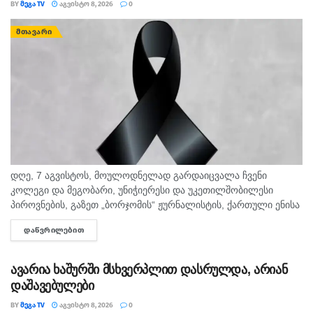
BY
ᲛᲔᲒᲐ TV
ᲐᲒᲕᲘᲡᲢᲝ 8, 2026
0
ᲛᲗᲐᲕᲐᲠᲘ
დღე, 7 აგვისტოს, მოულოდნელად გარდაიცვალა ჩვენი
კოლეგი და მეგობარი, უნიჭიერესი და უკეთილშობილესი
პიროვნების, გაზეთ „ბორჯომის“ ჟურნალისტის, ქართული ენისა
და ლიტერატურის პედაგოგი მონიკა ჭანტურია. "მეგა ტვ"
ᲓᲐᲬᲕᲠᲘᲚᲔᲑᲘᲗ
DETAILS
უდიდეს მწუხარებას გამოვხატავს მონიკა ჭანტურიას
ნაადრევად...
ავარია ხაშურში მსხვერპლით დასრულდა, არიან
დაშავებულები
BY
ᲛᲔᲒᲐ TV
ᲐᲒᲕᲘᲡᲢᲝ 8, 2026
0