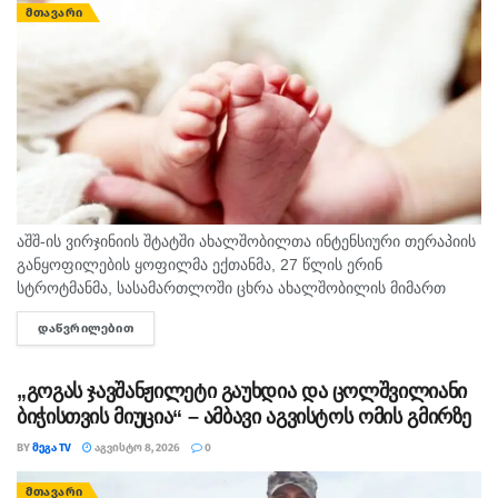
ᲛᲗᲐᲕᲐᲠᲘ
აშშ-ის ვირჯინიის შტატში ახალშობილთა ინტენსიური თერაპიის
განყოფილების ყოფილმა ექთანმა, 27 წლის ერინ
სტროტმანმა, სასამართლოში ცხრა ახალშობილის მიმართ
ბავშვზე ძალადობის ბრალდებაზე დანაშაული არ უარყო. საქმე
ᲓᲐᲬᲕᲠᲘᲚᲔᲑᲘᲗ
DETAILS
ერთ-ერთ ყველაზე გახმაურებულ სამედიცინო სკანდალად
იქცა,...
„გოგას ჯავშანჟილეტი გაუხდია და ცოლშვილიანი
ბიჭისთვის მიუცია“ – ამბავი აგვისტოს ომის გმირზე
BY
ᲛᲔᲒᲐ TV
ᲐᲒᲕᲘᲡᲢᲝ 8, 2026
0
ᲛᲗᲐᲕᲐᲠᲘ