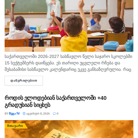
საქართველოში 2026-2027 სასწავლო წელი საჯარო სკოლებში
15 სექტემბერს დაიწყება. ეს თარიღი უცვლელი რჩება და
შესაბამისი სასწავლო კალენდარიც უკვე განსაზღვრულია. რაც
შეეხება საბავშვო ბაღებს, სასწავლო-სააღმზრდელო პროცესი
ᲓᲐᲬᲕᲠᲘᲚᲔᲑᲘᲗ
DETAILS
ასევე 15 სექტემბრიდან განახლდება. თბილისის...
როდის ელოდებიან საქართველოში +40
გრადუსიან სიცხეს
BY
ᲛᲔᲒᲐ TV
ᲐᲒᲕᲘᲡᲢᲝ 8, 2026
0
ᲛᲗᲐᲕᲐᲠᲘ