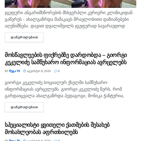
ჯგუფური ანგარიშსწორების მსხვერპლი კურიერი კლინიკიდან
გაწერეს - ახალგაზრდა მამაკაცს მრავლობითი დაზიანებები
აღენიშნება. დავით დვალიშვილს ჯგუფურად სავარაუდოდ
ხუთამდე მოზარდი გუშინ გაუსწორდა. ჯერ-ჯერობით
ᲓᲐᲬᲕᲠᲘᲚᲔᲑᲘᲗ
DETAILS
თავდამსხმელების დაკავების შესახებ ინფორმაცია არ
გავრცელებულა. "პირველებმა" გაარკვია, რომ
სამეთვალყურეო...
მოსწავლეების ფიქრებზე დარდობდა – გიორგი
კეკელიძე სამწუხარო ინფორმაციას ავრცელებს
BY
ᲛᲔᲒᲐ TV
ᲐᲒᲕᲘᲡᲢᲝ 8, 2026
0
გიორგი კეკელიძე სოციალურ ქსელში სამწუხარო
ᲛᲗᲐᲕᲐᲠᲘ
ინფორმაციას ავრცელებს. გიორგი კეკელიძე წერს, რომ
გარდაიცვალა ახალგაზრდა პედაგოგი, მონიკა ჭანტურია,
რომელიც თავისი მოსწავლეების მიმართ განსაკუთრებული
ᲓᲐᲬᲕᲠᲘᲚᲔᲑᲘᲗ
DETAILS
სიყვარულით გამოირჩეოდა. „არასდროს მგონებია, რომ აქ,
მიწაზე ყოფნას რამე...
სპეციალისტი ყვითელი ქათმების შესახებ
მოსახლეობას აფრთხილებს
BY
ᲛᲔᲒᲐ TV
ᲐᲒᲕᲘᲡᲢᲝ 8, 2026
0