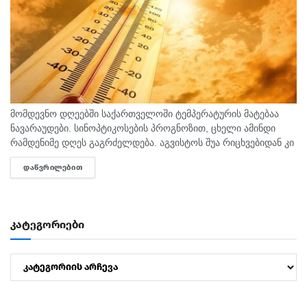
მომდევნო დღეებში საქართველოში ტემპერატურის მატებაა
ნავარაუდები. სინოპტიკოსების პროგნოზით, ცხელი ამინდი
რამდენიმე დღეს გაგრძელდება. აგვისტოს შუა რიცხვებიდან კი
ტემპერატურა 40 გრადუსს მიაღწევს. "ტემპერატურამ აგვისტოს
ᲓᲐᲬᲕᲠᲘᲚᲔᲑᲘᲗ
DETAILS
თვეში შესაძლოა 35-40 გრადუსს მიაღწიოს, ანუ ამ...
კატეგორიები
კატეგორიები