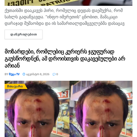
თვალწინ იშლება და რაღაც უნდა ვიღონოთ…“-წერს
გუნდის კაპიტანი “ტორპედო”-ს ოფიციალურ ფესიბუქ
ქუთაისში დააკავეს პირი, რომელიც დედას დაემუქრა, რომ
სახლს გადაწვავდა. "ინფო იმერეთის" ცნობით, მამაკაცი
გვერდზე.
დარაჯად მუშაობდა და ის სამართალდამცველებმა დასაცავ
ობიექტზე აიყვანეს. შსს-ს ინფორმაციით, დაკავებულს
შეგახსენებთ, გუნდში თვეებია უკვე ფინანსური
ᲓᲐᲬᲕᲠᲘᲚᲔᲑᲘᲗ
DETAILS
სისხლის სამართლის კოდექსის 11 პრიმა...
პრობლემებია, პრობლემები გულშემატკივრებმა
არაერთხელ გააპროტესტეს. ბოლოს გამართული
მოზარდები, რომლებიც კურიერს ჯგუფურად
აქციის შემდეგ მათ ქალაქის მერი შეხვდათ.
გაუსწორდნენ, ამ დროისთვის დაკავებულები არ
არიან
ქუთაისის მერიამ საფეხბურთო კლუბ “ტორპედოს”
BY
ᲛᲔᲒᲐ TV
ᲐᲒᲕᲘᲡᲢᲝ 8, 2026
0
პრეზიდენტის ზაალ ჩაჩავას მიმართ სასამართლო დავა
დაიწყო. თვითმმართველობამ ქუთაისის საქალაქო
ᲛᲗᲐᲕᲐᲠᲘ
სასამართლოში სარჩელი 11 სექტემბერს შეიტანა.
თეგები:
საფეხბურთო გუნდი
ტორპედო
ქუთაისის ტორპედოში პრობლემებია