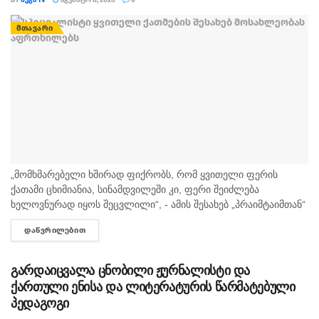
ᲛᲗᲐᲕᲐᲠᲘ
„მომხმარებელი ხშირად ფიქრობს, რომ ყვითელი ფერის
ქათამი ცხიმიანია, სინამდვილეში კი, ფერი შეიძლება
ხელოვნურად იყოს შეცვლილი“, - ამის შესახებ „პრაიმტაიმთან“
სურსათის უვნებლობის სპეციალისტი, ირაკლი არაბული
ᲓᲐᲬᲕᲠᲘᲚᲔᲑᲘᲗ
DETAILS
საუბრობს. „ბაზარი ითხოვს, რომ ქათამი იყოს...
გარდაიცვალა ცნობილი ჟურნალისტი და
ქართული ენისა და ლიტერატურის წარმატებული
პედაგოგი