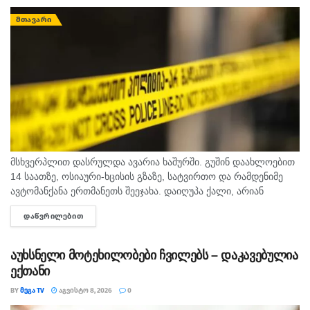
ᲛᲗᲐᲕᲐᲠᲘ
მსხვერპლით დასრულდა ავარია ხაშურში. გუშინ დაახლოებით
14 საათზე, ოსიაური-ხცისის გზაზე, სატვირთო და რამდენიმე
ავტომანქანა ერთმანეთს შეეჯახა. დაიღუპა ქალი, არიან
დაშავებულებიც. შსს-ს ინფორმაციით, გამოძიება 276-ე მუხლის
ᲓᲐᲬᲕᲠᲘᲚᲔᲑᲘᲗ
DETAILS
მე-6 ნაწილით მიმდინარეობს.
აუხსნელი მოტეხილობები ჩვილებს – დაკავებულია
ექთანი
BY
ᲛᲔᲒᲐ TV
ᲐᲒᲕᲘᲡᲢᲝ 8, 2026
0