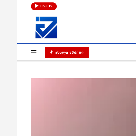
LIVE TV
ᲐᲮᲐᲚᲘ ᲐᲛᲑᲔᲑᲘ