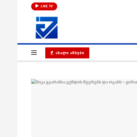
LIVE TV
ᲐᲮᲐᲚᲘ ᲐᲛᲑᲔᲑᲘ