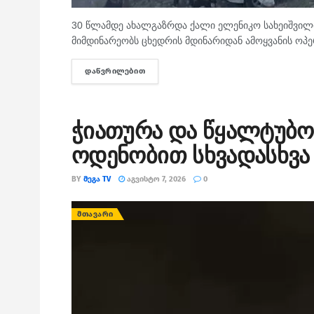
30 წლამდე ახალგაზრდა ქალი ელენიკო სახეიშვილი
მიმდინარეობს ცხედრის მდინარიდან ამოყვანის ოპე
ᲓᲐᲬᲕᲠᲘᲚᲔᲑᲘᲗ
DETAILS
ჭიათურა და წყალტუბო
ოდენობით სხვადასხვა 
BY
ᲛᲔᲒᲐ TV
ᲐᲒᲕᲘᲡᲢᲝ 7, 2026
0
ᲛᲗᲐᲕᲐᲠᲘ