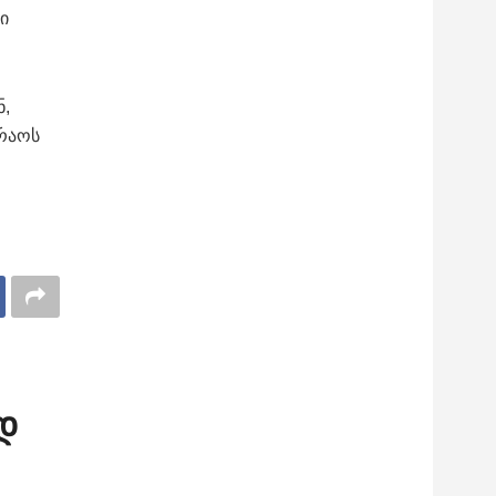
ი
ნ,
ირაოს
დ