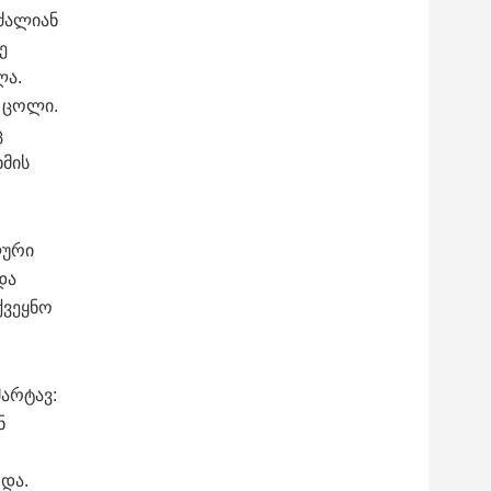
 ძალიან
ე
ლა.
ი ცოლი.
ც
ხმის
ლური
და
ქვეყნო
მარტავ:
ნ
და.