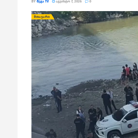
BY
ᲛᲔᲒᲐ TV
ᲐᲒᲕᲘᲡᲢᲝ 7, 2026
0
ᲛᲗᲐᲕᲐᲠᲘ