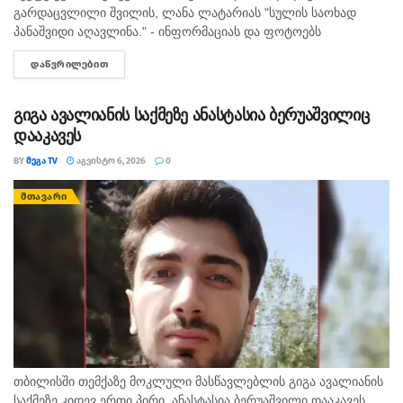
გარდაცვლილი შვილის, ლანა ლატარიას "სულის საოხად
პანაშვიდი აღავლინა." - ინფორმაციას და ფოტოებს
საპატრიარქოს საზოგადოებასთან ურთიერთობის სამსახური
ᲓᲐᲬᲕᲠᲘᲚᲔᲑᲘᲗ
DETAILS
სოციალურ ქსელში ავრცელებს. "ამა წლის 5 აგვისტოს
ზუგდიდისა...
გიგა ავალიანის საქმეზე ანასტასია ბერუაშვილიც
დააკავეს
BY
ᲛᲔᲒᲐ TV
ᲐᲒᲕᲘᲡᲢᲝ 6, 2026
0
ᲛᲗᲐᲕᲐᲠᲘ
თბილისში თემქაზე მოკლული მასწავლებლის გიგა ავალიანის
საქმეზე კიდევ ერთი პირი, ანასტასია ბერუაშვილი დააკავეს.