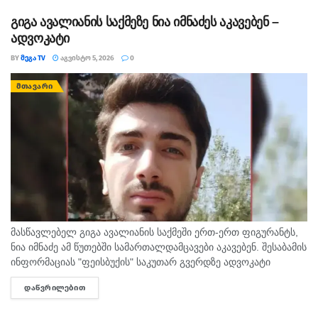
დროგამოშვებით ღრუბლიანობის მომატება. საქართველოში
ზოგან ხანმოკლე...
გიგა ავალიანის საქმეზე ნია იმნაძეს აკავებენ –
ადვოკატი
BY
ᲛᲔᲒᲐ TV
ᲐᲒᲕᲘᲡᲢᲝ 5, 2026
0
ᲛᲗᲐᲕᲐᲠᲘ
მასწავლებელ გიგა ავალიანის საქმეში ერთ-ერთ ფიგურანტს,
ნია იმნაძე ამ წუთებში სამართალდამცავები აკავებენ. შესაბამის
ინფორმაციას "ფეისბუქის" საკუთარ გვერდზე ადვოკატი
გიორგი ლეკვიშვილი ავრცელებს.
ᲓᲐᲬᲕᲠᲘᲚᲔᲑᲘᲗ
DETAILS