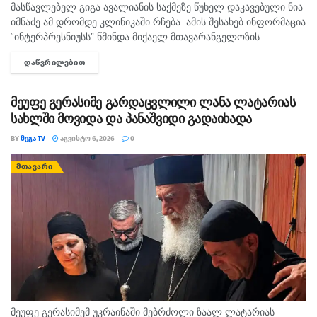
მასწავლებელ გიგა ავალიანის საქმეზე წუხელ დაკავებული ნია
იმნაძე ამ დრომდე კლინიკაში რჩება. ამის შესახებ ინფორმაცია
“ინტერპრესნიუსს” წმინდა მიქაელ მთავარანგელოზის
სახელობის საავადმყოფოში განუცხადეს. ექიმების ცნობით, ნია
ᲓᲐᲬᲕᲠᲘᲚᲔᲑᲘᲗ
DETAILS
იმნაძეს სამედიცინო დაწესებულებაში “საჭირო მკურნალობა...
მეუფე გერასიმე გარდაცვლილი ლანა ლატარიას
სახლში მოვიდა და პანაშვიდი გადაიხადა
BY
ᲛᲔᲒᲐ TV
ᲐᲒᲕᲘᲡᲢᲝ 6, 2026
0
ᲛᲗᲐᲕᲐᲠᲘ
მეუფე გერასიმემ უკრაინაში მებრძოლი ზაალ ლატარიას