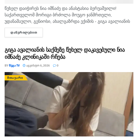
ჩვენი მუნიციპალიტეტები. როგორ უნდა შევძლოთ იმ
წუხელ დაიჭირეს ნია იმნაძე და ანასტასია ბერუაშვილი!
მაღალი ტემპის შენარჩუნება, რომელიც
საქართველომ მორიგი ბრძოლა მოუგო ჯანმრთელი,
დაკავშირებულია მუნიციპალიტეტების
უდანაშაულო, გენიოსი, ახალგაზრდა ექიმის - გიგა ავალიანის
მკვლელებს! - ასე ეხმაურება სოციალურ ქსელში, მოკლული
განვითარებასთან და უკეთესი საცხოვრებელი
ᲓᲐᲬᲕᲠᲘᲚᲔᲑᲘᲗ
DETAILS
მასწავლებლის, გიგა ავალიანის დედა,...
პირობების შექმნასთან ჩვენი მოქალაქეებისათვის“,-
განაცხადა თავდაცვის მინისტრმა.
გიგა ავალიანის საქმეზე წუხელ დაკავებული ნია
იმნაძე კლინიკაში რჩება
BY
ᲛᲔᲒᲐ TV
ᲐᲒᲕᲘᲡᲢᲝ 6, 2026
0
ᲛᲗᲐᲕᲐᲠᲘ