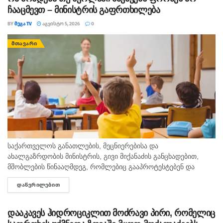
ჩააცმევთ – მინისტრის გაფრთხილება
BY
ᲛᲔᲒᲐ TV
ᲐᲒᲕᲘᲡᲢᲝ 5, 2026
0
ᲛᲗᲐᲕᲐᲠᲘ
საქართველოს განათლების, მეცნიერებისა და
ახალგაზრდობის მინისტრის, გივი მიქანაძის განცხადებით,
მშობლების წინააღმდეგ, რომლებიც გააპროტესტებენ და
ბავშვებს სასკოლო ფორმას მაინც არ ჩააცმევენ, იქნება
ᲓᲐᲬᲕᲠᲘᲚᲔᲑᲘᲗ
DETAILS
განსაზღვრული, როგორც აღმზრდელობითი, ისე კონკრეტული
მექანიზმები. გივი მიქანაძე მშობლებს ახსენებს, რომ ბავშვის...
დააკავეს ჰიდროციკლით მოძრავი პირი, რომელიც