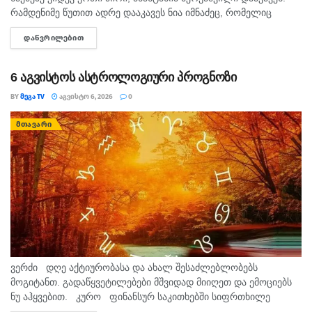
რამდენიმე წუთით ადრე დააკავეს ნია იმნაძეც, რომელიც
ავალიანის საქმეზე მთავარი მსჯავრდებულის, ალექსანდრე
ᲓᲐᲬᲕᲠᲘᲚᲔᲑᲘᲗ
DETAILS
გაბაშვილის შეყვარებულია. პირველების...
6 აგვისტოს ასტროლოგიური პროგნოზი
BY
ᲛᲔᲒᲐ TV
ᲐᲒᲕᲘᲡᲢᲝ 6, 2026
0
ᲛᲗᲐᲕᲐᲠᲘ
ვერძი დღე აქტიურობასა და ახალ შესაძლებლობებს
მოგიტანთ. გადაწყვეტილებები მშვიდად მიიღეთ და ემოციებს
ნუ აჰყვებით. კურო ფინანსურ საკითხებში სიფრთხილე
გამოიჩინეთ. პირად ურთიერთობებში გულწრფელი საუბარი