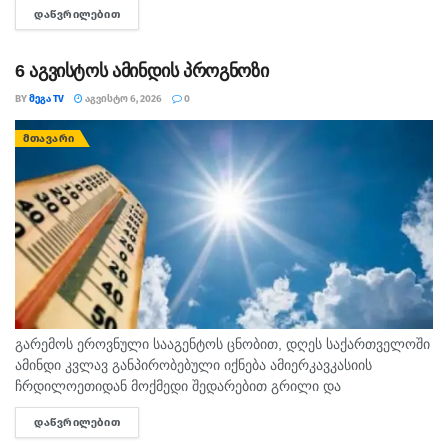
ᲓᲐᲬᲕᲠᲘᲚᲔᲑᲘᲗ
DETAILS
დადებით შედეგს გამოიღებს. ...
6 აგვისტოს ამინდის პროგნოზი
BY
ᲛᲔᲒᲐ TV
ᲐᲒᲕᲘᲡᲢᲝ 6, 2026
0
ᲛᲗᲐᲕᲐᲠᲘ
გარემოს ეროვნული სააგენტოს ცნობით, დღეს საქართველოში
ამინდი კვლავ განპირობებული იქნება ამიერკავკასიის
ჩრდილოეთიდან მოქმედი შედარებით გრილი და
სამხრეთიდან გავრცელებული ცხელი ჰაერის მასების
ᲓᲐᲬᲕᲠᲘᲚᲔᲑᲘᲗ
DETAILS
ურთიერთქმედებით. საქართველოში მოსალოდნელია: