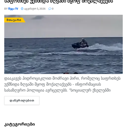
საფრთხეს უქმნიდა ზღვაში მყოფ მოქალაქეებს
BY
ᲛᲔᲒᲐ TV
ᲐᲒᲕᲘᲡᲢᲝ 5, 2026
0
ᲛᲗᲐᲕᲐᲠᲘ
დააკავეს ჰიდროციკლით მოძრავი პირი, რომელიც საფრთხეს
უქმნიდა ზღვაში მყოფ მოქალაქეებს - ინფორმაციას
სასაზღვრო პოლიცია ავრცელებს. "სოციალურ ქსელებში
სხვადასხვა გვერდის მეშვეობით გავრცელდა ვიდეომასალა,
ᲓᲐᲬᲕᲠᲘᲚᲔᲑᲘᲗ
DETAILS
რომელშიც ჩანს, რომ ურეკის სანაპიროზე, ჰიდროციკლით
მოძრავი პირი...
კატეგორიები