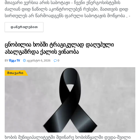
მთავარი ვერსია არის საბოტაჟი - ჩვენი ენერგოსისტემის
ძალიან დიდ ნაწილს აკონტროლებენ რუსები, მათთვის დიდ
სირთულეს არ წარმოადგენს ფარული საბოტაჟის მოწყობა , -
ამის შესახებ ანალიტიკოსმა გია ხუხაშვილმა „პალიტრანიუსის“
ᲓᲐᲬᲕᲠᲘᲚᲔᲑᲘᲗ
DETAILS
გადაცემაში „360...
ცნობილია ხობში ტრაგიკულად დაღუპული
ახალგაზრდა ქალის ვინაობა
BY
ᲛᲔᲒᲐ TV
ᲐᲒᲕᲘᲡᲢᲝ 6, 2026
0
ᲛᲗᲐᲕᲐᲠᲘ
ხო­ბის მუ­ნი­ცი­პა­ლი­ტეტ­ში მდი­ნა­რე ხო­ბის­წყალ­ში დედა-შვი­ლი