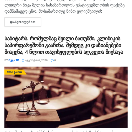
ლიდერი ნიკა მელია სასამართლოს უპატივცემლობის ფაქტზე
დამნაშავედ ცნო. მოსამართლე ნინო ელიეშვილის
გადაწყვეტილებით, ნიკა მელიას 1 წლით და 6 თვით
ᲓᲐᲬᲕᲠᲘᲚᲔᲑᲘᲗ
DETAILS
თავისუფლების აღკვეთა მიესაჯა, თუმცა აღნიშნულმა
სასჯელმა ნიკა მელიასთვის გამოტანილი წინა განაჩენი...
სანიტარს, რომელმაც შვილი ბათუმში, კლინიკის
საპირფარეშოში გააჩინა, შემდეგ კი დაზიანებები
მიაყენა, 4 წლით თავისუფლების აღკვეთა მიესაჯა
BY
ᲛᲔᲒᲐ TV
ᲐᲒᲕᲘᲡᲢᲝ 6, 2026
0
ᲛᲗᲐᲕᲐᲠᲘ