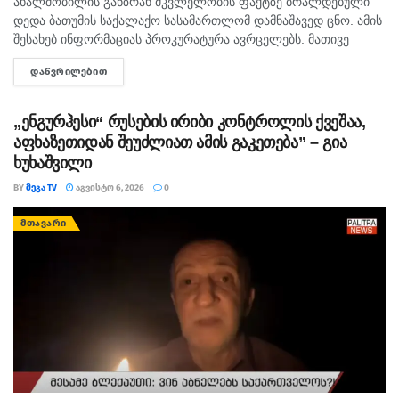
ახალშობილის განზრახ მკვლელობის ფაქტზე ბრალდებული
დედა ბათუმის საქალაქო სასამართლომ დამნაშავედ ცნო. ამის
შესახებ ინფორმაციას პროკურატურა ავრცელებს. მათივე
ინფორმაციით, საქმე ეხება, 22 თებერვალს, ბათუმის ერთ-
ᲓᲐᲬᲕᲠᲘᲚᲔᲑᲘᲗ
DETAILS
ერთი კლინიკაში მომხდარ ფაქტს, რა დროსაც კლინიკის ერთ-
ერთმა...
„ენგურჰესი“ რუსების ირიბი კონტროლის ქვეშაა,
აფხაზეთიდან შეუძლიათ ამის გაკეთება” – გია
ხუხაშვილი
BY
ᲛᲔᲒᲐ TV
ᲐᲒᲕᲘᲡᲢᲝ 6, 2026
0
ᲛᲗᲐᲕᲐᲠᲘ