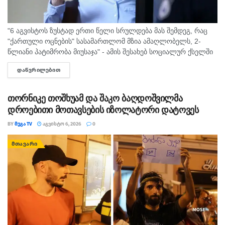
"6 აგვისტოს ზუსტად ერთი წელი სრულდება მას შემდეგ, რაც
"ქართული ოცნების" სასამართლომ მზია ამაღლობელს, 2-
წლიანი პატიმრობა მიუსაჯა" - ამის შესახებ სოციალურ ქსელში
"მედიის ადვოკატირების კოალიცია" წერს და დაკავებულ
ᲓᲐᲬᲕᲠᲘᲚᲔᲑᲘᲗ
DETAILS
ჟურნალისტს სოლიდარობას უცხადებს. ორგანიზაცია...
თორნიკე თოშხუამ და შაკო ბაღდოშვილმა
დროებითი მოთავსების იზოლატორი დატოვეს
BY
ᲛᲔᲒᲐ TV
ᲐᲒᲕᲘᲡᲢᲝ 6, 2026
0
ᲛᲗᲐᲕᲐᲠᲘ