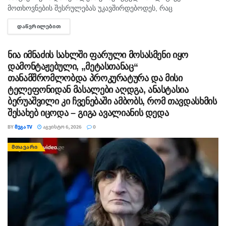
მოთხოვნების შესრულებას უკავშირდებოდეს, რაც
ხელისუფლებისთვის ძნელად ასახსნელია საზოგადოებისთვის.
ᲓᲐᲬᲕᲠᲘᲚᲔᲑᲘᲗ
DETAILS
ვფიქრობ, ეს მოთხოვნები უფრო ოკუპირებულ რეგიონებს უნდა
ეხებოდეს, -...
ნია იმნაძის სახლში ფარული მოსასმენი იყო
დამონტაჟებული, „მეტასთანაც“
თანამშრომლობდა პროკურატურა და მისი
ტელეფონიდან მასალები აღდგა, ანასტასია
ბერუაშვილი კი ჩვენებაში ამბობს, რომ თავდასხმის
შესახებ იცოდა – გიგა ავალიანის დედა
BY
ᲛᲔᲒᲐ TV
ᲐᲒᲕᲘᲡᲢᲝ 6, 2026
0
ᲛᲗᲐᲕᲐᲠᲘ