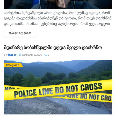
ანასტასია ბერუაშვილი არის გოგონა, რომელმაც იცოდა, რომ
გიგაზე თავდასხმას აპირებდნენ და იცოდა, რომ თავს დაესხნენ
და გაითიშა. ის ამას ჩვენებაშიც აფიქსირებს, რომ ყველაფერი
იცოდა, - ამის შესახებ მოკლული მასწავლებლის, გიგა
ᲓᲐᲬᲕᲠᲘᲚᲔᲑᲘᲗ
DETAILS
ავალიანის...
მდინარე ხობისწყალში დედა-შვილი დაიხრჩო
BY
ᲛᲔᲒᲐ TV
ᲐᲒᲕᲘᲡᲢᲝ 6, 2026
0
ᲛᲗᲐᲕᲐᲠᲘ