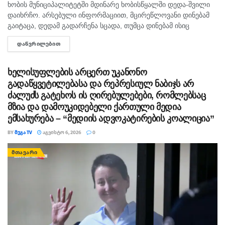
ხობის მუნიციპალიტეტში მდინარე ხობისწყალში დედა-შვილი
დაიხრჩო. არსებული ინფორმაციით, მცირეწლოვანი დინებამ
გაიტაცა, დედამ გადარჩენა სცადა, თუმცა დინებამ ისიც
გაიტაცა. ბავშვის ცხედარი ადგილობრივმა იპოვა და
ᲓᲐᲬᲕᲠᲘᲚᲔᲑᲘᲗ
DETAILS
მდინარიდან ამოასვენა. დედის სამძებრო-სამაშველო
სამუშაოები ამ დრომდე მიმდინარეობს....
ხელისუფლების არცერთ უკანონო
გადაწყვეტილებასა და რეპრესიულ ნაბიჯს არ
ძალუძს გატეხოს ის ღირებულებები, რომლებსაც
მზია და დამოუკიდებელი ქართული მედია
ემსახურება – “მედიის ადვოკატირების კოალიცია”
BY
ᲛᲔᲒᲐ TV
ᲐᲒᲕᲘᲡᲢᲝ 6, 2026
0
ᲛᲗᲐᲕᲐᲠᲘ