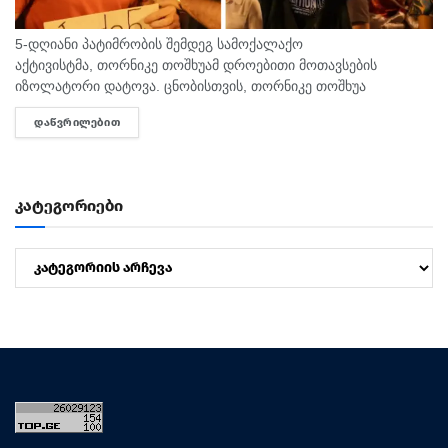
5-დღიანი პატიმრობის შემდეგ სამოქალაქო
აქტივისტმა, თორნიკე თოშხუამ დროებითი მოთავსების
იზოლატორი დატოვა. ცნობისთვის, თორნიკე თოშხუა
პოლიციამ 31 ივლისს, თბილისის საკრებულოსთან
ᲓᲐᲬᲕᲠᲘᲚᲔᲑᲘᲗ
DETAILS
დააკავა. მას ხელში ეკავა ბანერი "ბიძინა ყ - არაა/არის?".
შეგახსენებთ, რომ თოშხუა ბიძინას და სამი...
კატეგორიები
კატეგორიები