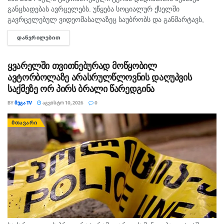
განცხადებას ავრცელებს. უწყება სოციალურ ქსელში
გავრცელებულ ვიდეომასალაზეც საუბრობს და განმარტავს,
რომ უკვე გამოიკითხა პირი, რომელმაც ვიდეო გადაიღო და
ᲓᲐᲬᲕᲠᲘᲚᲔᲑᲘᲗ
DETAILS
ატვირთა. შსს-ს თანახმად, გამოკითხვის შედეგად...
ყვარელში თვითნებურად მოწყობილ
ავტორბოლაზე არასრულწლოვნის დაღუპვის
საქმეზე ორ პირს ბრალი წარედგინა
BY
ᲛᲔᲒᲐ TV
ᲐᲒᲕᲘᲡᲢᲝ 10, 2026
0
ᲛᲗᲐᲕᲐᲠᲘ