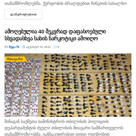
თანამშრომლებმა, ქურდობის ბრალდებით ჩინეთის სახალხო
რესპუბლიკის 2 მოქალაქე დააკავეს. უწყების ცნობით,
ᲓᲐᲬᲕᲠᲘᲚᲔᲑᲘᲗ
DETAILS
გამოძიებით დადგინდა, რომ ბრალდებულები ერთ-ერთი
ავიარეისით მგზავრობისას, თვითმფრინავის ბორტზე მყოფი...
ამოღებულია 40 შეკვრად დაფასოებული
სხვადასხვა სახის ნარკოტიკი ამოიღო
BY
ᲛᲔᲒᲐ TV
ᲐᲒᲕᲘᲡᲢᲝ 10, 2026
0
ᲛᲗᲐᲕᲐᲠᲘ
შინაგან საქმეთა სამინისტროს თბილისის პოლიციის
დეპარტამენტის ძველი თბილისის მთავარი სამმართველოს
თანამშრომლებმა, განსაკუთრებით დიდი ოდენობით