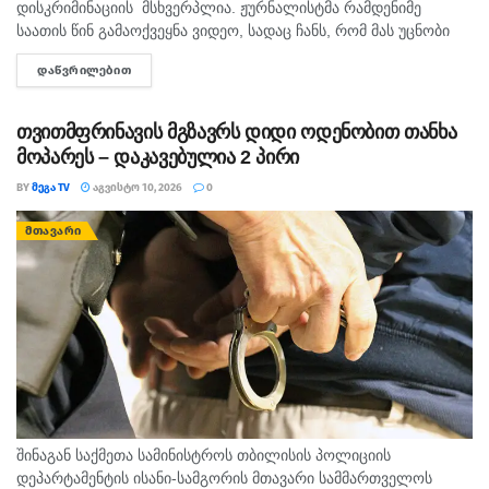
დისკრიმინაციის მსხვერპლია. ჟურნალისტმა რამდენიმე
საათის წინ გამაოქვეყნა ვიდეო, სადაც ჩანს, რომ მას უცნობი
პირი შეურაცხყოფას აყენებს და გვერდზე გაყოლას აიძულებს.
ᲓᲐᲬᲕᲠᲘᲚᲔᲑᲘᲗ
DETAILS
ისმის დანის დარტყმის მუქარაც....
თვითმფრინავის მგზავრს დიდი ოდენობით თანხა
მოპარეს – დაკავებულია 2 პირი
BY
ᲛᲔᲒᲐ TV
ᲐᲒᲕᲘᲡᲢᲝ 10, 2026
0
ᲛᲗᲐᲕᲐᲠᲘ
შინაგან საქმეთა სამინისტროს თბილისის პოლიციის
დეპარტამენტის ისანი-სამგორის მთავარი სამმართველოს