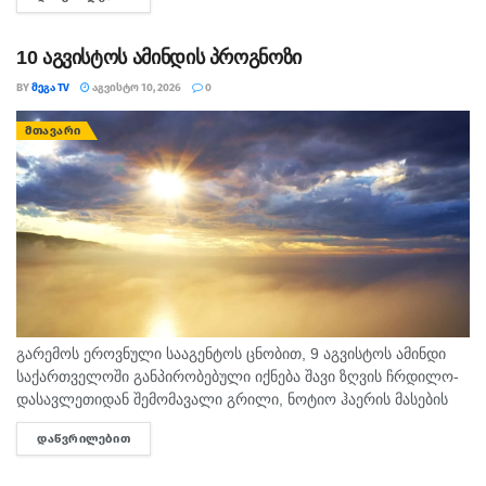
ურთიერთობებში გულწრფელი საუბარი ბევრ გაუგებრობას
მოაგვარებს....
10 აგვისტოს ამინდის პროგნოზი
BY
ᲛᲔᲒᲐ TV
ᲐᲒᲕᲘᲡᲢᲝ 10, 2026
0
ᲛᲗᲐᲕᲐᲠᲘ
გარემოს ეროვნული სააგენტოს ცნობით, 9 აგვისტოს ამინდი
საქართველოში განპირობებული იქნება შავი ზღვის ჩრდილო-
დასავლეთიდან შემომავალი გრილი, ნოტიო ჰაერის მასების
და სამხრეთიდან გავრცელებული ცხელი ჰაერის მასების
ᲓᲐᲬᲕᲠᲘᲚᲔᲑᲘᲗ
DETAILS
ურთიერთქმედებით. საქართველოში მოსალოდნელია:
დროგამოშვებით ღრუბლიანობის მომატება....