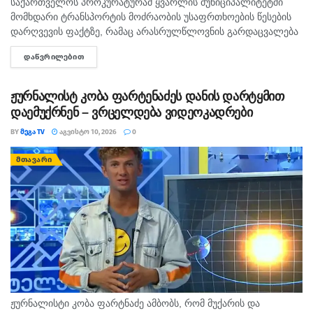
საქართველოს პროკურატურამ ყვარლის მუნიციპალიტეტში
მომხდარი ტრანსპორტის მოძრაობის უსაფრთხოების წესების
დარღვევის ფაქტზე, რამაც არასრულწლოვნის გარდაცვალება
გამოიწვია, ორ პირს ბრალდება წარუდგინა. ამის შესახებ
ᲓᲐᲬᲕᲠᲘᲚᲔᲑᲘᲗ
DETAILS
ინფორმაციას პროკურატურა ავრცელებს. საგამოძიებო უწყების
თანახმად, შინაგან საქმეთა სამინისტროს...
ჟურნალისტ კობა ფარტენაძეს დანის დარტყმით
დაემუქრნენ – ვრცელდება ვიდეოკადრები
BY
ᲛᲔᲒᲐ TV
ᲐᲒᲕᲘᲡᲢᲝ 10, 2026
0
ᲛᲗᲐᲕᲐᲠᲘ
ჟურნალისტი კობა ფარტნაძე ამბობს, რომ მუქარის და