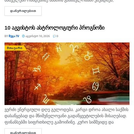
მაშველები რამდენიმე საათის განმავლობაში ეძებდნენ,
ცოცხალი იპოვეს. არსებული ინფორმაციით, მამაკაცი
ᲓᲐᲬᲕᲠᲘᲚᲔᲑᲘᲗ
DETAILS
მდინარეში დედისა და ორი ბავშვის გადასარჩენად შევიდა.
ადგილობრივების ცნობით,...
10 აგვისტოს ასტროლოგიური პროგნოზი
BY
ᲛᲔᲒᲐ TV
ᲐᲒᲕᲘᲡᲢᲝ 10, 2026
0
ᲛᲗᲐᲕᲐᲠᲘ
ვერძი ენერგიული დღე გელოდება. კარგი დროა ახალი საქმის
დასაწყებად და მნიშვნელოვანი გადაწყვეტილების მისაღებად.
ფინანსებში სიფრთხილე გამოიჩინე. კურო სიმშვიდე და
მოთმინება დღეს შენს სასარგებლოდ იმუშავებს.
ᲓᲐᲬᲕᲠᲘᲚᲔᲑᲘᲗ
DETAILS