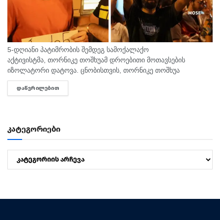
5-დღიანი პატიმრობის შემდეგ სამოქალაქო
აქტივისტმა, თორნიკე თოშხუამ დროებითი მოთავსების
იზოლატორი დატოვა. ცნობისთვის, თორნიკე თოშხუა
პოლიციამ 31 ივლისს, თბილისის საკრებულოსთან
ᲓᲐᲬᲕᲠᲘᲚᲔᲑᲘᲗ
DETAILS
დააკავა. მას ხელში ეკავა ბანერი "ბიძინა ყ - არაა/არის?".
შეგახსენებთ, რომ თოშხუა ბიძინას და სამი...
კატეგორიები
კატეგორიები