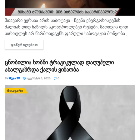
მთავარი ვერსია არის საბოტაჟი - ჩვენი ენერგოსისტემის
ძალიან დიდ ნაწილს აკონტროლებენ რუსები, მათთვის დიდ
სირთულეს არ წარმოადგენს ფარული საბოტაჟის მოწყობა , -
ამის შესახებ ანალიტიკოსმა გია ხუხაშვილმა „პალიტრანიუსის“
ᲓᲐᲬᲕᲠᲘᲚᲔᲑᲘᲗ
DETAILS
გადაცემაში „360...
ცნობილია ხობში ტრაგიკულად დაღუპული
ახალგაზრდა ქალის ვინაობა
BY
ᲛᲔᲒᲐ TV
ᲐᲒᲕᲘᲡᲢᲝ 6, 2026
0
ᲛᲗᲐᲕᲐᲠᲘ