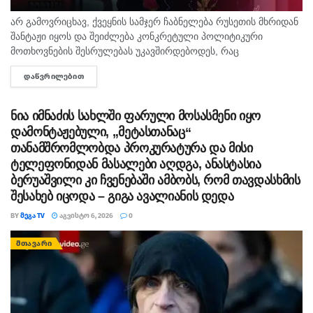
არ გამოვრიცხავ, ქვეყნის სამჯერ ჩაბნელება რუსეთის მხრიდან
შანტაჟი იყოს და შეიძლება კონკრეტული პოლიტიკური
მოთხოვნების შესრულებას უკავშირდებოდეს, რაც
ხელისუფლებისთვის ძნელად ასახსნელია საზოგადოებისთვის.
ᲓᲐᲬᲕᲠᲘᲚᲔᲑᲘᲗ
DETAILS
ვფიქრობ, ეს მოთხოვნები უფრო ოკუპირებულ რეგიონებს უნდა
ეხებოდეს, -...
ნია იმნაძის სახლში ფარული მოსასმენი იყო
დამონტაჟებული, „მეტასთანაც“
თანამშრომლობდა პროკურატურა და მისი
ტელეფონიდან მასალები აღდგა, ანასტასია
ბერუაშვილი კი ჩვენებაში ამბობს, რომ თავდასხმის
შესახებ იცოდა – გიგა ავალიანის დედა
BY
ᲛᲔᲒᲐ TV
ᲐᲒᲕᲘᲡᲢᲝ 6, 2026
0
ᲛᲗᲐᲕᲐᲠᲘ