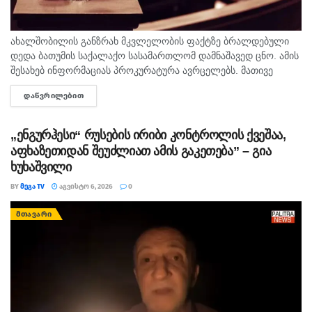
ახალშობილის განზრახ მკვლელობის ფაქტზე ბრალდებული
დედა ბათუმის საქალაქო სასამართლომ დამნაშავედ ცნო. ამის
შესახებ ინფორმაციას პროკურატურა ავრცელებს. მათივე
ინფორმაციით, საქმე ეხება, 22 თებერვალს, ბათუმის ერთ-
ᲓᲐᲬᲕᲠᲘᲚᲔᲑᲘᲗ
DETAILS
ერთი კლინიკაში მომხდარ ფაქტს, რა დროსაც კლინიკის ერთ-
ერთმა...
„ენგურჰესი“ რუსების ირიბი კონტროლის ქვეშაა,
აფხაზეთიდან შეუძლიათ ამის გაკეთება” – გია
ხუხაშვილი
BY
ᲛᲔᲒᲐ TV
ᲐᲒᲕᲘᲡᲢᲝ 6, 2026
0
ᲛᲗᲐᲕᲐᲠᲘ