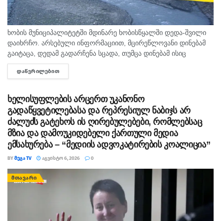
ხობის მუნიციპალიტეტში მდინარე ხობისწყალში დედა-შვილი
დაიხრჩო. არსებული ინფორმაციით, მცირეწლოვანი დინებამ
გაიტაცა, დედამ გადარჩენა სცადა, თუმცა დინებამ ისიც
გაიტაცა. ბავშვის ცხედარი ადგილობრივმა იპოვა და
ᲓᲐᲬᲕᲠᲘᲚᲔᲑᲘᲗ
DETAILS
მდინარიდან ამოასვენა. დედის სამძებრო-სამაშველო
სამუშაოები ამ დრომდე მიმდინარეობს....
ხელისუფლების არცერთ უკანონო
გადაწყვეტილებასა და რეპრესიულ ნაბიჯს არ
ძალუძს გატეხოს ის ღირებულებები, რომლებსაც
მზია და დამოუკიდებელი ქართული მედია
ემსახურება – “მედიის ადვოკატირების კოალიცია”
BY
ᲛᲔᲒᲐ TV
ᲐᲒᲕᲘᲡᲢᲝ 6, 2026
0
ᲛᲗᲐᲕᲐᲠᲘ