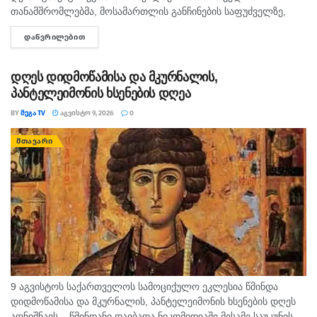
თანამშრომლებმა, მოსამართლის განჩინების საფუძველზე,
ყაჩაღობის ბრალდებით, წარსულში სხვადასხვა
ᲓᲐᲬᲕᲠᲘᲚᲔᲑᲘᲗ
DETAILS
დანაშაულისთვის ნასამართლევი პირი დააკავეს. ინფორმაციას
შსს ავრცელებს. უწყების ცნობით, გამოძიებით დადგინდა,
რომ...
დღეს დიდმოწამისა და მკურნალის,
პანტელეიმონის ხსენების დღეა
BY
ᲛᲔᲒᲐ TV
ᲐᲒᲕᲘᲡᲢᲝ 9, 2026
0
ᲛᲗᲐᲕᲐᲠᲘ
9 აგვისტოს საქართველოს სამოციქულო ეკლესია წმინდა
დიდმოწამისა და მკურნალის, პანტელეიმონის ხსენების დღეს
აღნიშნავს. წმინდანი დაიბადა ნიკომიდიაში მესამე საუკუნის