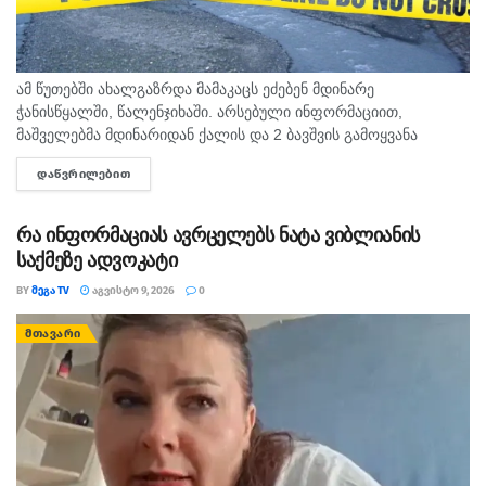
ამ წუთებში ახალგაზრდა მამაკაცს ეძებენ მდინარე
ჭანისწყალში, წალენჯიხაში. არსებული ინფორმაციით,
მაშველებმა მდინარიდან ქალის და 2 ბავშვის გამოყვანა
შეძლეს, ხოლო მოულოდნელად ადიდებულმა და სისწრაფით
ᲓᲐᲬᲕᲠᲘᲚᲔᲑᲘᲗ
DETAILS
მოვარდნილმა მდინარემ ახალგაზრდა მამაკაცი გაიტაცა.
ადგილზე იმყოფება...
რა ინფორმაციას ავრცელებს ნატა ვიბლიანის
საქმეზე ადვოკატი
BY
ᲛᲔᲒᲐ TV
ᲐᲒᲕᲘᲡᲢᲝ 9, 2026
0
ᲛᲗᲐᲕᲐᲠᲘ