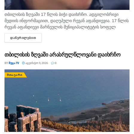
თბილისის ზღვაში 17 წლის ბიჭი დაიხრჩო. ადგილობრივი
მედიის ინფორმაციით, დაღუპული რევან აფანდიევია. 17 წლის
რევან აფანდიევი მარნეულის მუნიციპალიტეტის სოფელ
კაფანახჩის მკვიდრი იყო. თანასოფლელების ინფორმაციით,
ᲓᲐᲬᲕᲠᲘᲚᲔᲑᲘᲗ
DETAILS
ახალგაზრდა თბილისის ზღვაზე თანატოლებთან ერთად
საცურაოდ...
თბილისის ზღვაში არასრულწლოვანი დაიხრჩო
BY
ᲛᲔᲒᲐ TV
ᲐᲒᲕᲘᲡᲢᲝ 9, 2026
0
ᲛᲗᲐᲕᲐᲠᲘ