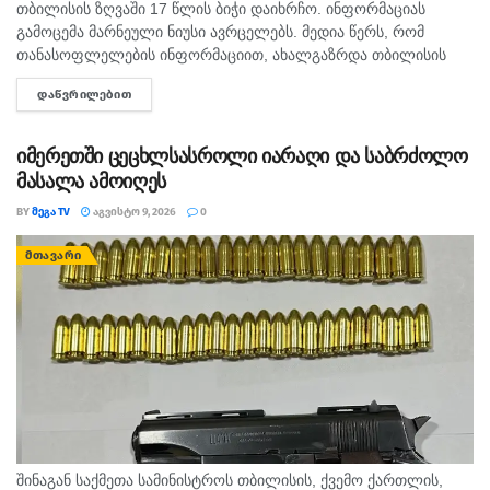
თბილისის ზღვაში 17 წლის ბიჭი დაიხრჩო. ინფორმაციას
გამოცემა მარნეული ნიუსი ავრცელებს. მედია წერს, რომ
თანასოფლელების ინფორმაციით, ახალგაზრდა თბილისის
ზღვაზე თანატოლებთან ერთად საცურაოდ იმყოფებოდა. შსს
ᲓᲐᲬᲕᲠᲘᲚᲔᲑᲘᲗ
DETAILS
ცნობით, გამოძიება 115-ე მუხლით დაიწყო.
იმერეთში ცეცხლსასროლი იარაღი და საბრძოლო
მასალა ამოიღეს
BY
ᲛᲔᲒᲐ TV
ᲐᲒᲕᲘᲡᲢᲝ 9, 2026
0
ᲛᲗᲐᲕᲐᲠᲘ
შინაგან საქმეთა სამინისტროს თბილისის, ქვემო ქართლის,