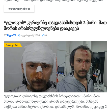
მეორე ნახევარში. არ არსებობს ტაძარი, რომელშიც არ იყოს
ᲓᲐᲬᲕᲠᲘᲚᲔᲑᲘᲗ
DETAILS
დაბრძანებული ნიკომიდიელი მკურნალის,...
“გლოვოს“ კურიერზე თავდასხმისთვის 3 პირი, მათ
შორის არასრულწლოვნები დააკავეს
BY
ᲛᲔᲒᲐ TV
ᲐᲒᲕᲘᲡᲢᲝ 9, 2026
0
ᲛᲗᲐᲕᲐᲠᲘ
“გლოვოს“ კურიერზე თავდასხმის ბრალდებით 3 პირი, მათ
შორის არასრულწლოვნები არიან დაკავებულები. შინაგან
საქმეთა სამინისტროს ცნობით, დანაშაულში მონაწილე კიდევ 2