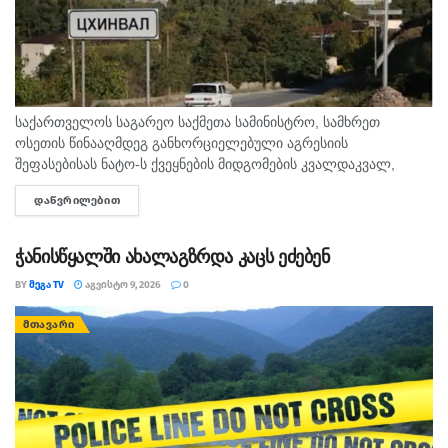
საქართველოს საგარეო საქმეთა სამინისტრო, სამხრეთ
ოსეთის წინააღმდეგ განხორციელებული აგრესიის
შეფასებისას ნატო-ს ქვეყნების მიდგომების კვალდაკვალ,
საკუთარი ხალხის და საერთაშორისო საზოგადოების
ᲓᲐᲬᲕᲠᲘᲚᲔᲑᲘᲗ
DETAILS
შეცდომაში შეყვანას აგრძელებს, - ამის შესახებ აღნიშნულია
განცხადებაში, რომელსაც ოკუპირებული ცხინვალის...
ჭანისწყალში ახალაგზრდა კაცს ეძებენ
BY
ᲛᲔᲒᲐ TV
ᲐᲒᲕᲘᲡᲢᲝ 9, 2026
0
ᲛᲗᲐᲕᲐᲠᲘ