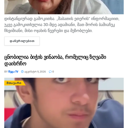
დისტანციურად გამოკითხა. „შაბათის ეთერის“ ინფორმაციით,
უკვე გამოკითხულია 30-მდე ადამიანი, მათ შორის ბაშიაჩუკ
ჩხვიმიანი, მისი ოჯახის წევრები და მეზობლები.
გამომძიებლებმა დაათვალიერეს ის სახლებიც, სადაც,
ᲓᲐᲬᲕᲠᲘᲚᲔᲑᲘᲗ
DETAILS
სავარაუდოდ, დანაშაული ხდებოდა. ნატა ვიბლიანის მიერ
დასახელებული...
ცნობილია ბიჭის ვინაობა, რომელიც ზღვაში
დაიხრჩო
BY
ᲛᲔᲒᲐ TV
ᲐᲒᲕᲘᲡᲢᲝ 9, 2026
0
ᲛᲗᲐᲕᲐᲠᲘ