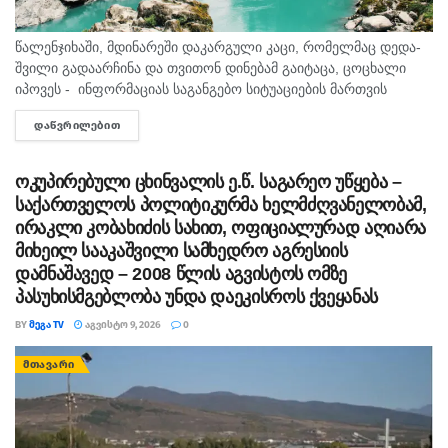
წალენჯიხაში, მდინარეში დაკარგული კაცი, რომელმაც დედა-
შვილი გადაარჩინა და თვითონ დინებამ გაიტაცა, ცოცხალი
იპოვეს - ინფორმაციას საგანგებო სიტუაციების მართვის
სამსახური ადასტურებს. მის სიცოცხლეს საფრთხე არ ემუქრება.
ᲓᲐᲬᲕᲠᲘᲚᲔᲑᲘᲗ
DETAILS
შემთხვევა წალენჯიხის მუნიციპალიტეტის სოფელ სქურში...
ოკუპირებული ცხინვალის ე.წ. საგარეო უწყება –
საქართველოს პოლიტიკურმა ხელმძღვანელობამ,
ირაკლი კობახიძის სახით, ოფიციალურად აღიარა
მიხეილ სააკაშვილი სამხედრო აგრესიის
დამნაშავედ – 2008 წლის აგვისტოს ომზე
პასუხისმგებლობა უნდა დაეკისროს ქვეყანას
BY
ᲛᲔᲒᲐ TV
ᲐᲒᲕᲘᲡᲢᲝ 9, 2026
0
ᲛᲗᲐᲕᲐᲠᲘ