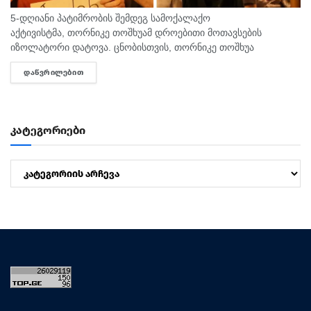
5-დღიანი პატიმრობის შემდეგ სამოქალაქო
აქტივისტმა, თორნიკე თოშხუამ დროებითი მოთავსების
იზოლატორი დატოვა. ცნობისთვის, თორნიკე თოშხუა
პოლიციამ 31 ივლისს, თბილისის საკრებულოსთან
ᲓᲐᲬᲕᲠᲘᲚᲔᲑᲘᲗ
DETAILS
დააკავა. მას ხელში ეკავა ბანერი "ბიძინა ყ - არაა/არის?".
შეგახსენებთ, რომ თოშხუა ბიძინას და სამი...
კატეგორიები
კატეგორიები