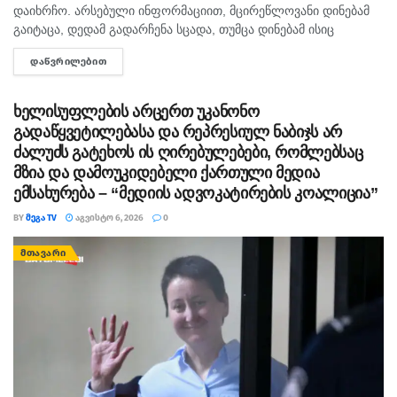
დაიხრჩო. არსებული ინფორმაციით, მცირეწლოვანი დინებამ
გაიტაცა, დედამ გადარჩენა სცადა, თუმცა დინებამ ისიც
გაიტაცა. ბავშვის ცხედარი ადგილობრივმა იპოვა და
ᲓᲐᲬᲕᲠᲘᲚᲔᲑᲘᲗ
DETAILS
მდინარიდან ამოასვენა. დედის სამძებრო-სამაშველო
სამუშაოები ამ დრომდე მიმდინარეობს....
ხელისუფლების არცერთ უკანონო
გადაწყვეტილებასა და რეპრესიულ ნაბიჯს არ
ძალუძს გატეხოს ის ღირებულებები, რომლებსაც
მზია და დამოუკიდებელი ქართული მედია
ემსახურება – “მედიის ადვოკატირების კოალიცია”
BY
ᲛᲔᲒᲐ TV
ᲐᲒᲕᲘᲡᲢᲝ 6, 2026
0
ᲛᲗᲐᲕᲐᲠᲘ