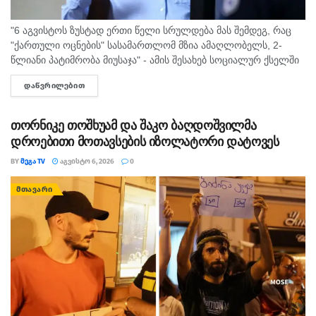
"6 აგვისტოს ზუსტად ერთი წელი სრულდება მას შემდეგ, რაც
"ქართული ოცნების" სასამართლომ მზია ამაღლობელს, 2-
წლიანი პატიმრობა მიუსაჯა" - ამის შესახებ სოციალურ ქსელში
"მედიის ადვოკატირების კოალიცია" წერს და დაკავებულ
ᲓᲐᲬᲕᲠᲘᲚᲔᲑᲘᲗ
DETAILS
ჟურნალისტს სოლიდარობას უცხადებს. ორგანიზაცია...
თორნიკე თოშხუამ და შაკო ბაღდოშვილმა
დროებითი მოთავსების იზოლატორი დატოვეს
BY
ᲛᲔᲒᲐ TV
ᲐᲒᲕᲘᲡᲢᲝ 6, 2026
0
ᲛᲗᲐᲕᲐᲠᲘ