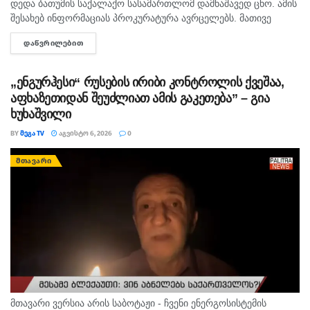
დედა ბათუმის საქალაქო სასამართლომ დამნაშავედ ცნო. ამის
შესახებ ინფორმაციას პროკურატურა ავრცელებს. მათივე
ინფორმაციით, საქმე ეხება, 22 თებერვალს, ბათუმის ერთ-
ᲓᲐᲬᲕᲠᲘᲚᲔᲑᲘᲗ
DETAILS
ერთი კლინიკაში მომხდარ ფაქტს, რა დროსაც კლინიკის ერთ-
ერთმა...
„ენგურჰესი“ რუსების ირიბი კონტროლის ქვეშაა,
აფხაზეთიდან შეუძლიათ ამის გაკეთება” – გია
ხუხაშვილი
BY
ᲛᲔᲒᲐ TV
ᲐᲒᲕᲘᲡᲢᲝ 6, 2026
0
ᲛᲗᲐᲕᲐᲠᲘ
მთავარი ვერსია არის საბოტაჟი - ჩვენი ენერგოსისტემის