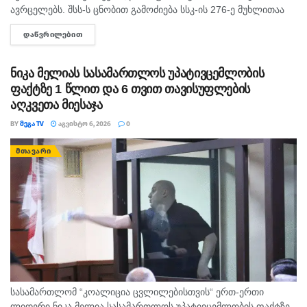
ავრცელებს. შსს-ს ცნობით გამოძიება სსკ-ის 276-ე მუხლითაა
დაწყებული, რაც ტრანსპორტის მოძრაობის უსაფრთხოების ან
ᲓᲐᲬᲕᲠᲘᲚᲔᲑᲘᲗ
DETAILS
ექსპლუატაციის წესის დარღვევას გულისხმობს.
ნიკა მელიას სასამართლოს უპატივცემლობის
ფაქტზე 1 წლით და 6 თვით თავისუფლების
აღკვეთა მიესაჯა
BY
ᲛᲔᲒᲐ TV
ᲐᲒᲕᲘᲡᲢᲝ 6, 2026
0
ᲛᲗᲐᲕᲐᲠᲘ
სასამართლომ “კოალიცია ცვლილებისთვის“ ერთ-ერთი
ლიდერი ნიკა მელია სასამართლოს უპატივცემლობის ფაქტზე