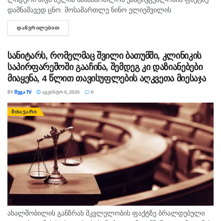
დამნაშავედ ცნო. მოსამართლე ნინო ელიეშვილის
გადაწყვეტილებით, ნიკა მელიას 1 წლით და 6 თვით
ᲓᲐᲬᲕᲠᲘᲚᲔᲑᲘᲗ
DETAILS
თავისუფლების აღკვეთა მიესაჯა, თუმცა აღნიშნულმა
სასჯელმა ნიკა მელიასთვის გამოტანილი წინა განაჩენი...
სანიტარს, რომელმაც შვილი ბათუმში, კლინიკის
საპირფარეშოში გააჩინა, შემდეგ კი დაზიანებები
მიაყენა, 4 წლით თავისუფლების აღკვეთა მიესაჯა
BY
ᲛᲔᲒᲐ TV
ᲐᲒᲕᲘᲡᲢᲝ 6, 2026
0
ᲛᲗᲐᲕᲐᲠᲘ
ახალშობილის განზრახ მკვლელობის ფაქტზე ბრალდებული