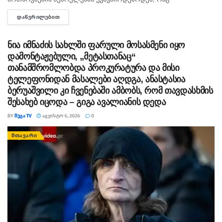
ხელისუფლებისთვის ძნელად ასახსნელია საზოგადოებისთვის.
ᲓᲐᲬᲕᲠᲘᲚᲔᲑᲘᲗ
DETAILS
ვფიქრობ, ეს მოთხოვნები უფრო ოკუპირებულ რეგიონებს უნდა
ეხებოდეს, -...
ნია იმნაძის სახლში ფარული მოსასმენი იყო
დამონტაჟებული, „მეტასთანაც“
თანამშრომლობდა პროკურატურა და მისი
ტელეფონიდან მასალები აღდგა, ანასტასია
ბერუაშვილი კი ჩვენებაში ამბობს, რომ თავდასხმის
შესახებ იცოდა – გიგა ავალიანის დედა
BY
ᲛᲔᲒᲐ TV
ᲐᲒᲕᲘᲡᲢᲝ 6, 2026
0
ᲛᲗᲐᲕᲐᲠᲘ