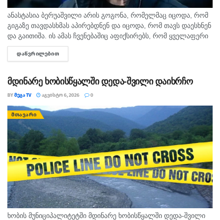
ანასტასია ბერუაშვილი არის გოგონა, რომელმაც იცოდა, რომ
გიგაზე თავდასხმას აპირებდნენ და იცოდა, რომ თავს დაესხნენ
და გაითიშა. ის ამას ჩვენებაშიც აფიქსირებს, რომ ყველაფერი
იცოდა, - ამის შესახებ მოკლული მასწავლებლის, გიგა
ᲓᲐᲬᲕᲠᲘᲚᲔᲑᲘᲗ
DETAILS
ავალიანის...
მდინარე ხობისწყალში დედა-შვილი დაიხრჩო
BY
ᲛᲔᲒᲐ TV
ᲐᲒᲕᲘᲡᲢᲝ 6, 2026
0
ᲛᲗᲐᲕᲐᲠᲘ
ხობის მუნიციპალიტეტში მდინარე ხობისწყალში დედა-შვილი