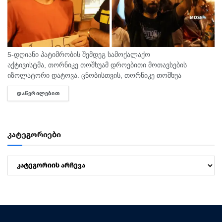
5-დღიანი პატიმრობის შემდეგ სამოქალაქო
აქტივისტმა, თორნიკე თოშხუამ დროებითი მოთავსების
იზოლატორი დატოვა. ცნობისთვის, თორნიკე თოშხუა
პოლიციამ 31 ივლისს, თბილისის საკრებულოსთან
ᲓᲐᲬᲕᲠᲘᲚᲔᲑᲘᲗ
DETAILS
დააკავა. მას ხელში ეკავა ბანერი "ბიძინა ყ - არაა/არის?".
შეგახსენებთ, რომ თოშხუა ბიძინას და სამი...
კატეგორიები
კატეგორიები