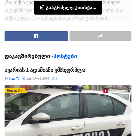
„რა თქმა უნდა, ბიძინა ივანიშვილი არის „ქართული
📰 გააგრძელე კითხვა...
ოცნების“ დამფუძნებელი და მისი თავმჯდომარე. რა
თქმა უნდა…“, – განაცხადა გიორგი გახარიამ.
დაკავშირებული -
პოსტები
ავარიას 1 ადამიანი ემსხვერპლა
BY
ᲛᲔᲒᲐ TV
ᲐᲒᲕᲘᲡᲢᲝ 6, 2026
0
ᲛᲗᲐᲕᲐᲠᲘ