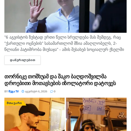
"6 აგვისტოს ზუსტად ერთი წელი სრულდება მას შემდეგ, რაც
"ქართული ოცნების" სასამართლომ მზია ამაღლობელს, 2-
წლიანი პატიმრობა მიუსაჯა" - ამის შესახებ სოციალურ ქსელში
"მედიის ადვოკატირების კოალიცია" წერს და დაკავებულ
ᲓᲐᲬᲕᲠᲘᲚᲔᲑᲘᲗ
DETAILS
ჟურნალისტს სოლიდარობას უცხადებს. ორგანიზაცია...
თორნიკე თოშხუამ და შაკო ბაღდოშვილმა
დროებითი მოთავსების იზოლატორი დატოვეს
BY
ᲛᲔᲒᲐ TV
ᲐᲒᲕᲘᲡᲢᲝ 6, 2026
0
ᲛᲗᲐᲕᲐᲠᲘ