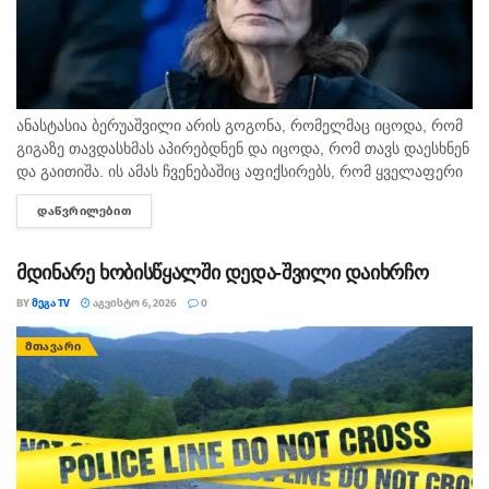
ანასტასია ბერუაშვილი არის გოგონა, რომელმაც იცოდა, რომ
გიგაზე თავდასხმას აპირებდნენ და იცოდა, რომ თავს დაესხნენ
და გაითიშა. ის ამას ჩვენებაშიც აფიქსირებს, რომ ყველაფერი
იცოდა, - ამის შესახებ მოკლული მასწავლებლის, გიგა
ᲓᲐᲬᲕᲠᲘᲚᲔᲑᲘᲗ
DETAILS
ავალიანის...
მდინარე ხობისწყალში დედა-შვილი დაიხრჩო
BY
ᲛᲔᲒᲐ TV
ᲐᲒᲕᲘᲡᲢᲝ 6, 2026
0
ᲛᲗᲐᲕᲐᲠᲘ