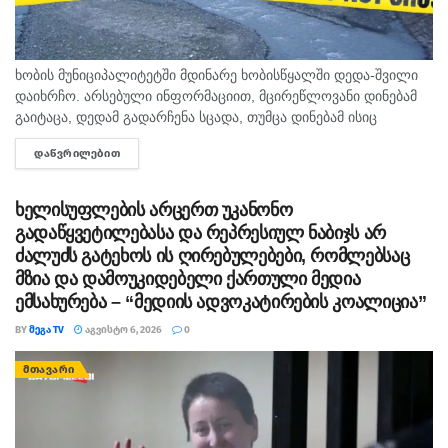
ხობის მუნიციპალიტეტში მდინარე ხობისწყალში დედა-შვილი
დაიხრჩო. არსებული ინფორმაციით, მცირეწლოვანი დინებამ
გაიტაცა, დედამ გადარჩენა სცადა, თუმცა დინებამ ისიც
გაიტაცა. ბავშვის ცხედარი ადგილობრივმა იპოვა და
ᲓᲐᲬᲕᲠᲘᲚᲔᲑᲘᲗ
DETAILS
მდინარიდან ამოასვენა. დედის სამძებრო-სამაშველო
სამუშაოები ამ დრომდე მიმდინარეობს....
ხელისუფლების არცერთ უკანონო
გადაწყვეტილებასა და რეპრესიულ ნაბიჯს არ
ძალუძს გატეხოს ის ღირებულებები, რომლებსაც
მზია და დამოუკიდებელი ქართული მედია
ემსახურება – “მედიის ადვოკატირების კოალიცია”
BY
ᲛᲔᲒᲐ TV
ᲐᲒᲕᲘᲡᲢᲝ 6, 2026
0
ᲛᲗᲐᲕᲐᲠᲘ