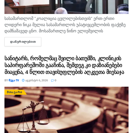
სასამართლომ “კოალიცია ცვლილებისთვის“ ერთ-ერთი
ლიდერი ნიკა მელია სასამართლოს უპატივცემლობის ფაქტზე
დამნაშავედ ცნო. მოსამართლე ნინო ელიეშვილის
გადაწყვეტილებით, ნიკა მელიას 1 წლით და 6 თვით
ᲓᲐᲬᲕᲠᲘᲚᲔᲑᲘᲗ
DETAILS
თავისუფლების აღკვეთა მიესაჯა, თუმცა აღნიშნულმა
სასჯელმა ნიკა მელიასთვის გამოტანილი წინა განაჩენი...
სანიტარს, რომელმაც შვილი ბათუმში, კლინიკის
საპირფარეშოში გააჩინა, შემდეგ კი დაზიანებები
მიაყენა, 4 წლით თავისუფლების აღკვეთა მიესაჯა
BY
ᲛᲔᲒᲐ TV
ᲐᲒᲕᲘᲡᲢᲝ 6, 2026
0
ᲛᲗᲐᲕᲐᲠᲘ