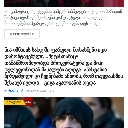
არ გამოვრიცხავ, ქვეყნის სამჯერ ჩაბნელება რუსეთის მხრიდან
შანტაჟი იყოს და შეიძლება კონკრეტული პოლიტიკური
მოთხოვნების შესრულებას უკავშირდებოდეს, რაც
ხელისუფლებისთვის ძნელად ასახსნელია საზოგადოებისთვის.
ᲓᲐᲬᲕᲠᲘᲚᲔᲑᲘᲗ
DETAILS
ვფიქრობ, ეს მოთხოვნები უფრო ოკუპირებულ რეგიონებს უნდა
ეხებოდეს, -...
ნია იმნაძის სახლში ფარული მოსასმენი იყო
დამონტაჟებული, „მეტასთანაც“
თანამშრომლობდა პროკურატურა და მისი
ტელეფონიდან მასალები აღდგა, ანასტასია
ბერუაშვილი კი ჩვენებაში ამბობს, რომ თავდასხმის
შესახებ იცოდა – გიგა ავალიანის დედა
BY
ᲛᲔᲒᲐ TV
ᲐᲒᲕᲘᲡᲢᲝ 6, 2026
0
ᲛᲗᲐᲕᲐᲠᲘ