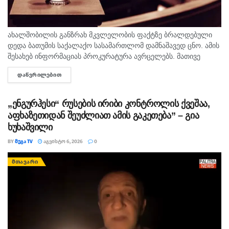
ახალშობილის განზრახ მკვლელობის ფაქტზე ბრალდებული
დედა ბათუმის საქალაქო სასამართლომ დამნაშავედ ცნო. ამის
შესახებ ინფორმაციას პროკურატურა ავრცელებს. მათივე
ინფორმაციით, საქმე ეხება, 22 თებერვალს, ბათუმის ერთ-
ᲓᲐᲬᲕᲠᲘᲚᲔᲑᲘᲗ
DETAILS
ერთი კლინიკაში მომხდარ ფაქტს, რა დროსაც კლინიკის ერთ-
ერთმა...
„ენგურჰესი“ რუსების ირიბი კონტროლის ქვეშაა,
აფხაზეთიდან შეუძლიათ ამის გაკეთება” – გია
ხუხაშვილი
BY
ᲛᲔᲒᲐ TV
ᲐᲒᲕᲘᲡᲢᲝ 6, 2026
0
ᲛᲗᲐᲕᲐᲠᲘ