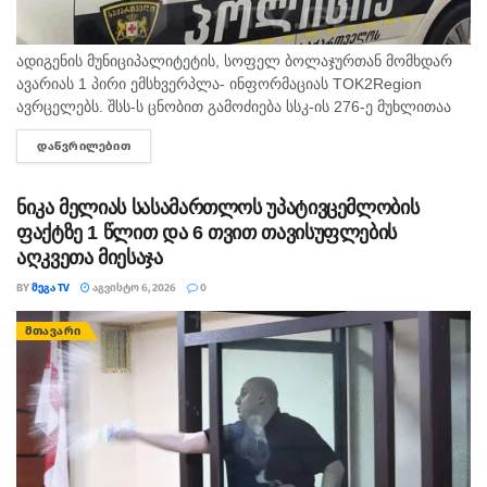
ადიგენის მუნიციპალიტეტის, სოფელ ბოლაჯურთან მომხდარ
ავარიას 1 პირი ემსხვერპლა- ინფორმაციას TOK2Region
ავრცელებს. შსს-ს ცნობით გამოძიება სსკ-ის 276-ე მუხლითაა
დაწყებული, რაც ტრანსპორტის მოძრაობის უსაფრთხოების ან
ᲓᲐᲬᲕᲠᲘᲚᲔᲑᲘᲗ
DETAILS
ექსპლუატაციის წესის დარღვევას გულისხმობს.
ნიკა მელიას სასამართლოს უპატივცემლობის
ფაქტზე 1 წლით და 6 თვით თავისუფლების
აღკვეთა მიესაჯა
BY
ᲛᲔᲒᲐ TV
ᲐᲒᲕᲘᲡᲢᲝ 6, 2026
0
ᲛᲗᲐᲕᲐᲠᲘ