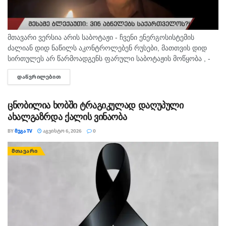
მთავარი ვერსია არის საბოტაჟი - ჩვენი ენერგოსისტემის
ძალიან დიდ ნაწილს აკონტროლებენ რუსები, მათთვის დიდ
სირთულეს არ წარმოადგენს ფარული საბოტაჟის მოწყობა , -
ამის შესახებ ანალიტიკოსმა გია ხუხაშვილმა „პალიტრანიუსის“
ᲓᲐᲬᲕᲠᲘᲚᲔᲑᲘᲗ
DETAILS
გადაცემაში „360...
ცნობილია ხობში ტრაგიკულად დაღუპული
ახალგაზრდა ქალის ვინაობა
BY
ᲛᲔᲒᲐ TV
ᲐᲒᲕᲘᲡᲢᲝ 6, 2026
0
ᲛᲗᲐᲕᲐᲠᲘ