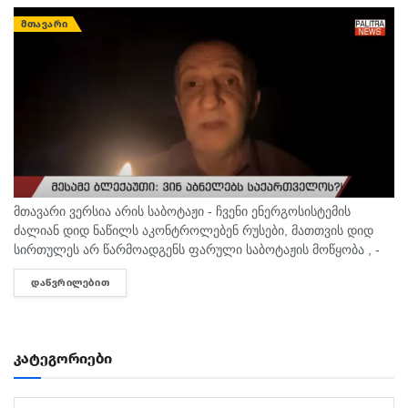
ᲛᲗᲐᲕᲐᲠᲘ
მთავარი ვერსია არის საბოტაჟი - ჩვენი ენერგოსისტემის
ძალიან დიდ ნაწილს აკონტროლებენ რუსები, მათთვის დიდ
სირთულეს არ წარმოადგენს ფარული საბოტაჟის მოწყობა , -
ამის შესახებ ანალიტიკოსმა გია ხუხაშვილმა „პალიტრანიუსის“
ᲓᲐᲬᲕᲠᲘᲚᲔᲑᲘᲗ
DETAILS
გადაცემაში „360...
კატეგორიები
კატეგორიები