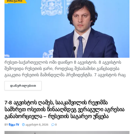
ᲛᲗᲐᲕᲐᲠᲘ
რუსეთ-საქართველოს ომი დაიწყო 8 აგვისტოს. 8 აგვისტოს
შემოვიდა რუსეთის ჯარი, როდესაც შესაბამისი განცხადება
გააკეთა რუსეთის მაშინდელმა პრეზიდენტმა. 7 აგვისტოს რაც
მოხდა, ეს იყო ის, რომ სააკაშვილის რეჟიმმა დაბომბა
ᲓᲐᲬᲕᲠᲘᲚᲔᲑᲘᲗ
DETAILS
ცხინვალი, - ამის...
7-8 აგვისტოს ღამეს, სააკაშვილის რეჟიმმა
სამხრეთ ოსეთის წინააღმდეგ ვერაგული აგრესია
განახორციელა – რუსეთის საგარეო უწყება
BY
ᲛᲔᲒᲐ TV
ᲐᲒᲕᲘᲡᲢᲝ 8, 2026
0