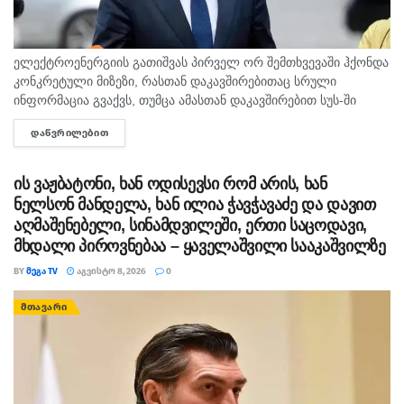
ასე არაფერი გამოვა.
პ.ს. უტვინოებისთვის განვმარტავ – სააკაშვილის
ელექტროენერგიის გათიშვას პირველ ორ შემთხვევაში ჰქონდა
ნაცვლად ჩასვით შევარდნაძე, გამსახურდია,
კონკრეტული მიზეზი, რასთან დაკავშირებითაც სრული
ინფორმაცია გვაქვს, თუმცა ამასთან დაკავშირებით სუს-ში
მარგველაშვილი, ზურაბიშვილი და ტექსტი ისე
წარიმართება გამოძიება და ინფორმაციას მოგვიანებით
წაიკითხეთ. მოცემულობა იგივე დარჩება .”-წერს
ᲓᲐᲬᲕᲠᲘᲚᲔᲑᲘᲗ
DETAILS
დეტალურად წარვუდგენთ საზოგადოებას, იმიტომ, რომ
სოციალურ ქსელში ჟურნალისტი ნენე დალაქიშვილი
რაღაცებს სჭირდება დამატებით...
ის ვაჟბატონი, ხან ოდისევსი რომ არის, ხან
თეგები:
აგვისტოს ომი
ანწუხელიძე
მეგა ტვ
ნელსონ მანდელა, ხან ილია ჭავჭავაძე და დავით
მონობა
რუსეთი ოკუპანტია
შინდისის გმირები
აღმაშენებელი, სინამდვილეში, ერთი საცოდავი,
ჰააგის სასამართლო
მხდალი პიროვნებაა – ყაველაშვილი სააკაშვილზე
BY
ᲛᲔᲒᲐ TV
ᲐᲒᲕᲘᲡᲢᲝ 8, 2026
0
ᲛᲗᲐᲕᲐᲠᲘ