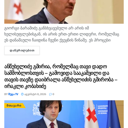
გიორგი ბარამიძე განსხვავებული არ არის იმ
ხელისუფლებისგან, ის არის ერთ-ერთი ლიდერი, რომელმაც
ეს დანაშაული ჩაიდინა ჩვენი ქვეყნის წინაშე. ეს პროცესი
ძალიან მარტივად არის ყველასთვის გასაშიფრი, თუ რას
ᲓᲐᲬᲕᲠᲘᲚᲔᲑᲘᲗ
DETAILS
ემსახურებოდა მათი ქმედებები. დღესაც...
ანწუხელიძე გმირია, რომელმაც თავი დადო
სამშობლოსთვის – გამოვიდა სააკაშვილი და
თავის თავზე დაიბრალა ანწუხელიძის გმირობა –
ირაკლი კობახიძე
BY
ᲛᲔᲒᲐ TV
ᲐᲒᲕᲘᲡᲢᲝ 8, 2026
0
ᲛᲗᲐᲕᲐᲠᲘ