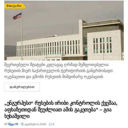
ᲛᲗᲐᲕᲐᲠᲘ
შეერთებული შტატები კვლავაც ღრმად შეშფოთებულია
რუსეთის მიერ საქართველოს ტერიტორიის განგრძობადი
ოკუპაციით და გმობს რუსეთის მიმდინარე ოკუპაციის
პირობებში მომხდარ მკვლელობებს, გატაცებებსა და სხვა
ᲓᲐᲬᲕᲠᲘᲚᲔᲑᲘᲗ
DETAILS
სახის ძალადობა, - ამ განცხადებით აშშ-ს საელჩო
საქართველოში 2008...
„ენგურჰესი“ რუსების ირიბი კონტროლის ქვეშაა,
აფხაზეთიდან შეუძლიათ ამის გაკეთება” – გია
ხუხაშვილი
BY
ᲛᲔᲒᲐ TV
ᲐᲒᲕᲘᲡᲢᲝ 6, 2026
0