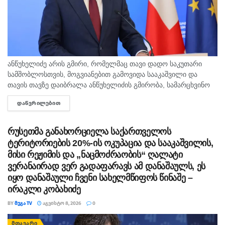
ანწუხელიძე არის გმირი, რომელმაც თავი დადო საკუთარი
სამშობლოსთვის, მოგვიანებით გამოვიდა სააკაშვილი და
თავის თავზე დაიბრალა ანწუხელიძის გმირობა, სამარცხვინო
სიტყვები თქვა, თითქოს, სააკაშვილისთვის შეგინებას თუ
ᲓᲐᲬᲕᲠᲘᲚᲔᲑᲘᲗ
DETAILS
რაღაც ამგვარს სთხოვდნენ მას, - ამის შესახებ...
რუსეთმა განახორციელა საქართველოს
ტერიტორიების 20%-ის ოკუპაცია და სააკაშვილის,
მისი რეჟიმის და „ნაცმოძრაობის“ ღალატი
ვერანაირად ვერ გადაფარავს ამ დანაშაულს, ეს
იყო დანაშაული ჩვენი სახელმწიფოს წინაშე –
ირაკლი კობახიძე
BY
ᲛᲔᲒᲐ TV
ᲐᲒᲕᲘᲡᲢᲝ 8, 2026
0
ᲛᲗᲐᲕᲐᲠᲘ