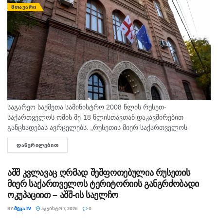
ᲛᲗᲐᲕᲐᲠᲘ
საგარეო საქმეთა სამინისტრო 2008 წლის რუსეთ-
საქართველოს ომის მე-18 წლისთავთან დაკავშირებით
განცხადებას ავრცელებს. „რუსეთის მიერ საქართველოს
წინააღმდეგ განხორციელებული სრულმასშტაბიანი სამხედრო
ᲓᲐᲬᲕᲠᲘᲚᲔᲑᲘᲗ
DETAILS
აგრესიიდან 18 წელი გავიდა. 2008 წლის აგვისტოში რუსეთმა,
საერთაშორისო სამართლის ფუნდამენტური...
აშშ კვლავაც ღრმად შეშფოთებულია რუსეთის
მიერ საქართველოს ტერიტორიის განგრძობადი
ოკუპაციით – აშშ-ის საელჩო
BY
ᲛᲔᲒᲐ TV
ᲐᲒᲕᲘᲡᲢᲝ 7, 2026
0