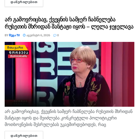
ᲓᲐᲬᲕᲠᲘᲚᲔᲑᲘᲗ
DETAILS
ამო­ას­ვე­ნა. დე­დის სამ­ძებ­რო-სა­მაშ­ვე­ლო სა­მუ­შა­ო­ე­ბი ამ დრომ­
დე...
არ გამოვრიცხავ, ქვეყნის სამჯერ ჩაბნელება
რუსეთის მხრიდან შანტაჟი იყოს – ლელა ჯეჯელავა
BY
ᲛᲔᲒᲐ TV
ᲐᲒᲕᲘᲡᲢᲝ 6, 2026
0
ᲛᲗᲐᲕᲐᲠᲘ
არ გამოვრიცხავ, ქვეყნის სამჯერ ჩაბნელება რუსეთის მხრიდან
შანტაჟი იყოს და შეიძლება კონკრეტული პოლიტიკური
მოთხოვნების შესრულებას უკავშირდებოდეს, რაც
ხელისუფლებისთვის ძნელად ასახსნელია საზოგადოებისთვის.
ᲓᲐᲬᲕᲠᲘᲚᲔᲑᲘᲗ
DETAILS
ვფიქრობ, ეს მოთხოვნები უფრო ოკუპირებულ რეგიონებს უნდა