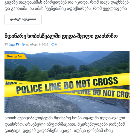
გიგაზე თავდასხმას აპირებდნენ და იცოდა, რომ თავს დაესხნენ
და გაითიშა. ის ამას ჩვენებაშიც აფიქსირებს, რომ ყველაფერი
იცოდა, - ამის შესახებ მოკლული მასწავლებლის, გიგა
ᲓᲐᲬᲕᲠᲘᲚᲔᲑᲘᲗ
DETAILS
ავალიანის...
მდინარე ხობისწყალში დედა-შვილი დაიხრჩო
BY
ᲛᲔᲒᲐ TV
ᲐᲒᲕᲘᲡᲢᲝ 6, 2026
0
ᲛᲗᲐᲕᲐᲠᲘ
ხობის მუნიციპალიტეტში მდინარე ხობისწყალში დედა-შვილი
დაიხრჩო. არსებული ინფორმაციით, მცირეწლოვანი დინებამ
გაიტაცა, დედამ გადარჩენა სცადა, თუმცა დინებამ ისიც