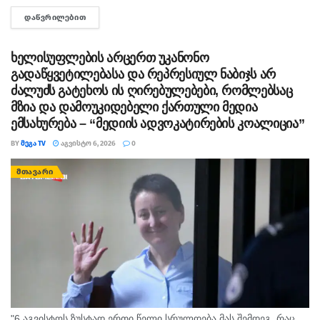
გაიტაცა. ბავშვის ცხედარი ადგილობრივმა იპოვა და
ᲓᲐᲬᲕᲠᲘᲚᲔᲑᲘᲗ
DETAILS
მდინარიდან ამოასვენა. დედის სამძებრო-სამაშველო
სამუშაოები ამ დრომდე მიმდინარეობს....
ხელისუფლების არცერთ უკანონო
გადაწყვეტილებასა და რეპრესიულ ნაბიჯს არ
ძალუძს გატეხოს ის ღირებულებები, რომლებსაც
მზია და დამოუკიდებელი ქართული მედია
ემსახურება – “მედიის ადვოკატირების კოალიცია”
BY
ᲛᲔᲒᲐ TV
ᲐᲒᲕᲘᲡᲢᲝ 6, 2026
0
ᲛᲗᲐᲕᲐᲠᲘ
"6 აგვისტოს ზუსტად ერთი წელი სრულდება მას შემდეგ, რაც