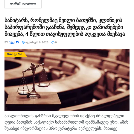
ᲓᲐᲬᲕᲠᲘᲚᲔᲑᲘᲗ
DETAILS
თავისუფლების აღკვეთა მიესაჯა, თუმცა აღნიშნულმა
სასჯელმა ნიკა მელიასთვის გამოტანილი წინა განაჩენი...
სანიტარს, რომელმაც შვილი ბათუმში, კლინიკის
საპირფარეშოში გააჩინა, შემდეგ კი დაზიანებები
მიაყენა, 4 წლით თავისუფლების აღკვეთა მიესაჯა
BY
ᲛᲔᲒᲐ TV
ᲐᲒᲕᲘᲡᲢᲝ 6, 2026
0
ᲛᲗᲐᲕᲐᲠᲘ
ახალშობილის განზრახ მკვლელობის ფაქტზე ბრალდებული
დედა ბათუმის საქალაქო სასამართლომ დამნაშავედ ცნო. ამის
შესახებ ინფორმაციას პროკურატურა ავრცელებს. მათივე