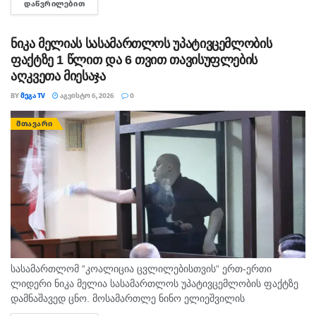
ᲓᲐᲬᲕᲠᲘᲚᲔᲑᲘᲗ
DETAILS
ექსპლუატაციის წესის დარღვევას გულისხმობს.
ნიკა მელიას სასამართლოს უპატივცემლობის
ფაქტზე 1 წლით და 6 თვით თავისუფლების
აღკვეთა მიესაჯა
BY
ᲛᲔᲒᲐ TV
ᲐᲒᲕᲘᲡᲢᲝ 6, 2026
0
ᲛᲗᲐᲕᲐᲠᲘ
სასამართლომ “კოალიცია ცვლილებისთვის“ ერთ-ერთი
ლიდერი ნიკა მელია სასამართლოს უპატივცემლობის ფაქტზე
დამნაშავედ ცნო. მოსამართლე ნინო ელიეშვილის
გადაწყვეტილებით, ნიკა მელიას 1 წლით და 6 თვით