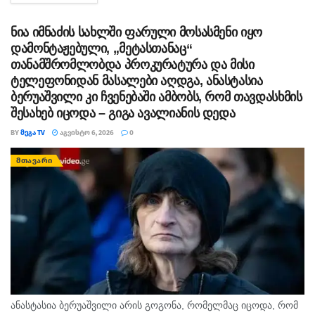
ეხებოდეს, -...
ნია იმნაძის სახლში ფარული მოსასმენი იყო
დამონტაჟებული, „მეტასთანაც“
თანამშრომლობდა პროკურატურა და მისი
ტელეფონიდან მასალები აღდგა, ანასტასია
ბერუაშვილი კი ჩვენებაში ამბობს, რომ თავდასხმის
შესახებ იცოდა – გიგა ავალიანის დედა
BY
ᲛᲔᲒᲐ TV
ᲐᲒᲕᲘᲡᲢᲝ 6, 2026
0
ᲛᲗᲐᲕᲐᲠᲘ
ანასტასია ბერუაშვილი არის გოგონა, რომელმაც იცოდა, რომ