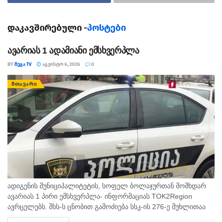
ადგილობრივი ხელისუფლების ცნობით, მეწყრის
ჩამოწოლის ადგილის მიმდებარე რაიონში
დაკავშირებული -
პოსტები
მდგომარეობა არასტაბილური რჩება, არსებობს
ავარიას 1 ადამიანი ემსხვერპლა
მეწყრის განმეორების საფრთხე, ამიტომ საგანგებო
სამსახურები მზადყოფნაში არიან.
BY
ᲛᲔᲒᲐ TV
ᲐᲒᲕᲘᲡᲢᲝ 6, 2026
0
მეწყერი ალასკის ქალაქში ძლიერ წვიმას მოჰყვა.
ᲛᲗᲐᲕᲐᲠᲘ
ადიგენის მუნიციპალიტეტის, სოფელ ბოლაჯურთან მომხდარ
ავარიას 1 პირი ემსხვერპლა- ინფორმაციას TOK2Region
ავრცელებს. შსს-ს ცნობით გამოძიება სსკ-ის 276-ე მუხლითაა
დაწყებული, რაც ტრანსპორტის მოძრაობის უსაფრთხოების ან