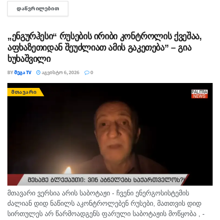
ინფორმაციით, საქმე ეხება, 22 თებერვალს, ბათუმის ერთ-
ᲓᲐᲬᲕᲠᲘᲚᲔᲑᲘᲗ
DETAILS
ერთი კლინიკაში მომხდარ ფაქტს, რა დროსაც კლინიკის ერთ-
ერთმა...
„ენგურჰესი“ რუსების ირიბი კონტროლის ქვეშაა,
აფხაზეთიდან შეუძლიათ ამის გაკეთება” – გია
ხუხაშვილი
BY
ᲛᲔᲒᲐ TV
ᲐᲒᲕᲘᲡᲢᲝ 6, 2026
0
ᲛᲗᲐᲕᲐᲠᲘ
მთავარი ვერსია არის საბოტაჟი - ჩვენი ენერგოსისტემის
ძალიან დიდ ნაწილს აკონტროლებენ რუსები, მათთვის დიდ
სირთულეს არ წარმოადგენს ფარული საბოტაჟის მოწყობა , -