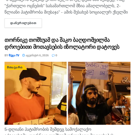
"ქართული ოცნების" სასამართლომ მზია ამაღლობელს, 2-
წლიანი პატიმრობა მიუსაჯა" - ამის შესახებ სოციალურ ქსელში
"მედიის ადვოკატირების კოალიცია" წერს და დაკავებულ
ᲓᲐᲬᲕᲠᲘᲚᲔᲑᲘᲗ
DETAILS
ჟურნალისტს სოლიდარობას უცხადებს. ორგანიზაცია...
თორნიკე თოშხუამ და შაკო ბაღდოშვილმა
დროებითი მოთავსების იზოლატორი დატოვეს
BY
ᲛᲔᲒᲐ TV
ᲐᲒᲕᲘᲡᲢᲝ 6, 2026
0
ᲛᲗᲐᲕᲐᲠᲘ
5-დღიანი პატიმრობის შემდეგ სამოქალაქო