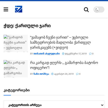
ჭდე:
ქართული ჯარი
“ვამაყობ ჩვენი ჯარით” – უცხოელი
სამხედროების მადლობა ქართველ
ჯარისკაცებს (+ვიდეო)
BY
ᲗᲘᲜᲐᲗᲘᲜ ᲐᲮᲕᲚᲔᲓᲘᲐᲜᲘ
ᲓᲔᲙᲔᲛᲑᲔᲠᲘ 17, 2019
0
რა კარგად ჟღერს-,, გამარჯობა ბატონო
ოფიცერო”!
BY
ᲜᲐᲜᲘ ᲗᲝᲨᲮᲣᲐ
ᲐᲒᲕᲘᲡᲢᲝ 20, 2019
0
კატეგორიები
კატეგორიები