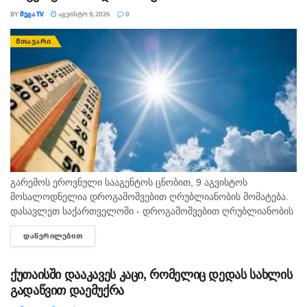
BY
ᲛᲔᲒᲐ TV
ᲐᲒᲕᲘᲡᲢᲝ 9, 2026
0
ᲛᲗᲐᲕᲐᲠᲘ
გარემოს ეროვნული სააგენტოს ცნობით, 9 აგვისტოს
მოსალოდნელია დროგამოშვებით ღრუბლიანობის მომატება.
დასავლეთ საქართველოში - დროგამოშვებით ღრუბლიანობის
მომატება. უმეტეს რაიონში ხანმოკლე წვიმა და ელჭექი, ზოგან
ᲓᲐᲬᲕᲠᲘᲚᲔᲑᲘᲗ
DETAILS
ძლიერი. დასავლეთის ქარი 10-15 მ/წმ, ელჭექის დროს
შესაძლებელია ქარის...
ქუთაისში დააკავეს კაცი, რომელიც დედას სახლის
გადაწვით დაემუქრა