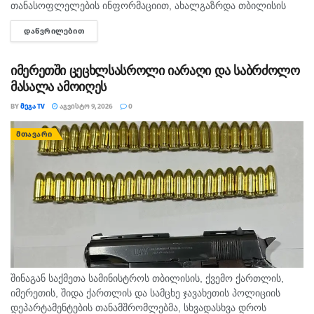
თანასოფლელების ინფორმაციით, ახალგაზრდა თბილისის
ზღვაზე თანატოლებთან ერთად საცურაოდ იმყოფებოდა. შსს
ᲓᲐᲬᲕᲠᲘᲚᲔᲑᲘᲗ
DETAILS
ცნობით, გამოძიება 115-ე მუხლით დაიწყო.
იმერეთში ცეცხლსასროლი იარაღი და საბრძოლო
მასალა ამოიღეს
BY
ᲛᲔᲒᲐ TV
ᲐᲒᲕᲘᲡᲢᲝ 9, 2026
0
ᲛᲗᲐᲕᲐᲠᲘ
შინაგან საქმეთა სამინისტროს თბილისის, ქვემო ქართლის,
იმერეთის, შიდა ქართლის და სამცხე ჯავახეთის პოლიციის
დეპარტამენტების თანამშრომლებმა, სხვადასხვა დროს