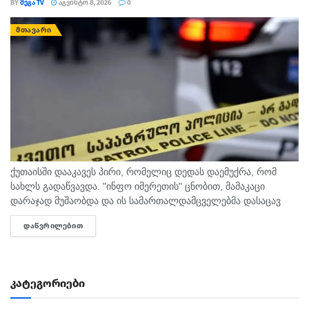
BY
ᲛᲔᲒᲐ TV
ᲐᲒᲕᲘᲡᲢᲝ 8, 2026
0
ᲛᲗᲐᲕᲐᲠᲘ
ქუთაისში დააკავეს პირი, რომელიც დედას დაემუქრა, რომ
სახლს გადაწვავდა. "ინფო იმერეთის" ცნობით, მამაკაცი
დარაჯად მუშაობდა და ის სამართალდამცველებმა დასაცავ
ობიექტზე აიყვანეს. შსს-ს ინფორმაციით, დაკავებულს
ᲓᲐᲬᲕᲠᲘᲚᲔᲑᲘᲗ
DETAILS
სისხლის სამართლის კოდექსის 11 პრიმა...
კატეგორიები