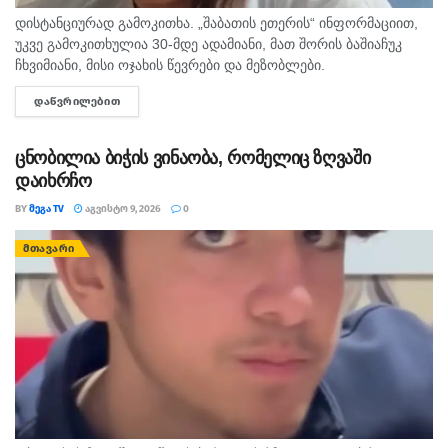
დისტანციურად გამოკითხა. „შაბათის ეთერის“ ინფორმაციით,
უკვე გამოკითხულია 30-მდე ადამიანი, მათ შორის ბაშიაჩუკ
ჩხვიმიანი, მისი ოჯახის წევრები და მეზობლები.
გამომძიებლებმა დაათვალიერეს ის სახლებიც, სადაც,
ᲓᲐᲬᲕᲠᲘᲚᲔᲑᲘᲗ
DETAILS
სავარაუდოდ, დანაშაული ხდებოდა. ნატა ვიბლიანის მიერ
დასახელებული...
ცნობილია ბიჭის ვინაობა, რომელიც ზღვაში
დაიხრჩო
BY
ᲛᲔᲒᲐ TV
ᲐᲒᲕᲘᲡᲢᲝ 9, 2026
0
ᲛᲗᲐᲕᲐᲠᲘ