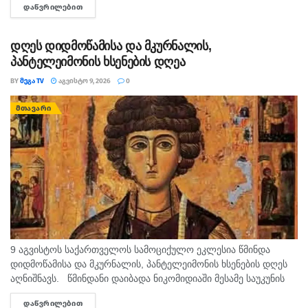
ᲓᲐᲬᲕᲠᲘᲚᲔᲑᲘᲗ
DETAILS
დანაშაულისთვის ნასამართლევი პირი დააკავეს. ინფორმაციას
შსს ავრცელებს. უწყების ცნობით, გამოძიებით დადგინდა,
რომ...
დღეს დიდმოწამისა და მკურნალის,
პანტელეიმონის ხსენების დღეა
BY
ᲛᲔᲒᲐ TV
ᲐᲒᲕᲘᲡᲢᲝ 9, 2026
0
ᲛᲗᲐᲕᲐᲠᲘ
9 აგვისტოს საქართველოს სამოციქულო ეკლესია წმინდა
დიდმოწამისა და მკურნალის, პანტელეიმონის ხსენების დღეს
აღნიშნავს. წმინდანი დაიბადა ნიკომიდიაში მესამე საუკუნის
მეორე ნახევარში. არ არსებობს ტაძარი, რომელშიც არ იყოს
ᲓᲐᲬᲕᲠᲘᲚᲔᲑᲘᲗ
DETAILS
დაბრძანებული ნიკომიდიელი მკურნალის,...