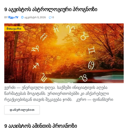
დეპარტამენტის...
9 აგვისტოს ასტროლოგიური პროგნოზი
BY
ᲛᲔᲒᲐ TV
ᲐᲒᲕᲘᲡᲢᲝ 9, 2026
0
ᲛᲗᲐᲕᲐᲠᲘ
ვერძი — ენერგიული დღეა. საქმეში ინიციატივის აღება
წარმატებას მოგიტანს. ურთიერთობებში კი აჩქარებული
რეაქციებისგან თავის შეკავება ჯობს. კურო — ფინანსური
საკითხების მოსაგვარებლად კარგი დღეა. შეიძლება
ᲓᲐᲬᲕᲠᲘᲚᲔᲑᲘᲗ
DETAILS
საინტერესო შესაძლებლობა გამოჩნდეს. პირად ცხოვრებაში...
9 აგვისტოს ამინდის პროგნოზი