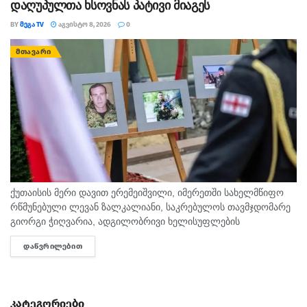
დაღუპულთა ხსოვნას პატივი მიაგეს
BY
ᲛᲔᲒᲐ TV
ᲐᲒᲕᲘᲡᲢᲝ 8, 2026
0
ᲛᲗᲐᲕᲐᲠᲘ
ქუთაისის მერი დავით ერემეიშვილი, იმერეთში სახელმწიფო
რწმუნებული ლევან ზალკალიანი, საკრებულოს თავმჯდომარე
გიორგი ჭიღვარია, ადგილობრივი ხელისუფლების
წარმომადგენლები, ჩოხოსნები, კადეტები, გმირულად
ᲓᲐᲬᲕᲠᲘᲚᲔᲑᲘᲗ
DETAILS
დაღუპული ქუთაისელი მეომრების ოჯახის წევრებთან ერთად,
აგვისტოს ომში დაღუპულთა მემორიალთან მივიდნენ...
კატეგორიები