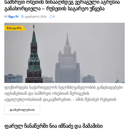
სამხრეთ ოსეთის წინააღმდეგ ვერაგული აგრესია
განახორციელა – რუსეთის საგარეო უწყება
BY
ᲛᲔᲒᲐ TV
ᲐᲒᲕᲘᲡᲢᲝ 8, 2026
0
ᲛᲗᲐᲕᲐᲠᲘ
ფიქსირდება საქართველოს ხელმძღვანელობის განცხადებები
აფხაზებთან და სამხრეთ ოსებთან შერიგების
აუცილებლობასთან დაკავშირებით, - ამის შესახებ რუსეთის
საგარეო საქმეთა სამინისტროს განცხადებაშია ნათქვამი,
ᲓᲐᲬᲕᲠᲘᲚᲔᲑᲘᲗ
DETAILS
რომელსაც უწყება 2008 წლის აგვისტოს ომთან დაკავშირებით
ავრცელებს. „დღეს, სამხრეთ კავკასიაში...
ფარულ ჩანაწერში ნია იმნაძე და მამამისი