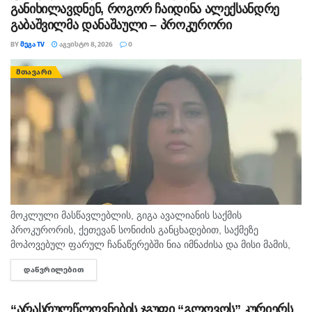
განიხილავდნენ, როგორ ჩაიდინა ალექსანდრე
გაბაშვილმა დანაშაული – პროკურორი
BY
ᲛᲔᲒᲐ TV
ᲐᲒᲕᲘᲡᲢᲝ 8, 2026
0
ᲛᲗᲐᲕᲐᲠᲘ
მოკლული მასწავლებლის, გიგა ავალიანის საქმის
პროკურორის, ქეთევან სონიძის განცხადებით, საქმეზე
მოპოვებულ ფარულ ჩანაწერებში ნია იმნაძისა და მისი მამის,
ვალერ იმნაძის, საუბარია ასახული, სადაც ისინი ალექსანდრე
ᲓᲐᲬᲕᲠᲘᲚᲔᲑᲘᲗ
DETAILS
გაბაშვილის მიერ ჩადენილ დანაშაულს განიხილავენ.
სონიძის...
“არასრულწლოვნების ჯგუფი “გლოვოს” კურიერს