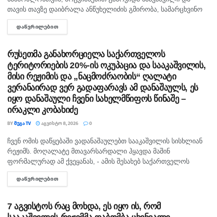
თავის თავზე დაიბრალა ანწუხელიძის გმირობა, სამარცხვინო
სიტყვები თქვა, თითქოს, სააკაშვილისთვის შეგინებას თუ
მშვილდოსანი
ᲓᲐᲬᲕᲠᲘᲚᲔᲑᲘᲗ
DETAILS
რაღაც ამგვარს სთხოვდნენ მას, - ამის შესახებ...
ოპტიმიზმი და კარგი განწყობა მთელი დღის
განმავლობაში გაგყვებათ. მოგზაურობასთან,
რუსეთმა განახორციელა საქართველოს
ტერიტორიების 20%-ის ოკუპაცია და სააკაშვილის,
სწავლასთან ან ახალი გამოცდილების მიღებასთან
მისი რეჟიმის და „ნაცმოძრაობის“ ღალატი
დაკავშირებული გეგმები წარმატებით განვითარდება.
ვერანაირად ვერ გადაფარავს ამ დანაშაულს, ეს
იყო დანაშაული ჩვენი სახელმწიფოს წინაშე –
ირაკლი კობახიძე
თხის რქა
BY
ᲛᲔᲒᲐ TV
ᲐᲒᲕᲘᲡᲢᲝ 8, 2026
0
პრაქტიკული მიდგომა დღეს საუკეთესო შედეგს
ჩვენ ომის დაწყებაში ვადანაშაულებთ სააკაშვილის სისხლიან
ᲛᲗᲐᲕᲐᲠᲘ
რეჟიმს. მოღალატე მთავარსარდალი ჰყავდა მაშინ
მოგიტანთ. ყურადღება მიაქციეთ სამუშაოს და
ფორმალურად ამ ქვეყანას, - ამის შესახებ საქართველოს
დაუსრულებელ საქმეებს. საღამოს ოჯახურ გარემოში
პრემიერ-მინისტრმა ირაკლი კობახიძემ ჟურნალისტებს
სასიამოვნო დრო გელით.
ᲓᲐᲬᲕᲠᲘᲚᲔᲑᲘᲗ
DETAILS
განუცხადა. რაც შეეხება რუსეთს, კობახიძის განცხადებით,
რუსეთმა განახორციელა საქართველოს ტერიტორიების...
7 აგვისტოს რაც მოხდა, ეს იყო ის, რომ