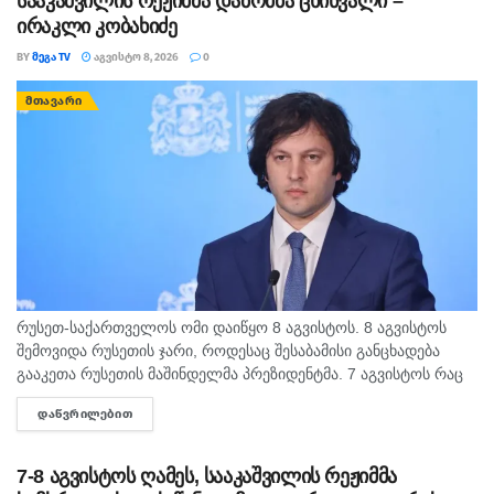
სააკაშვილის რეჟიმმა დაბომბა ცხინვალი –
მერწყული
ირაკლი კობახიძე
შემოქმედებითი იდეები წარმატების მიღწევაში
BY
ᲛᲔᲒᲐ TV
ᲐᲒᲕᲘᲡᲢᲝ 8, 2026
0
დაგეხმარებათ. კარგი დროა ახალი პროექტების
ᲛᲗᲐᲕᲐᲠᲘ
დასაწყებად ან ჰობის განვითარებისთვის.
მოულოდნელი ზარი ან შეტყობინება სასიამოვნო
სიახლეს მოგიტანთ.
თევზებიდღე ემოციურად მშვიდი და ჰარმონიული
იქნება. ინტუიცია სწორ გზას გაჩვენებთ, ხოლო
ახლობლებთან ურთიერთობა კიდევ უფრო
რუსეთ-საქართველოს ომი დაიწყო 8 აგვისტოს. 8 აგვისტოს
გამყარდება. საღამოს დასვენება და ძალების აღდგენა
შემოვიდა რუსეთის ჯარი, როდესაც შესაბამისი განცხადება
არ გადადოთ.
გააკეთა რუსეთის მაშინდელმა პრეზიდენტმა. 7 აგვისტოს რაც
მოხდა, ეს იყო ის, რომ სააკაშვილის რეჟიმმა დაბომბა
ᲓᲐᲬᲕᲠᲘᲚᲔᲑᲘᲗ
DETAILS
ცხინვალი, - ამის...
7-8 აგვისტოს ღამეს, სააკაშვილის რეჟიმმა