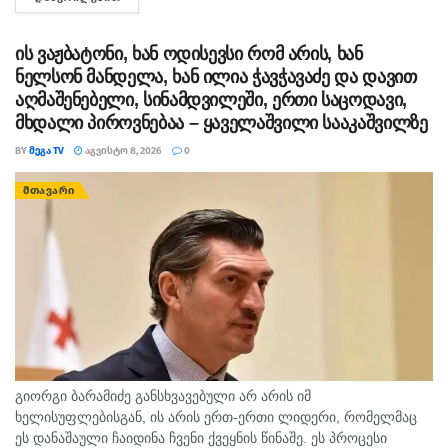
დეტალურად წარვუდგენთ საზოგადოებას, იმიტომ, რომ
მოგცემთ.
რაღაცებს სჭირდება დამატებით...
ის ვაჟბატონი, ხან ოდისევსი რომ არის, ხან
ნელსონ მანდელა, ხან ილია ჭავჭავაძე და დავით
ლომი
აღმაშენებელი, სინამდვილეში, ერთი საცოდავი,
მხდალი პიროვნებაა – ყაველაშვილი სააკაშვილზე
თქვენი ენერგია და თავდაჯერებულობა სხვების
BY
ᲛᲔᲒᲐ TV
ᲐᲒᲕᲘᲡᲢᲝ 8, 2026
0
ყურადღებას მიიპყრობს. კარგი დღეა ახალი
პროექტების დასაწყებად და საკუთარი იდეების
ᲛᲗᲐᲕᲐᲠᲘ
წარმოსაჩენად. ეცადეთ, ზედმეტად არ იჩქაროთ.
ქალწული
დღე დეტალებზე ყურადღების გამახვილებას
მოითხოვს. შესაძლოა მცირე შეცდომამ გეგმები
შეგიცვალოთ, თუმცა სიმშვიდის შენარჩუნებით
გიორგი ბარამიძე განსხვავებული არ არის იმ
ხელისუფლებისგან, ის არის ერთ-ერთი ლიდერი, რომელმაც
ყველაფერს მარტივად მოაგვარებთ. ჯანმრთელობასაც
ეს დანაშაული ჩაიდინა ჩვენი ქვეყნის წინაშე. ეს პროცესი
მეტი ყურადღება მიაქციეთ.