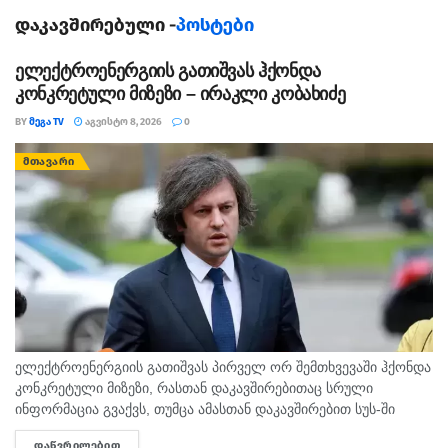
დაკავშირებული -
პოსტები
მიიღოთ.
ელექტროენერგიის გათიშვას ჰქონდა
კონკრეტული მიზეზი – ირაკლი კობახიძე
ტყუპები
BY
ᲛᲔᲒᲐ TV
ᲐᲒᲕᲘᲡᲢᲝ 8, 2026
0
აქტიური და დატვირთული დღე გელით. კომუნიკაცია
ᲛᲗᲐᲕᲐᲠᲘ
წარმატებას მოგიტანთ, ამიტომ შეხვედრები და
მოლაპარაკებები გადადოთ არ ღირს. საღამოს
დასვენებისთვის დრო აუცილებლად გამონახეთ.
კირჩხიბი
ინტუიცია დღეს განსაკუთრებით ძლიერად იმუშავებს.
ელექტროენერგიის გათიშვას პირველ ორ შემთხვევაში ჰქონდა
ენდეთ საკუთარ შეგრძნებებს, განსაკუთრებით
კონკრეტული მიზეზი, რასთან დაკავშირებითაც სრული
ფინანსურ და საქმიან საკითხებში. საყვარელი
ინფორმაცია გვაქვს, თუმცა ამასთან დაკავშირებით სუს-ში
წარიმართება გამოძიება და ინფორმაციას მოგვიანებით
ადამიანის მხარდაჭერა დამატებით მოტივაციას
ᲓᲐᲬᲕᲠᲘᲚᲔᲑᲘᲗ
DETAILS