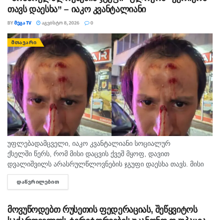
თავს დაესხა” – იაკო კვანტალიანი
BY
ᲛᲔᲒᲐ TV
ᲐᲒᲕᲘᲡᲢᲝ 8, 2026
0
ᲛᲗᲐᲕᲐᲠᲘ
უფლებადამცველი, იაკო კვანტალიანი სოციალურ
ქსელში წერს, რომ მისი დაცვის ქვეშ მყოფ, დავით
დვალიშვილს არასრულწლოვნების ჯგუფი დაესხა თავს. მისი
თქმით, დავით დვალიშვილი მძიმედ არის და საავადმყოფოში
ᲓᲐᲬᲕᲠᲘᲚᲔᲑᲘᲗ
DETAILS
გადაჰყავთ. ამ წუთებში ჩემს დაცვის ქვეშ მყოფს თავს...
მოვუწოდებთ რუსეთის ფედერაციას, შეწყვიტოს