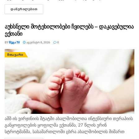
დაშავებულებიც. შსს-ს ინფორმაციით, გამოძიება 276-ე მუხლის
ფსიქიკური ჯანმრთელობის საერთაშორისო დღე
ᲓᲐᲬᲕᲠᲘᲚᲔᲑᲘᲗ
DETAILS
მე-6 ნაწილით მიმდინარეობს.
სუიციდის პრევენციას ეძღვნება.
აუხსნელი მოტეხილობები ჩვილებს – დაკავებულია
თეგები:
თვითმკვლელობა
ნინო ლომჯარია
სუციდი
ექთანი
ფსიქიკური ჯანდაცვა
BY
ᲛᲔᲒᲐ TV
ᲐᲒᲕᲘᲡᲢᲝ 8, 2026
0
ᲛᲗᲐᲕᲐᲠᲘ
აშშ-ის ვირჯინიის შტატში ახალშობილთა ინტენსიური თერაპიის
განყოფილების ყოფილმა ექთანმა, 27 წლის ერინ
სტროტმანმა, სასამართლოში ცხრა ახალშობილის მიმართ
ბავშვზე ძალადობის ბრალდებაზე დანაშაული არ უარყო. საქმე