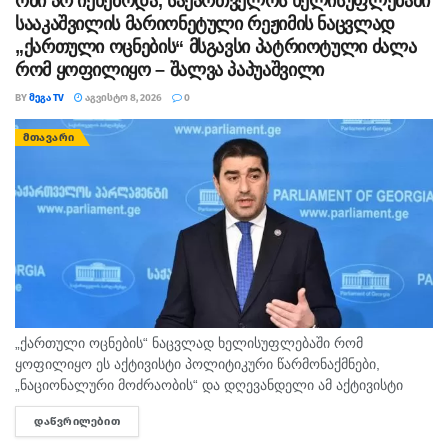
ომი არ იქნებოდა, საქართველოს ხელისუფლებაში
სააკაშვილის მარიონეტული რეჟიმის ნაცვლად
„ქართული ოცნების“ მსგავსი პატრიოტული ძალა
რომ ყოფილიყო – შალვა პაპუაშვილი
BY
ᲛᲔᲒᲐ TV
ᲐᲒᲕᲘᲡᲢᲝ 8, 2026
0
ᲛᲗᲐᲕᲐᲠᲘ
„ქართული ოცნების“ ნაცვლად ხელისუფლებაში რომ
ყოფილიყო ეს აქტივისტი პოლიტიკური წარმონაქმნები,
„ნაციონალური მოძრაობის“ და დღევანდელი ამ აქტივისტი
ჯგუფების სახით, აუცილებლად იქნებოდა ომი და დღეს ჩვენ
ᲓᲐᲬᲕᲠᲘᲚᲔᲑᲘᲗ
DETAILS
ვიქნებოდით უკვე ნაომარი, დანგრეული ქვეყანა,- ამის
შესახებ...