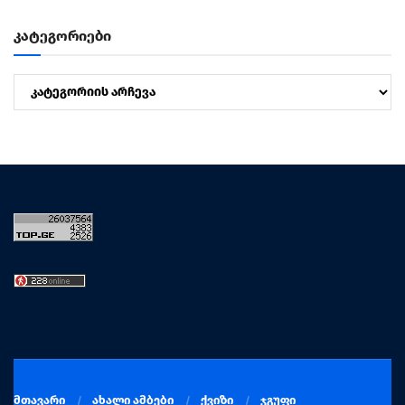
კატეგორიები
კატეგორიები
მთავარი
ახალი ამბები
ქვიზი
ჯგუფი