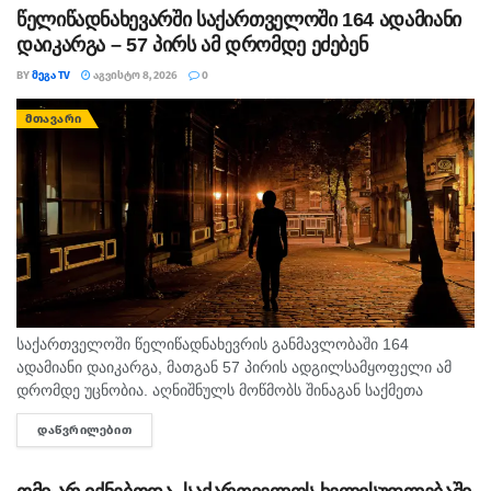
წელიწადნახევარში საქართველოში 164 ადამიანი
დაიკარგა – 57 პირს ამ დრომდე ეძებენ
BY
ᲛᲔᲒᲐ TV
ᲐᲒᲕᲘᲡᲢᲝ 8, 2026
0
ᲛᲗᲐᲕᲐᲠᲘ
საქართველოში წელიწადნახევრის განმავლობაში 164
ადამიანი დაიკარგა, მათგან 57 პირის ადგილსამყოფელი ამ
დრომდე უცნობია. აღნიშნულს მოწმობს შინაგან საქმეთა
სამინისტროს მიერ გამოქვეყნებული 2025 წლისა და 2026
ᲓᲐᲬᲕᲠᲘᲚᲔᲑᲘᲗ
DETAILS
წლის 6 თვის სტატისტიკური მონაცემები. ამასთან,...