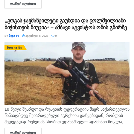
ᲓᲐᲬᲕᲠᲘᲚᲔᲑᲘᲗ
DETAILS
ერთ-ერთ ყველაზე გახმაურებულ სამედიცინო სკანდალად
იქცა,...
„გოგას ჯავშანჟილეტი გაუხდია და ცოლშვილიანი
ბიჭისთვის მიუცია“ – ამბავი აგვისტოს ომის გმირზე
BY
ᲛᲔᲒᲐ TV
ᲐᲒᲕᲘᲡᲢᲝ 8, 2026
0
ᲛᲗᲐᲕᲐᲠᲘ
18 წელი შესრულდა რუსეთის ფედერაციის მიერ საქართველოს
წინააღმდეგ შეიარაღებული აგრესიის დაწყებიდან, რომლის
შედეგადაც რუსეთმა ასობით უდანაშაულო ადამიანი მოკლა,
დაიპყრო აფხაზეთი და ცხინვალის რეგიონი. ამ სტატიაში
ᲓᲐᲬᲕᲠᲘᲚᲔᲑᲘᲗ
DETAILS