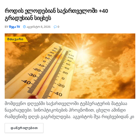
როდის ელოდებიან საქართველოში +40
გრადუსიან სიცხეს
BY
ᲛᲔᲒᲐ TV
ᲐᲒᲕᲘᲡᲢᲝ 8, 2026
0
ᲛᲗᲐᲕᲐᲠᲘ
მომდევნო დღეებში საქართველოში ტემპერატურის მატებაა
ნავარაუდები. სინოპტიკოსების პროგნოზით, ცხელი ამინდი
რამდენიმე დღეს გაგრძელდება. აგვისტოს შუა რიცხვებიდან კი
ტემპერატურა 40 გრადუსს მიაღწევს. "ტემპერატურამ აგვისტოს
ᲓᲐᲬᲕᲠᲘᲚᲔᲑᲘᲗ
DETAILS
თვეში შესაძლოა 35-40 გრადუსს მიაღწიოს, ანუ ამ...