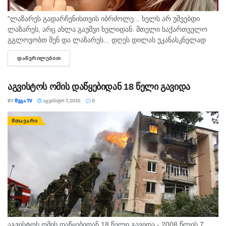
თეგები:
20-21 ივნისი
გავრილოვის ღამე
"ლაზარეს გადარჩენისთვის იბრძოლე... ხელს არ უშვებდი
ლაზარეს, არც ახლა გაუშვი ხელიდან. მთელი საქართველო
გგლოვობთ შენ და ლაზარეს... დღეს დილას უკანასკნელად
მომესალმე, თურმე. ისღა დაგვრჩა ნუგეშად, შენი თავი
ᲓᲐᲬᲕᲠᲘᲚᲔᲑᲘᲗ
DETAILS
გვაპოვნინო..." - 6...
აგვისტოს ომის დაწყებიდან 18 წელი გავიდა
BY
ᲛᲔᲒᲐ TV
ᲐᲒᲕᲘᲡᲢᲝ 7, 2026
0
ᲛᲗᲐᲕᲐᲠᲘ
აგვისტოს ომის დაწყებიდან 18 წელი გავიდა - 2008 წლის 7