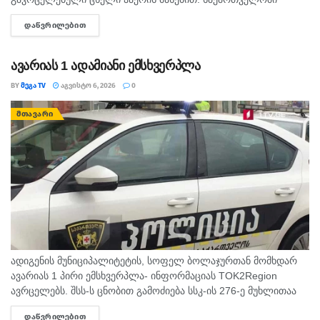
მოსალოდნელია: დროგამოშვებით ღრუბლიანობის მომატება.
ᲓᲐᲬᲕᲠᲘᲚᲔᲑᲘᲗ
DETAILS
უმეტესად უნალექოდ. იქროლებსაღმოსავლეთის
მიმართულების ზომიერი ქარი. სოხუმი: უნალექოდ. ჰაერის...
ავარიას 1 ადამიანი ემსხვერპლა
BY
ᲛᲔᲒᲐ TV
ᲐᲒᲕᲘᲡᲢᲝ 6, 2026
0
ᲛᲗᲐᲕᲐᲠᲘ
ადიგენის მუნიციპალიტეტის, სოფელ ბოლაჯურთან მომხდარ
ავარიას 1 პირი ემსხვერპლა- ინფორმაციას TOK2Region
ავრცელებს. შსს-ს ცნობით გამოძიება სსკ-ის 276-ე მუხლითაა
დაწყებული, რაც ტრანსპორტის მოძრაობის უსაფრთხოების ან
ᲓᲐᲬᲕᲠᲘᲚᲔᲑᲘᲗ
DETAILS