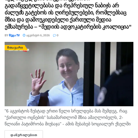
გადაწყვეტილებასა და რეპრესიულ ნაბიჯს არ
ძალუძს გატეხოს ის ღირებულებები, რომლებსაც
მზია და დამოუკიდებელი ქართული მედია
ემსახურება – “მედიის ადვოკატირების კოალიცია”
BY
ᲛᲔᲒᲐ TV
ᲐᲒᲕᲘᲡᲢᲝ 6, 2026
0
ᲛᲗᲐᲕᲐᲠᲘ
"6 აგვისტოს ზუსტად ერთი წელი სრულდება მას შემდეგ, რაც
"ქართული ოცნების" სასამართლომ მზია ამაღლობელს, 2-
წლიანი პატიმრობა მიუსაჯა" - ამის შესახებ სოციალურ ქსელში
"მედიის ადვოკატირების კოალიცია" წერს და დაკავებულ
ᲓᲐᲬᲕᲠᲘᲚᲔᲑᲘᲗ
DETAILS
ჟურნალისტს სოლიდარობას უცხადებს. ორგანიზაცია...