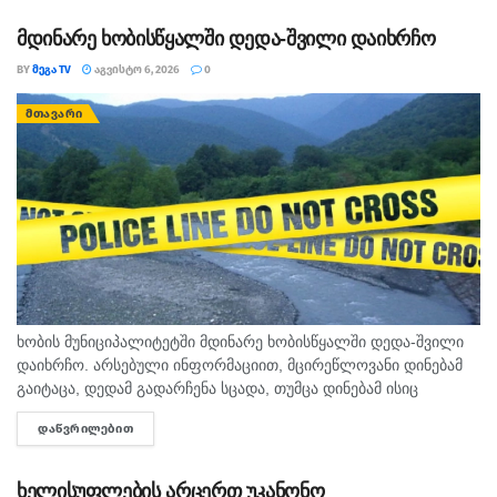
დე...
მდინარე ხობისწყალში დედა-შვილი დაიხრჩო
BY
ᲛᲔᲒᲐ TV
ᲐᲒᲕᲘᲡᲢᲝ 6, 2026
0
ᲛᲗᲐᲕᲐᲠᲘ
ხობის მუნიციპალიტეტში მდინარე ხობისწყალში დედა-შვილი
დაიხრჩო. არსებული ინფორმაციით, მცირეწლოვანი დინებამ
გაიტაცა, დედამ გადარჩენა სცადა, თუმცა დინებამ ისიც
გაიტაცა. ბავშვის ცხედარი ადგილობრივმა იპოვა და
ᲓᲐᲬᲕᲠᲘᲚᲔᲑᲘᲗ
DETAILS
მდინარიდან ამოასვენა. დედის სამძებრო-სამაშველო
სამუშაოები ამ დრომდე მიმდინარეობს....
ხელისუფლების არცერთ უკანონო