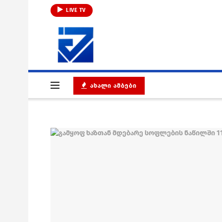
LIVE TV
ᲐᲮᲐᲚᲘ ᲐᲛᲑᲔᲑᲘ