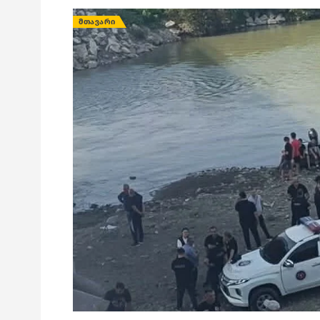
ᲛᲗᲐᲕᲐᲠᲘ