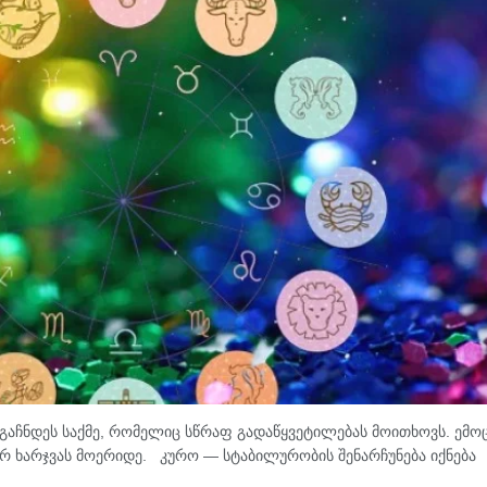
აჩნდეს საქმე, რომელიც სწრაფ გადაწყვეტილებას მოითხოვს. ემოც
რ ხარჯვას მოერიდე. კურო — სტაბილურობის შენარჩუნება იქნება