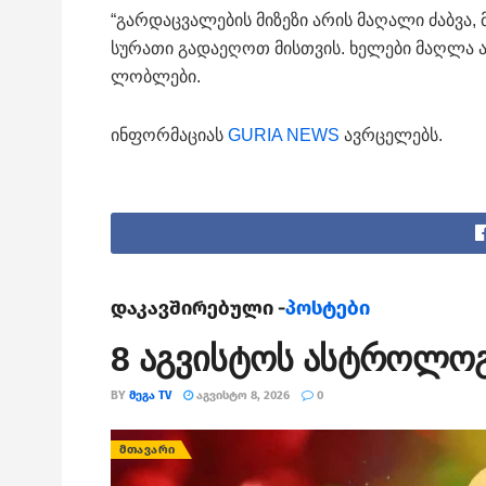
“გარ­დაც­ვა­ლე­ბის მი­ზე­ზი არის მა­ღა­ლი ძაბ­ვა
სუ­რა­თი გა­და­ე­ღოთ მის­თვის. ხე­ლე­ბი მაღ­ლა ას­წ
ლობ­ლე­ბი.
ინფორმაციას
GURIA NEWS
ავრცელებს.
დაკავშირებული -
პოსტები
8 აგვისტოს ასტროლო
BY
ᲛᲔᲒᲐ TV
ᲐᲒᲕᲘᲡᲢᲝ 8, 2026
0
ᲛᲗᲐᲕᲐᲠᲘ