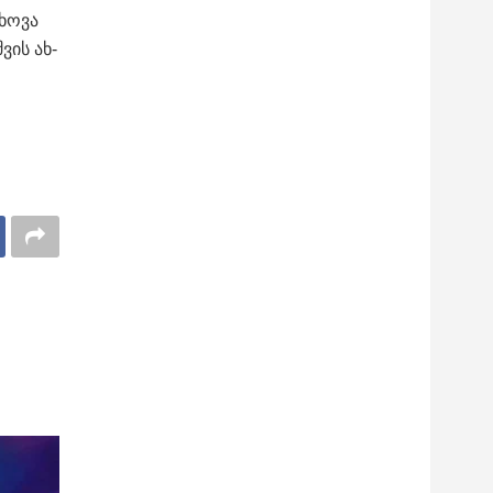
ხო­ვა
შვის ახ­