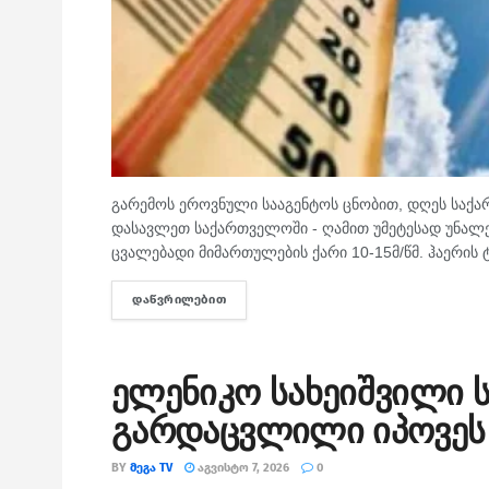
გარემოს ეროვნული სააგენტოს ცნობით, დღეს სა
დასავლეთ საქართველოში - ღამით უმეტესად უნალე
ცვალებადი მიმართულების ქარი 10-15მ/წმ. ჰაერის 
ᲓᲐᲬᲕᲠᲘᲚᲔᲑᲘᲗ
DETAILS
ელენიკო სახეიშვილი ს
გარდაცვლილი იპოვეს
BY
ᲛᲔᲒᲐ TV
ᲐᲒᲕᲘᲡᲢᲝ 7, 2026
0