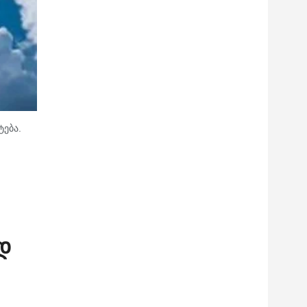
ება.
დ