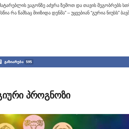
, მა­ტა­რებ­ლის ვა­გონ­ზე აძ­ვრა ზე­მოთ და თა­ვის მე­გობ­რებს სთ
ია რა წამ­საც მი­ი­ზი­და დენ­მა” – უყ­ვე­ბი­ან “გუ­რია ნი­უსს” ბავ­
გაზიარება
595
გიური პროგნოზი