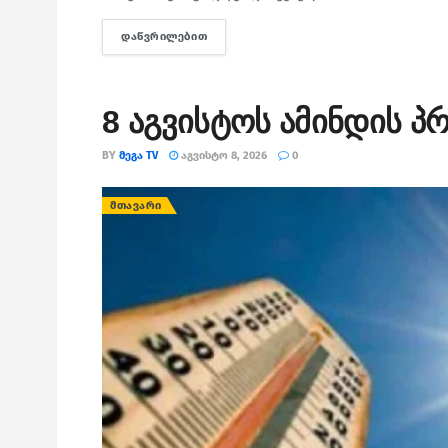
ᲓᲐᲬᲕᲠᲘᲚᲔᲑᲘᲗ
DETAILS
8 აგვისტოს ამინდის პ
BY
ᲛᲔᲒᲐ TV
ᲐᲒᲕᲘᲡᲢᲝ 8, 2026
0
ᲛᲗᲐᲕᲐᲠᲘ