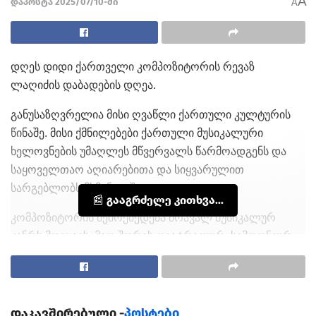
A
დაპოსტა 2025/07/10-ში
A
დღეს დიდი ქართველი კომპოზიტორის რევაზ
ლაღიძის დაბადების დღეა.
განუსაზღვრელია მისი ღვაწლი ქართული კულტურის
წინაშე. მისი ქმნილებები ქართული მუსიკალური
ხელოვნების უმაღლეს მწვერვალს წარმოადგენს და
საყოველთაო აღიარებითა და სიყვარულით
სარგებლობს მსმენელში.
📰 გააგრძელე კითხვა...
კომპოზიტორის შემოქმედება მრავალ მუსიკალურ
ჟანრს მოიცავს, მათ შორის თეატრალურ, სიმფონიურ,
საგუნდო, კამერულ-ინსტრუმენტულ ჟანრებს,
კინომუსიკას.
რევაზ ლაღიძე საკომპოზიტორო მოღვაწეობის გარდა
დაკავშირებული -
პოსტები