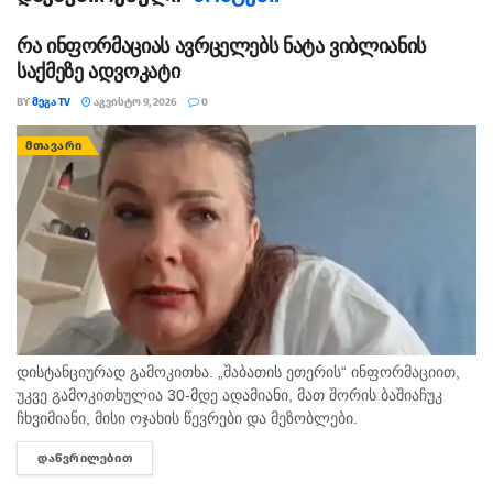
ემსახურებოდა ახალგაზრდა თაობის აღზრდას, იყო ა.
პუშკინის სახელობის ინსტიტუტისა და სახელმწიფო
რა ინფორმაციას ავრცელებს ნატა ვიბლიანის
კონსერვატორიის პროფესორი.
საქმეზე ადვოკატი
BY
ᲛᲔᲒᲐ TV
ᲐᲒᲕᲘᲡᲢᲝ 9, 2026
0
მინიჭებული აქვს საქართველოს სახალხო არტისტის
წოდება, არის რუსთაველისა და სახელმწიფო
ᲛᲗᲐᲕᲐᲠᲘ
პრემიების ლაურეატი. იყო საქართველოს
კომპოზიტორთა კავშირის გამგეობისა და
კინემატოგრაფისტთა შემოქმედებითი კავშირის წევრი.
დისტანციურად გამოკითხა. „შაბათის ეთერის“ ინფორმაციით,
უკვე გამოკითხულია 30-მდე ადამიანი, მათ შორის ბაშიაჩუკ
ჩხვიმიანი, მისი ოჯახის წევრები და მეზობლები.
გამომძიებლებმა დაათვალიერეს ის სახლებიც, სადაც,
ᲓᲐᲬᲕᲠᲘᲚᲔᲑᲘᲗ
DETAILS
სავარაუდოდ, დანაშაული ხდებოდა. ნატა ვიბლიანის მიერ
დასახელებული...