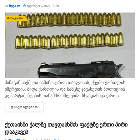
BY
ᲛᲔᲒᲐ TV
ᲐᲒᲕᲘᲡᲢᲝ 9, 2026
0
ᲛᲗᲐᲕᲐᲠᲘ
შინაგან საქმეთა სამინისტროს თბილისის, ქვემო ქართლის,
იმერეთის, შიდა ქართლის და სამცხე ჯავახეთის პოლიციის
დეპარტამენტების თანამშრომლებმა, სხვადასხვა დროს
ჩატარებული საპოლიციო პრევენციული ღონისძიებების
ᲓᲐᲬᲕᲠᲘᲚᲔᲑᲘᲗ
DETAILS
შედეგად, ცეცხლსასროლი იარაღისა და საბრძოლო მასალის
მართლსაწინააღმდეგო შეძენა-შენახვა-ტარების ბრალდებით,...
ქუთაისში ქალზე თავდასხმის ფაქტზე ერთი პირი
დააკავეს