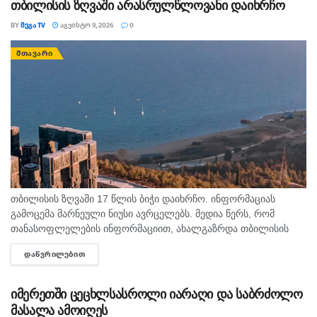
თბილისის ზღვაში არასრულწლოვანი დაიხრჩო
BY
ᲛᲔᲒᲐ TV
ᲐᲒᲕᲘᲡᲢᲝ 9, 2026
0
ᲛᲗᲐᲕᲐᲠᲘ
თბილისის ზღვაში 17 წლის ბიჭი დაიხრჩო. ინფორმაციას
გამოცემა მარნეული ნიუსი ავრცელებს. მედია წერს, რომ
თანასოფლელების ინფორმაციით, ახალგაზრდა თბილისის
ზღვაზე თანატოლებთან ერთად საცურაოდ იმყოფებოდა. შსს
ᲓᲐᲬᲕᲠᲘᲚᲔᲑᲘᲗ
DETAILS
ცნობით, გამოძიება 115-ე მუხლით დაიწყო.
იმერეთში ცეცხლსასროლი იარაღი და საბრძოლო
მასალა ამოიღეს