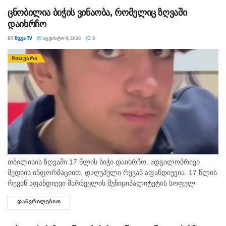
ცნობილია ბიჭის ვინაობა, რომელიც ზღვაში
დაიხრჩო
BY
ᲛᲔᲒᲐ TV
ᲐᲒᲕᲘᲡᲢᲝ 9, 2026
0
ᲛᲗᲐᲕᲐᲠᲘ
თბილისის ზღვაში 17 წლის ბიჭი დაიხრჩო. ადგილობრივი
მედიის ინფორმაციით, დაღუპული რევან აფანდიევია. 17 წლის
რევან აფანდიევი მარნეულის მუნიციპალიტეტის სოფელ
კაფანახჩის მკვიდრი იყო. თანასოფლელების ინფორმაციით,
ᲓᲐᲬᲕᲠᲘᲚᲔᲑᲘᲗ
DETAILS
ახალგაზრდა თბილისის ზღვაზე თანატოლებთან ერთად
საცურაოდ...