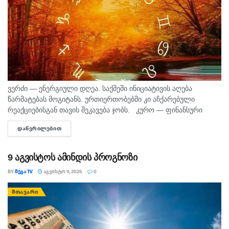
ვერძი — ენერგიული დღეა. საქმეში ინიციატივის აღება
წარმატებას მოგიტანს. ურთიერთობებში კი აჩქარებული
რეაქციებისგან თავის შეკავება ჯობს. კურო — ფინანსური
საკითხების მოსაგვარებლად კარგი დღეა. შეიძლება
ᲓᲐᲬᲕᲠᲘᲚᲔᲑᲘᲗ
DETAILS
საინტერესო შესაძლებლობა გამოჩნდეს. პირად ცხოვრებაში...
9 აგვისტოს ამინდის პროგნოზი
BY
ᲛᲔᲒᲐ TV
ᲐᲒᲕᲘᲡᲢᲝ 9, 2026
0
ᲛᲗᲐᲕᲐᲠᲘ