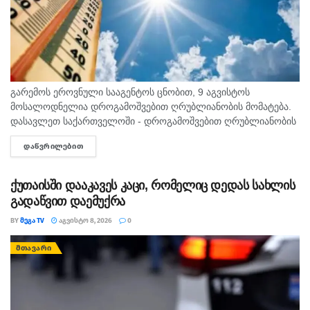
გარემოს ეროვნული სააგენტოს ცნობით, 9 აგვისტოს
მოსალოდნელია დროგამოშვებით ღრუბლიანობის მომატება.
დასავლეთ საქართველოში - დროგამოშვებით ღრუბლიანობის
მომატება. უმეტეს რაიონში ხანმოკლე წვიმა და ელჭექი, ზოგან
ᲓᲐᲬᲕᲠᲘᲚᲔᲑᲘᲗ
DETAILS
ძლიერი. დასავლეთის ქარი 10-15 მ/წმ, ელჭექის დროს
შესაძლებელია ქარის...
ქუთაისში დააკავეს კაცი, რომელიც დედას სახლის
გადაწვით დაემუქრა
BY
ᲛᲔᲒᲐ TV
ᲐᲒᲕᲘᲡᲢᲝ 8, 2026
0
ᲛᲗᲐᲕᲐᲠᲘ