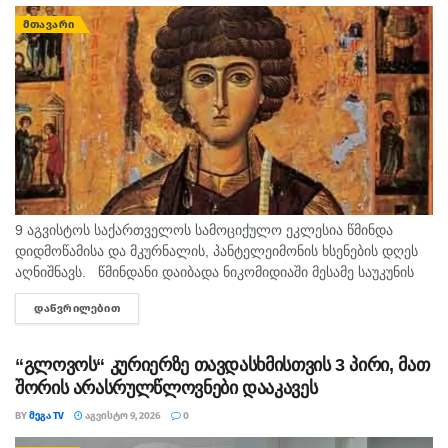
ᲛᲗᲐᲕᲐᲠᲘ
9 აგვისტოს საქართველოს სამოციქულო ეკლესია წმინდა
დიდმოწამისა და მკურნალის, პანტელეიმონის ხსენების დღეს
აღნიშნავს. წმინდანი დაიბადა ნიკომიდიაში მესამე საუკუნის
მეორე ნახევარში. არ არსებობს ტაძარი, რომელშიც არ იყოს
ᲓᲐᲬᲕᲠᲘᲚᲔᲑᲘᲗ
DETAILS
დაბრძანებული ნიკომიდიელი მკურნალის,...
“გლოვოს“ კურიერზე თავდასხმისთვის 3 პირი, მათ
შორის არასრულწლოვნები დააკავეს
BY
ᲛᲔᲒᲐ TV
ᲐᲒᲕᲘᲡᲢᲝ 9, 2026
0