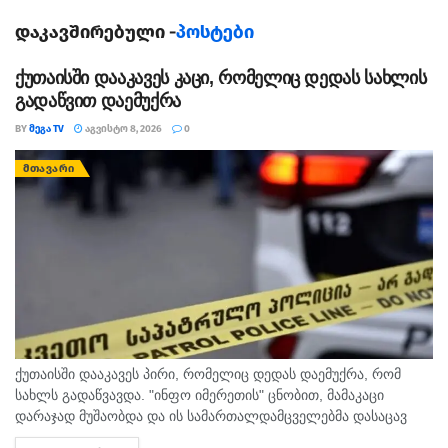
ხელმძღვანელმა, ბილ ნელსონმა.
დაკავშირებული -
პოსტები
13 ივნისს, ჰაბლის მთავარი კომპიუტერი გაითიშა.
ინჟინრები მის შეკეთებას და ამუშავებას დედამიწიდან
ქუთაისში დააკავეს კაცი, რომელიც დედას სახლის
ცდილობენ.
გადაწვით დაემუქრა
BY
ᲛᲔᲒᲐ TV
ᲐᲒᲕᲘᲡᲢᲝ 8, 2026
0
ᲛᲗᲐᲕᲐᲠᲘ
ქუთაისში დააკავეს პირი, რომელიც დედას დაემუქრა, რომ
სახლს გადაწვავდა. "ინფო იმერეთის" ცნობით, მამაკაცი
დარაჯად მუშაობდა და ის სამართალდამცველებმა დასაცავ
ობიექტზე აიყვანეს. შსს-ს ინფორმაციით, დაკავებულს