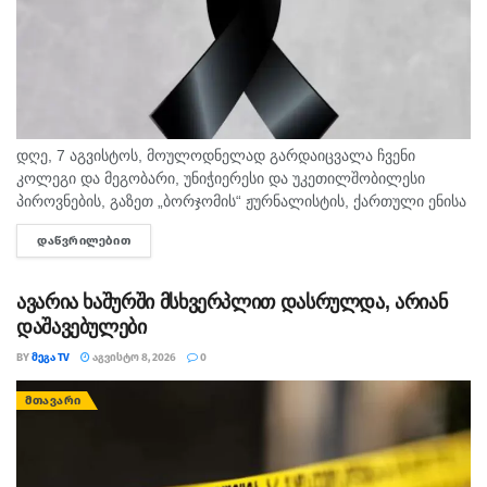
დღე, 7 აგვისტოს, მოულოდნელად გარდაიცვალა ჩვენი
კოლეგი და მეგობარი, უნიჭიერესი და უკეთილშობილესი
პიროვნების, გაზეთ „ბორჯომის“ ჟურნალისტის, ქართული ენისა
და ლიტერატურის პედაგოგი მონიკა ჭანტურია. "მეგა ტვ"
ᲓᲐᲬᲕᲠᲘᲚᲔᲑᲘᲗ
DETAILS
უდიდეს მწუხარებას გამოვხატავს მონიკა ჭანტურიას
ნაადრევად...
ავარია ხაშურში მსხვერპლით დასრულდა, არიან
დაშავებულები
BY
ᲛᲔᲒᲐ TV
ᲐᲒᲕᲘᲡᲢᲝ 8, 2026
0
ᲛᲗᲐᲕᲐᲠᲘ