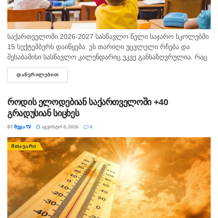
საქართველოში 2026-2027 სასწავლო წელი საჯარო სკოლებში
15 სექტემბერს დაიწყება. ეს თარიღი უცვლელი რჩება და
შესაბამისი სასწავლო კალენდარიც უკვე განსაზღვრულია. რაც
შეეხება საბავშვო ბაღებს, სასწავლო-სააღმზრდელო პროცესი
ᲓᲐᲬᲕᲠᲘᲚᲔᲑᲘᲗ
DETAILS
ასევე 15 სექტემბრიდან განახლდება. თბილისის...
როდის ელოდებიან საქართველოში +40
გრადუსიან სიცხეს
BY
ᲛᲔᲒᲐ TV
ᲐᲒᲕᲘᲡᲢᲝ 8, 2026
0
ᲛᲗᲐᲕᲐᲠᲘ