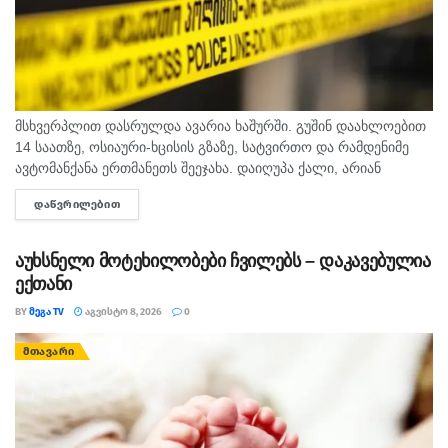
მსხვერპლით დასრულდა ავარია ხაშურში. გუშინ დაახლოებით
14 საათზე, ოსიაური-ხცისის გზაზე, სატვირთო და რამდენიმე
ავტომანქანა ერთმანეთს შეეჯახა. დაიღუპა ქალი, არიან
დაშავებულებიც. შსს-ს ინფორმაციით, გამოძიება 276-ე მუხლის
ᲓᲐᲬᲕᲠᲘᲚᲔᲑᲘᲗ
DETAILS
მე-6 ნაწილით მიმდინარეობს.
აუხსნელი მოტეხილობები ჩვილებს – დაკავებულია
ექთანი
BY
ᲛᲔᲒᲐ TV
ᲐᲒᲕᲘᲡᲢᲝ 8, 2026
0
ᲛᲗᲐᲕᲐᲠᲘ