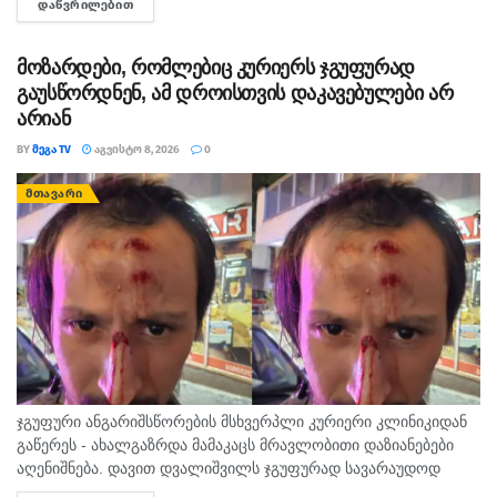
ᲓᲐᲬᲕᲠᲘᲚᲔᲑᲘᲗ
DETAILS
სისხლის სამართლის კოდექსის 11 პრიმა...
მოზარდები, რომლებიც კურიერს ჯგუფურად
გაუსწორდნენ, ამ დროისთვის დაკავებულები არ
არიან
BY
ᲛᲔᲒᲐ TV
ᲐᲒᲕᲘᲡᲢᲝ 8, 2026
0
ᲛᲗᲐᲕᲐᲠᲘ
ჯგუფური ანგარიშსწორების მსხვერპლი კურიერი კლინიკიდან
გაწერეს - ახალგაზრდა მამაკაცს მრავლობითი დაზიანებები
აღენიშნება. დავით დვალიშვილს ჯგუფურად სავარაუდოდ
ხუთამდე მოზარდი გუშინ გაუსწორდა. ჯერ-ჯერობით