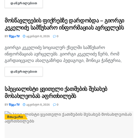
ᲓᲐᲬᲕᲠᲘᲚᲔᲑᲘᲗ
DETAILS
თავდამსხმელების დაკავების შესახებ ინფორმაცია არ
გავრცელებულა. "პირველებმა" გაარკვია, რომ
სამეთვალყურეო...
მოსწავლეების ფიქრებზე დარდობდა – გიორგი
კეკელიძე სამწუხარო ინფორმაციას ავრცელებს
BY
ᲛᲔᲒᲐ TV
ᲐᲒᲕᲘᲡᲢᲝ 8, 2026
0
გიორგი კეკელიძე სოციალურ ქსელში სამწუხარო
ᲛᲗᲐᲕᲐᲠᲘ
ინფორმაციას ავრცელებს. გიორგი კეკელიძე წერს, რომ
გარდაიცვალა ახალგაზრდა პედაგოგი, მონიკა ჭანტურია,
რომელიც თავისი მოსწავლეების მიმართ განსაკუთრებული
ᲓᲐᲬᲕᲠᲘᲚᲔᲑᲘᲗ
DETAILS
სიყვარულით გამოირჩეოდა. „არასდროს მგონებია, რომ აქ,
მიწაზე ყოფნას რამე...
სპეციალისტი ყვითელი ქათმების შესახებ
მოსახლეობას აფრთხილებს
BY
ᲛᲔᲒᲐ TV
ᲐᲒᲕᲘᲡᲢᲝ 8, 2026
0
ᲛᲗᲐᲕᲐᲠᲘ