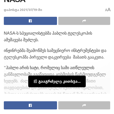
A
დაპოსტა 2021/07/19-ში
A
NASA-ს სპეციალისტებმა ჰაბლის ტელესკოპის
ამუშავება შეძლეს.
ინჟინრებმა შეამოწმეს სამეცნიერო ინსტრუმენტები და
ტელესკოპმა პირველი დაკვირვება შაბათს გააკეთა.
”ჰაბლი არის ხატი, რომელიც სამი ათწლეულის
განმავლობაში გვაწვდიდა კოსმოსის წარმოუდგენელ
ხედებს. ძალიან ვამაყობ ჰაბლის გუნდით, მათი
📰 გააგრძელე კითხვა...
თავდადებისა და გააზრებული მუშაობის წყალობით,
ჰაბლი გააგრძელებს თავის 31 წლიან მემკვიდრეობას
და გააფართოვებს ჩვენს ჰორიზონტს სამყაროს
შესწავლის კუთხით”,
– განაცხადა NASA-ს