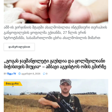
აშშ-ის ვირჯინიის შტატში ახალშობილთა ინტენსიური თერაპიის
განყოფილების ყოფილმა ექთანმა, 27 წლის ერინ
სტროტმანმა, სასამართლოში ცხრა ახალშობილის მიმართ
ბავშვზე ძალადობის ბრალდებაზე დანაშაული არ უარყო. საქმე
ᲓᲐᲬᲕᲠᲘᲚᲔᲑᲘᲗ
DETAILS
ერთ-ერთ ყველაზე გახმაურებულ სამედიცინო სკანდალად
იქცა,...
„გოგას ჯავშანჟილეტი გაუხდია და ცოლშვილიანი
ბიჭისთვის მიუცია“ – ამბავი აგვისტოს ომის გმირზე
BY
ᲛᲔᲒᲐ TV
ᲐᲒᲕᲘᲡᲢᲝ 8, 2026
0
ᲛᲗᲐᲕᲐᲠᲘ