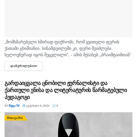
„მომხმარებელი ხშირად ფიქრობს, რომ ყვითელი ფერის
ქათამი ცხიმიანია, სინამდვილეში კი, ფერი შეიძლება
ხელოვნურად იყოს შეცვლილი“, - ამის შესახებ „პრაიმტაიმთან“
სურსათის უვნებლობის სპეციალისტი, ირაკლი არაბული
ᲓᲐᲬᲕᲠᲘᲚᲔᲑᲘᲗ
DETAILS
საუბრობს. „ბაზარი ითხოვს, რომ ქათამი იყოს...
გარდაიცვალა ცნობილი ჟურნალისტი და
ქართული ენისა და ლიტერატურის წარმატებული
პედაგოგი
BY
ᲛᲔᲒᲐ TV
ᲐᲒᲕᲘᲡᲢᲝ 8, 2026
0
ᲛᲗᲐᲕᲐᲠᲘ