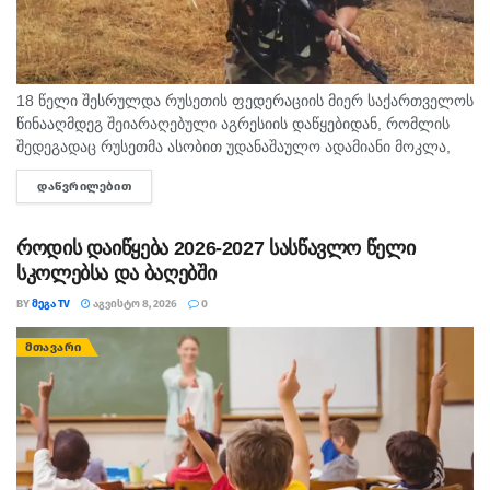
18 წელი შესრულდა რუსეთის ფედერაციის მიერ საქართველოს
წინააღმდეგ შეიარაღებული აგრესიის დაწყებიდან, რომლის
შედეგადაც რუსეთმა ასობით უდანაშაულო ადამიანი მოკლა,
დაიპყრო აფხაზეთი და ცხინვალის რეგიონი. ამ სტატიაში
ᲓᲐᲬᲕᲠᲘᲚᲔᲑᲘᲗ
DETAILS
აგვისტოს გმირი გოგიტა მაკრახიძის შესახებ...
როდის დაიწყება 2026-2027 სასწავლო წელი
სკოლებსა და ბაღებში
BY
ᲛᲔᲒᲐ TV
ᲐᲒᲕᲘᲡᲢᲝ 8, 2026
0
ᲛᲗᲐᲕᲐᲠᲘ