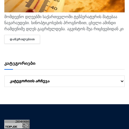
მომდევნო დღეებში საქართველოში ტემპერატურის მატებაა
ნავარაუდები. სინოპტიკოსების პროგნოზით, ცხელი ამინდი
რამდენიმე დღეს გაგრძელდება. აგვისტოს შუა რიცხვებიდან კი
ტემპერატურა 40 გრადუსს მიაღწევს. "ტემპერატურამ აგვისტოს
ᲓᲐᲬᲕᲠᲘᲚᲔᲑᲘᲗ
DETAILS
თვეში შესაძლოა 35-40 გრადუსს მიაღწიოს, ანუ ამ...
კატეგორიები
კატეგორიები