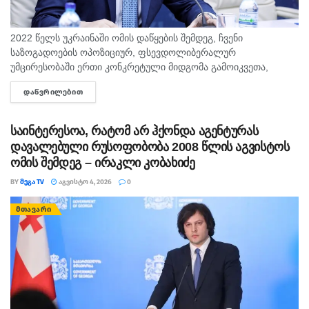
2022 წელს უკრაინაში ომის დაწყების შემდეგ, ჩვენი
საზოგადოების ოპოზიციურ, ფსევდოლიბერალურ
უმცირესობაში ერთი კონკრეტული მიდგომა გამოიკვეთა,
რომელიც განცალკევებულ განხილვას საჭიროებს, - წერს
ᲓᲐᲬᲕᲠᲘᲚᲔᲑᲘᲗ
DETAILS
„ქართული ოცნების“ თავმჯდომარე, საქართველოს პრემიერ-
მინისტრი, ირაკლი კობახიძე, სოციალურ ქსელში....
საინტერესოა, რატომ არ ჰქონდა აგენტურას
დავალებული რუსოფობობა 2008 წლის აგვისტოს
ომის შემდეგ – ირაკლი კობახიძე
BY
ᲛᲔᲒᲐ TV
ᲐᲒᲕᲘᲡᲢᲝ 4, 2026
0
ᲛᲗᲐᲕᲐᲠᲘ