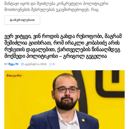
შანტაჟი იყოს და შეიძლება კონკრეტული პოლიტიკური
არჩევნები პროპორციული წესით ჩატარდება და
მოთხოვნების შესრულებას უკავშირდებოდეს, რაც
ქართველი ხალხი კიდევ ერთხელ გამოავლენს უზენაეს
ხელისუფლებისთვის ძნელად ასახსნელია საზოგადოებისთვის.
ნებას – ვის ანდობს ქვეყნის მართვას.
ᲓᲐᲬᲕᲠᲘᲚᲔᲑᲘᲗ
DETAILS
ვფიქრობ, ეს მოთხოვნები უფრო ოკუპირებულ რეგიონებს უნდა
ეხებოდეს, -...
ჩვენ ერთად ყოველთვის გავიმარჯვებთ და ქვეყანას
ვერ ვიტყვი, ვინ როდის გახდა რუსოფობი, მაგრამ
აუცილებლად დავაყენებთ შეუქცევადი განვითარების
შემიძლია გითხრათ, რომ ირაკლი კობახიძე არის
რელსებზე!
რუსეთის დავალებით, ქართველების წინააღმდეგ
მოქმედი პოლიტიკოსი – გრიგოლ გეგელია
გილოცავთ დღევანდელ დღეს!“, – ნათქვამია
BY
ᲛᲔᲒᲐ TV
ᲐᲒᲕᲘᲡᲢᲝ 4, 2026
0
„ქართული ოცნების“ განცხადებაში
ᲛᲗᲐᲕᲐᲠᲘ
თეგები:
7 წლიანი მმართველობა
ბიძინა ივანიშვილი
განცხადება
ქართული ოცნება