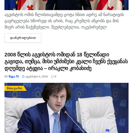
აგვისტოს ომის წლისთავამდე ცოტა ხნით ადრე ამ ნარატივის
გავრცელება სწორედ ის არის, რაც კრემლს აწყობს და მის
მიერ არის წაქეზებული. შეუძლებელია, ოკუპირებულ
საქართველოში რუსოფობიაზე წუწუნი 7 აგვისტომდე
ᲓᲐᲬᲕᲠᲘᲚᲔᲑᲘᲗ
DETAILS
რამდენიმე დღით ადრე...
2008 წლის აგვისტოს ომიდან 18 წელიწადი
გავიდა, თუმცა, მისი უმძიმესი კვალი ჩვენს ქვეყანას
დღემდე ატყვია – ირაკლი კობახიძე
BY
ᲛᲔᲒᲐ TV
ᲐᲒᲕᲘᲡᲢᲝ 4, 2026
0
ᲛᲗᲐᲕᲐᲠᲘ