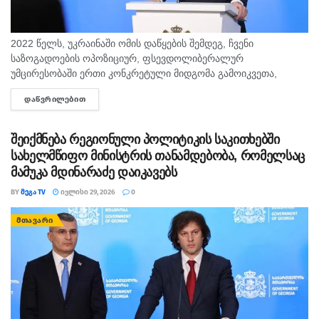
2022 წელს, უკრაინაში ომის დაწყების შემდეგ, ჩვენი
საზოგადოების ოპოზიციურ, ფსევდოლიბერალურ
უმცირესობაში ერთი კონკრეტული მიდგომა გამოიკვეთა,
რომელიც განცალკევებულ განხილვას საჭიროებს, – ამის
ᲓᲐᲬᲕᲠᲘᲚᲔᲑᲘᲗ
DETAILS
შესახებ საქართველოს პრემიერ-მინისტრი ირაკლი კობახიძე
აცხადებს. „როგორც მოგეხსენებათ, „ნაციონალური...
შეიქმნება რეგიონული პოლიტიკის საკითხებში
სახელმწიფო მინისტრის თანამდებობა, რომელსაც
მამუკა მდინარაძე დაიკავებს
BY
ᲛᲔᲒᲐ TV
ᲘᲕᲚᲘᲡᲘ 29, 2026
0
ᲛᲗᲐᲕᲐᲠᲘ