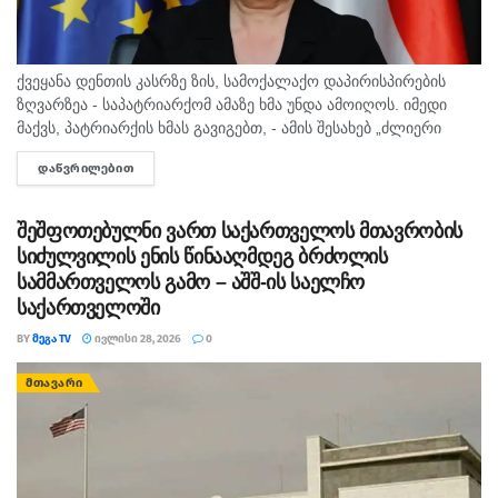
ქვეყანა დენთის კასრზე ზის, სამოქალაქო დაპირისპირების
ზღვარზეა - საპატრიარქომ ამაზე ხმა უნდა ამოიღოს. იმედი
მაქვს, პატრიარქის ხმას გავიგებთ, - ამის შესახებ „ძლიერი
საქართველო - ლელოს“ ერთ-ერთმა ლიდერმა, ფიქრია
ᲓᲐᲬᲕᲠᲘᲚᲔᲑᲘᲗ
DETAILS
ჩიხრაძემ „პალიტრანიუსის“ გადაცემა...
შეშფოთებულნი ვართ საქართველოს მთავრობის
სიძულვილის ენის წინააღმდეგ ბრძოლის
სამმართველოს გამო – აშშ-ის საელჩო
საქართველოში
BY
ᲛᲔᲒᲐ TV
ᲘᲕᲚᲘᲡᲘ 28, 2026
0
ᲛᲗᲐᲕᲐᲠᲘ