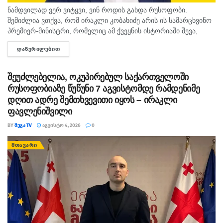
ნამდვილად ვერ ვიტყვი, ვინ როდის გახდა რუსოფობი.
შემიძლია ვთქვა, რომ ირაკლი კობახიძე არის ის სამარცხვინო
პრემიერ-მინისტრი, რომელიც ამ ქვეყნის ისტორიაში შევა,
როგორც რუსეთის საგარეო დაზვერვის სპეცოპერაციის
ᲓᲐᲬᲕᲠᲘᲚᲔᲑᲘᲗ
DETAILS
გამტარი პოლიტიკოსი, - ამის...
შეუძლებელია, ოკუპირებულ საქართველოში
რუსოფობიაზე წუწუნი 7 აგვისტომდე რამდენიმე
დღით ადრე შემთხვევითი იყოს – ირაკლი
ფავლენიშვილი
BY
ᲛᲔᲒᲐ TV
ᲐᲒᲕᲘᲡᲢᲝ 4, 2026
0
ᲛᲗᲐᲕᲐᲠᲘ