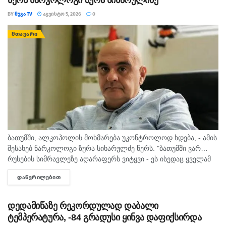
წერს ნარკოლოგი ზურა სიხარულიძე
BY
ᲛᲔᲒᲐ TV
ᲐᲒᲕᲘᲡᲢᲝ 5, 2026
0
ᲛᲗᲐᲕᲐᲠᲘ
ბათუმში, ალკოჰოლის მოხმარება უკონტროლოდ ხდება, - ამის
შესახებ ნარკოლოგი ზურა სიხარულძე წერს. "ბათუმში ვარ…
რუსების სიმრავლეზე აღარაფერს ვიტყვი - ეს ისედაც ყველამ
იცის. მინდა სხვა, უფრო მნიშვნელოვანი საკითხი
ᲓᲐᲬᲕᲠᲘᲚᲔᲑᲘᲗ
DETAILS
გამოვყო.პირველი, რაც თვალში...
დედამიწაზე რეკორდულად დაბალი
ტემპერატურა, -84 გრადუსი ყინვა დაფიქსირდა