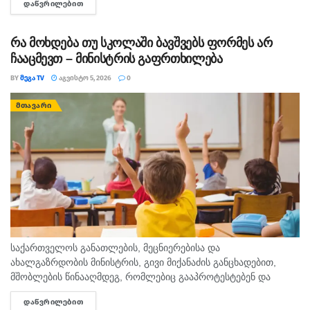
ᲓᲐᲬᲕᲠᲘᲚᲔᲑᲘᲗ
DETAILS
სწავლის ხარისხის ამაღლების ხელშეწყობაზე, ეს მსოფლიო
პრაქტიკითა...
რა მოხდება თუ სკოლაში ბავშვებს ფორმეს არ
ჩააცმევთ – მინისტრის გაფრთხილება
BY
ᲛᲔᲒᲐ TV
ᲐᲒᲕᲘᲡᲢᲝ 5, 2026
0
ᲛᲗᲐᲕᲐᲠᲘ
საქართველოს განათლების, მეცნიერებისა და
ახალგაზრდობის მინისტრის, გივი მიქანაძის განცხადებით,
მშობლების წინააღმდეგ, რომლებიც გააპროტესტებენ და
ბავშვებს სასკოლო ფორმას მაინც არ ჩააცმევენ, იქნება
ᲓᲐᲬᲕᲠᲘᲚᲔᲑᲘᲗ
DETAILS
განსაზღვრული, როგორც აღმზრდელობითი, ისე კონკრეტული