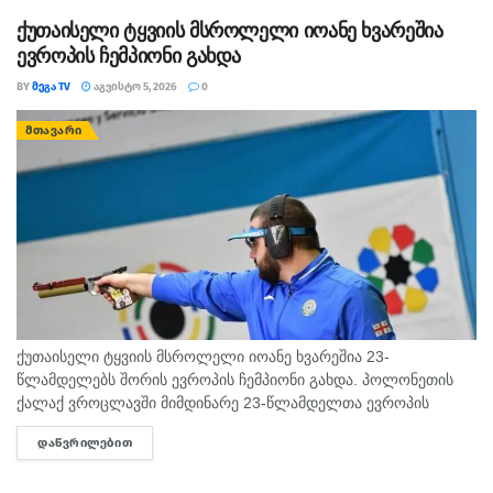
ქუთაისელი ტყვიის მსროლელი იოანე ხვარეშია
ევროპის ჩემპიონი გახდა
BY
ᲛᲔᲒᲐ TV
ᲐᲒᲕᲘᲡᲢᲝ 5, 2026
0
ᲛᲗᲐᲕᲐᲠᲘ
ქუთაისელი ტყვიის მსროლელი იოანე ხვარეშია 23-
წლამდელებს შორის ევროპის ჩემპიონი გახდა. პოლონეთის
ქალაქ ვროცლავში მიმდინარე 23-წლამდელთა ევროპის
ჩემპიონატზე ქუთაისელმა ტყვიის მსროლელმა იოანე
ᲓᲐᲬᲕᲠᲘᲚᲔᲑᲘᲗ
DETAILS
ხვარეშიამ ბრწყინვალედ იასპარეზა და ოქროს მედალი
მოიპოვა. ქართველმა სპორტსმენმა...