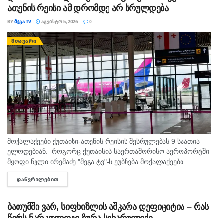
ათენის რეისი ამ დრომდე არ სრულდება
BY
ᲛᲔᲒᲐ TV
ᲐᲒᲕᲘᲡᲢᲝ 5, 2026
0
ᲛᲗᲐᲕᲐᲠᲘ
მოქალაქეები ქუთაისი-ათენის რეისის შესრულებას 9 საათია
ელოდებიან. როგორც ქუთაისის საერთაშორისო აეროპორტში
მყოფი ნელი ირემაძე "მეგა ტვ"-ს ეუბნება მოქალაქეები
შუაღამის შემდეგ ელოდებიან რეისს, თუმცა მათი ფრენა უკვე
ᲓᲐᲬᲕᲠᲘᲚᲔᲑᲘᲗ
DETAILS
ორჯერ გადაიდო. მისივე თქმით...
ბათუმში ვარ, სიფხიზლის აშკარა დეფიციტია – რას