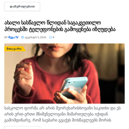
გიორგი ლეკვიშვილი ავრცელებს.
ᲓᲐᲬᲕᲠᲘᲚᲔᲑᲘᲗ
DETAILS
ახალი სასწავლო წლიდან საგაკვეთილო
პროცესში ტელეფონების გამოყენება იზღუდება
BY
ᲛᲔᲒᲐ TV
ᲐᲒᲕᲘᲡᲢᲝ 5, 2026
0
ᲛᲗᲐᲕᲐᲠᲘ
სასკოლო ფორმა არ არის მეორეხარისხოვანი საკითხი და ეს
არის ერთ-ერთი მნიშვნელოვანი მიმართულება იქიდან
გამომდინარე, რომ საუბარი გვაქვს მოსწავლეებს შორის
თანასწორობაზე, უსაფრთხო გარემოს უზრუნველყოფასა და