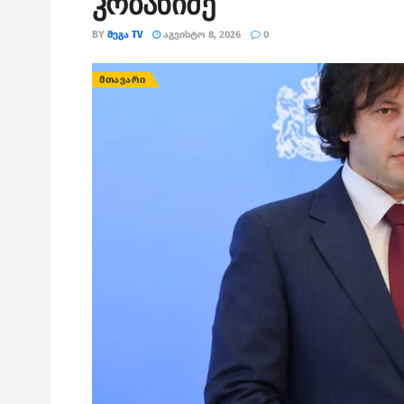
კობახიძე
BY
ᲛᲔᲒᲐ TV
ᲐᲒᲕᲘᲡᲢᲝ 8, 2026
0
ᲛᲗᲐᲕᲐᲠᲘ