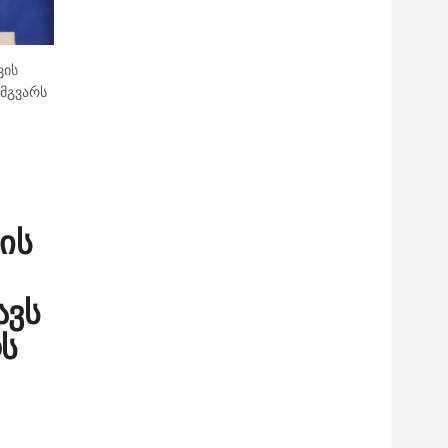
ვის
ამგვარს
ის
ავს
ოს