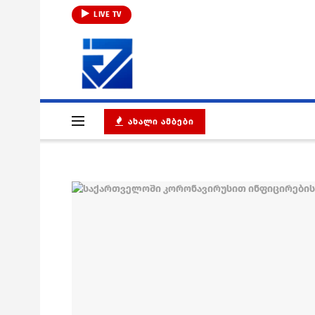
LIVE TV
ᲐᲮᲐᲚᲘ ᲐᲛᲑᲔᲑᲘ