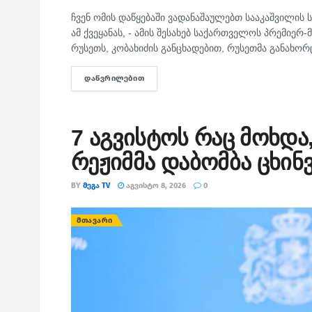
ᲛᲗᲐᲕᲐᲠᲘ
ჩვენ ომის დაწყებაში ვადანაშაულებთ სააკაშვილი
ამ ქვეყანას, - ამის შესახებ საქართველოს პრემიერ
რუსეთს, კობახიძის განცხადებით, რუსეთმა განახო
ᲓᲐᲬᲕᲠᲘᲚᲔᲑᲘᲗ
DETAILS
7 აგვისტოს რაც მოხდა,
რეჟიმმა დაბომბა ცხინ
BY
ᲛᲔᲒᲐ TV
ᲐᲒᲕᲘᲡᲢᲝ 8, 2026
0
ᲛᲗᲐᲕᲐᲠᲘ