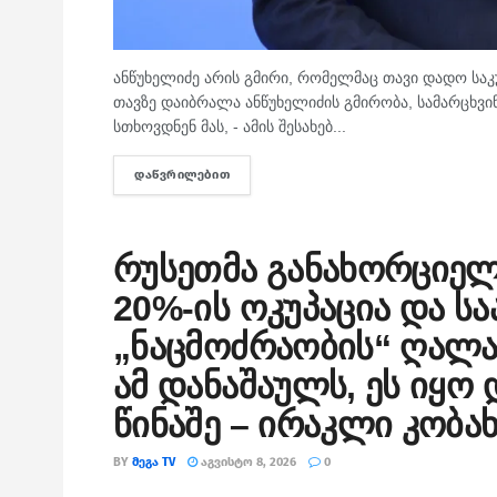
ანწუხელიძე არის გმირი, რომელმაც თავი დადო საკ
თავზე დაიბრალა ანწუხელიძის გმირობა, სამარცხვინ
სთხოვდნენ მას, - ამის შესახებ...
ᲓᲐᲬᲕᲠᲘᲚᲔᲑᲘᲗ
DETAILS
რუსეთმა განახორციე
20%-ის ოკუპაცია და სა
„ნაცმოძრაობის“ ღალა
ამ დანაშაულს, ეს იყო
წინაშე – ირაკლი კობა
BY
ᲛᲔᲒᲐ TV
ᲐᲒᲕᲘᲡᲢᲝ 8, 2026
0