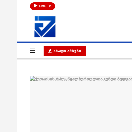
LIVE TV
ᲐᲮᲐᲚᲘ ᲐᲛᲑᲔᲑᲘ