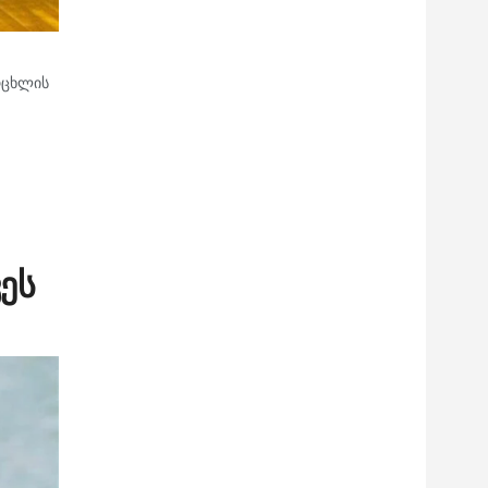
რცხლის
ეს