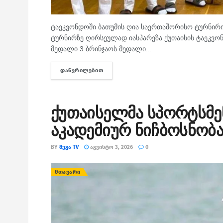
ტაეკვონდოში ბათუმის ღია საერთაშორისო ტურნირი 
ტურნირზე ღირსეულად იასპარეზა ქუთაისის ტაეკვონ
მედალი 3 ბრინჯაოს მედალი...
ᲓᲐᲬᲕᲠᲘᲚᲔᲑᲘᲗ
DETAILS
ქუთაისელმა სპორტსმენ
აკადემიურ ნიჩბოსნობ
BY
ᲛᲔᲒᲐ TV
ᲐᲒᲕᲘᲡᲢᲝ 3, 2026
0
ᲛᲗᲐᲕᲐᲠᲘ