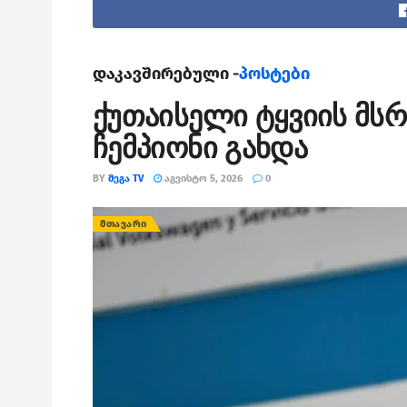
დაკავშირებული -
პოსტები
ქუთაისელი ტყვიის მს
ჩემპიონი გახდა
BY
ᲛᲔᲒᲐ TV
ᲐᲒᲕᲘᲡᲢᲝ 5, 2026
0
ᲛᲗᲐᲕᲐᲠᲘ