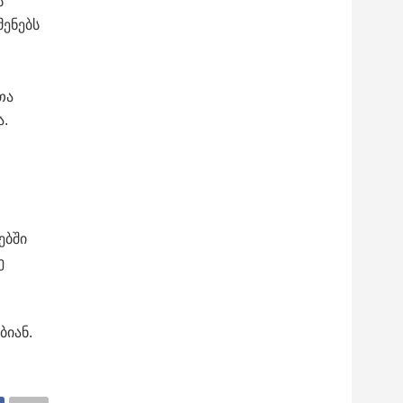
ს
ენებს
თა
.
ებში
ე
ბიან.