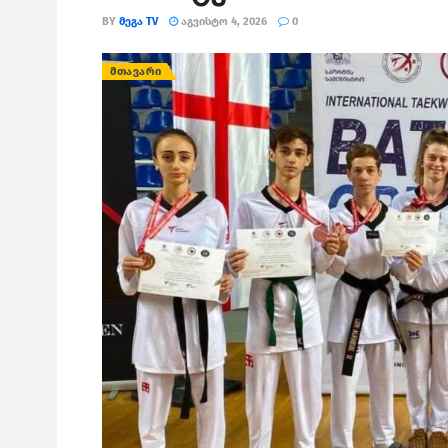
BY
ᲛᲔᲒᲐ TV
ᲐᲒᲕᲘᲡᲢᲝ 4, 2026
0
ᲛᲗᲐᲕᲐᲠᲘ