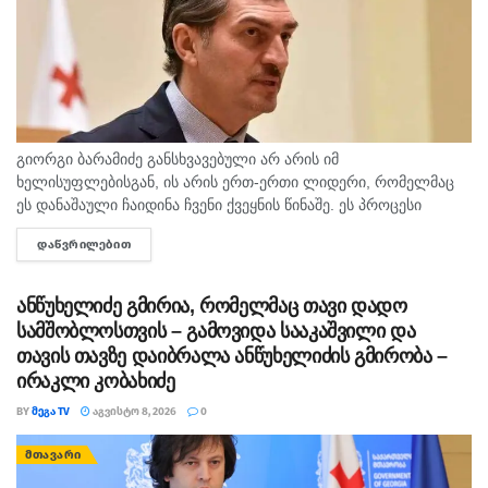
გიორგი ბარამიძე განსხვავებული არ არის იმ
ხელისუფლებისგან, ის არის ერთ-ერთი ლიდერი, რომელმაც
ეს დანაშაული ჩაიდინა ჩვენი ქვეყნის წინაშე. ეს პროცესი
ძალიან მარტივად არის ყველასთვის გასაშიფრი, თუ რას
ᲓᲐᲬᲕᲠᲘᲚᲔᲑᲘᲗ
DETAILS
ემსახურებოდა მათი ქმედებები. დღესაც...
ანწუხელიძე გმირია, რომელმაც თავი დადო
სამშობლოსთვის – გამოვიდა სააკაშვილი და
თავის თავზე დაიბრალა ანწუხელიძის გმირობა –
ირაკლი კობახიძე
BY
ᲛᲔᲒᲐ TV
ᲐᲒᲕᲘᲡᲢᲝ 8, 2026
0
ᲛᲗᲐᲕᲐᲠᲘ