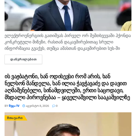
ელექტროენერგიის გათიშვას პირველ ორ შემთხვევაში ჰქონდა
კონკრეტული მიზეზი, რასთან დაკავშირებითაც სრული
ინფორმაცია გვაქვს, თუმცა ამასთან დაკავშირებით სუს-ში
წარიმართება გამოძიება და ინფორმაციას მოგვიანებით
ᲓᲐᲬᲕᲠᲘᲚᲔᲑᲘᲗ
DETAILS
დეტალურად წარვუდგენთ საზოგადოებას, იმიტომ, რომ
რაღაცებს სჭირდება დამატებით...
ის ვაჟბატონი, ხან ოდისევსი რომ არის, ხან
ნელსონ მანდელა, ხან ილია ჭავჭავაძე და დავით
აღმაშენებელი, სინამდვილეში, ერთი საცოდავი,
მხდალი პიროვნებაა – ყაველაშვილი სააკაშვილზე
BY
ᲛᲔᲒᲐ TV
ᲐᲒᲕᲘᲡᲢᲝ 8, 2026
0
ᲛᲗᲐᲕᲐᲠᲘ