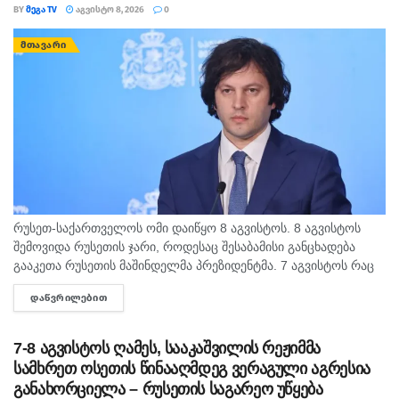
BY
ᲛᲔᲒᲐ TV
ᲐᲒᲕᲘᲡᲢᲝ 8, 2026
0
ᲛᲗᲐᲕᲐᲠᲘ
რუსეთ-საქართველოს ომი დაიწყო 8 აგვისტოს. 8 აგვისტოს
შემოვიდა რუსეთის ჯარი, როდესაც შესაბამისი განცხადება
გააკეთა რუსეთის მაშინდელმა პრეზიდენტმა. 7 აგვისტოს რაც
მოხდა, ეს იყო ის, რომ სააკაშვილის რეჟიმმა დაბომბა
ᲓᲐᲬᲕᲠᲘᲚᲔᲑᲘᲗ
DETAILS
ცხინვალი, - ამის...
7-8 აგვისტოს ღამეს, სააკაშვილის რეჟიმმა
სამხრეთ ოსეთის წინააღმდეგ ვერაგული აგრესია
განახორციელა – რუსეთის საგარეო უწყება