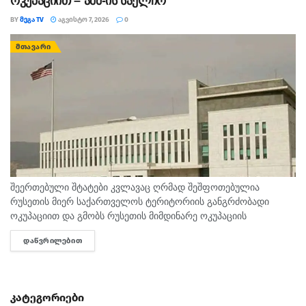
ოკუპაციით – აშშ-ის საელჩო
BY
ᲛᲔᲒᲐ TV
ᲐᲒᲕᲘᲡᲢᲝ 7, 2026
0
ᲛᲗᲐᲕᲐᲠᲘ
შეერთებული შტატები კვლავაც ღრმად შეშფოთებულია
რუსეთის მიერ საქართველოს ტერიტორიის განგრძობადი
ოკუპაციით და გმობს რუსეთის მიმდინარე ოკუპაციის
პირობებში მომხდარ მკვლელობებს, გატაცებებსა და სხვა
ᲓᲐᲬᲕᲠᲘᲚᲔᲑᲘᲗ
DETAILS
სახის ძალადობა, - ამ განცხადებით აშშ-ს საელჩო
საქართველოში 2008...
კატეგორიები