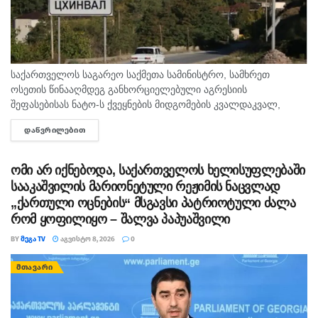
საქართველოს საგარეო საქმეთა სამინისტრო, სამხრეთ
ოსეთის წინააღმდეგ განხორციელებული აგრესიის
შეფასებისას ნატო-ს ქვეყნების მიდგომების კვალდაკვალ,
საკუთარი ხალხის და საერთაშორისო საზოგადოების
ᲓᲐᲬᲕᲠᲘᲚᲔᲑᲘᲗ
DETAILS
შეცდომაში შეყვანას აგრძელებს, - ამის შესახებ აღნიშნულია
განცხადებაში, რომელსაც ოკუპირებული ცხინვალის...
ომი არ იქნებოდა, საქართველოს ხელისუფლებაში
სააკაშვილის მარიონეტული რეჟიმის ნაცვლად
„ქართული ოცნების“ მსგავსი პატრიოტული ძალა
რომ ყოფილიყო – შალვა პაპუაშვილი
BY
ᲛᲔᲒᲐ TV
ᲐᲒᲕᲘᲡᲢᲝ 8, 2026
0
ᲛᲗᲐᲕᲐᲠᲘ