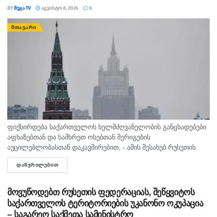
BY
ᲛᲔᲒᲐ TV
ᲐᲒᲕᲘᲡᲢᲝ 8, 2026
0
ᲛᲗᲐᲕᲐᲠᲘ
ფიქსირდება საქართველოს ხელმძღვანელობის განცხადებები
აფხაზებთან და სამხრეთ ოსებთან შერიგების
აუცილებლობასთან დაკავშირებით, - ამის შესახებ რუსეთის
საგარეო საქმეთა სამინისტროს განცხადებაშია ნათქვამი,
ᲓᲐᲬᲕᲠᲘᲚᲔᲑᲘᲗ
DETAILS
რომელსაც უწყება 2008 წლის აგვისტოს ომთან დაკავშირებით
ავრცელებს. „დღეს, სამხრეთ კავკასიაში...
მოვუწოდებთ რუსეთის ფედერაციას, შეწყვიტოს
საქართველოს ტერიტორიების უკანონო ოკუპაცია
– საგარეო საქმეთა სამინისტრო