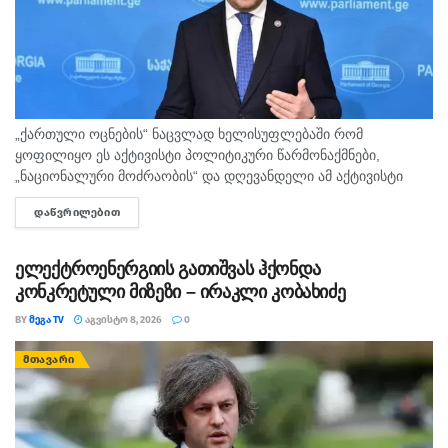
„ქართული ოცნების“ ნაცვლად ხელისუფლებაში რომ
ყოფილიყო ეს აქტივისტი პოლიტიკური წარმონაქმნები,
„ნაციონალური მოძრაობის“ და დღევანდელი ამ აქტივისტი
ჯგუფების სახით, აუცილებლად იქნებოდა ომი და დღეს ჩვენ
ᲓᲐᲬᲕᲠᲘᲚᲔᲑᲘᲗ
DETAILS
ვიქნებოდით უკვე ნაომარი, დანგრეული ქვეყანა,- ამის
შესახებ...
ელექტროენერგიის გათიშვას ჰქონდა
კონკრეტული მიზეზი – ირაკლი კობახიძე
BY
ᲛᲔᲒᲐ TV
ᲐᲒᲕᲘᲡᲢᲝ 8, 2026
0
ᲛᲗᲐᲕᲐᲠᲘ