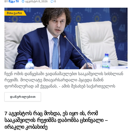
BY
ᲛᲔᲒᲐ TV
ᲐᲒᲕᲘᲡᲢᲝ 8, 2026
0
ᲛᲗᲐᲕᲐᲠᲘ
ჩვენ ომის დაწყებაში ვადანაშაულებთ სააკაშვილის სისხლიან
რეჟიმს. მოღალატე მთავარსარდალი ჰყავდა მაშინ
ფორმალურად ამ ქვეყანას, - ამის შესახებ საქართველოს
პრემიერ-მინისტრმა ირაკლი კობახიძემ ჟურნალისტებს
ᲓᲐᲬᲕᲠᲘᲚᲔᲑᲘᲗ
DETAILS
განუცხადა. რაც შეეხება რუსეთს, კობახიძის განცხადებით,
რუსეთმა განახორციელა საქართველოს ტერიტორიების...
7 აგვისტოს რაც მოხდა, ეს იყო ის, რომ
სააკაშვილის რეჟიმმა დაბომბა ცხინვალი –
ირაკლი კობახიძე