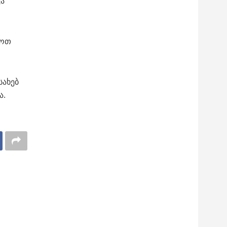
კა
ხოთ
სახებ
ა.