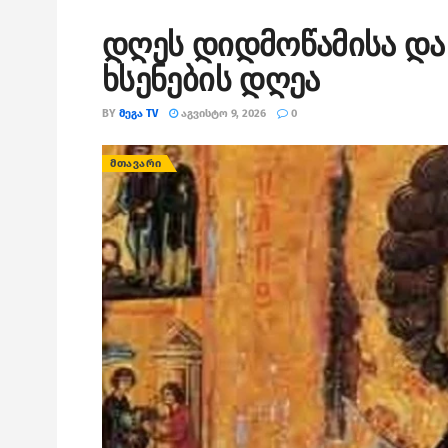
დღეს დიდმოწამისა და
ხსენების დღეა
BY
ᲛᲔᲒᲐ TV
ᲐᲒᲕᲘᲡᲢᲝ 9, 2026
0
ᲛᲗᲐᲕᲐᲠᲘ