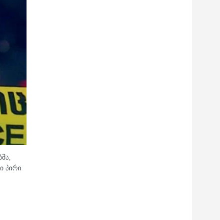
მა,
ი პირი