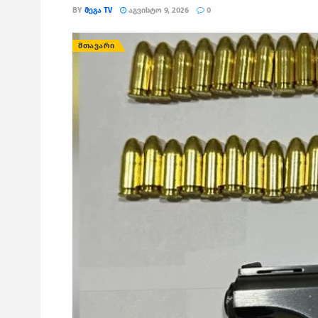
BY
ᲛᲔᲒᲐ TV
ᲐᲒᲕᲘᲡᲢᲝ 9, 2026
0
ᲛᲗᲐᲕᲐᲠᲘ