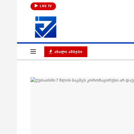
LIVE TV
ᲐᲮᲐᲚᲘ ᲐᲛᲑᲔᲑᲘ