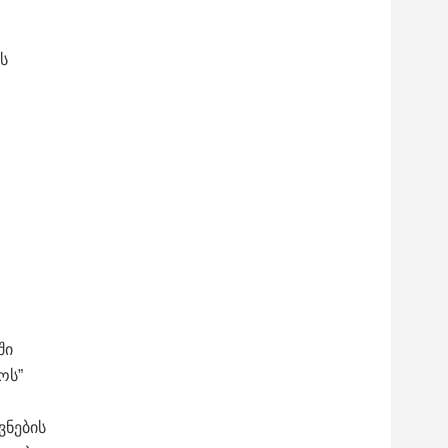
ს
ში
ოს”
ვნების