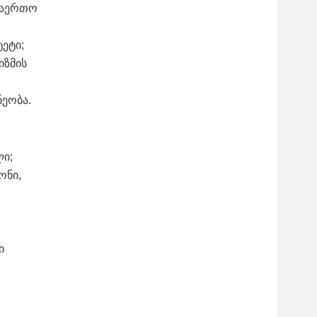
 საერთო
ეტი;
იზმის
ეობა.
ლი;
ონი,
ი