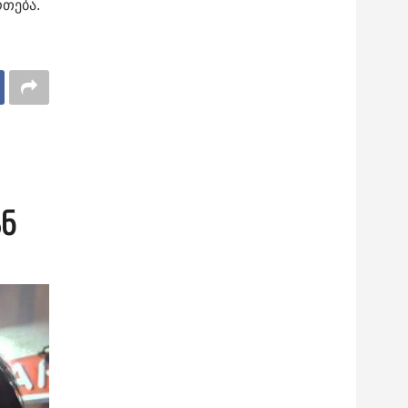
რთება.
ნ