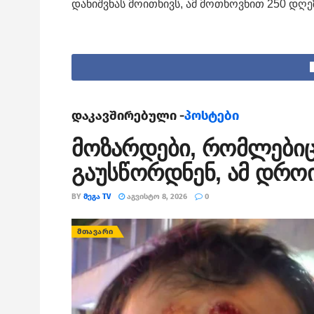
დანიშვნას მოითხივს, ამ მოთხოვნით 250 დღე
დაკავშირებული -
პოსტები
მოზარდები, რომლებიც
გაუსწორდნენ, ამ დროი
BY
ᲛᲔᲒᲐ TV
ᲐᲒᲕᲘᲡᲢᲝ 8, 2026
0
ᲛᲗᲐᲕᲐᲠᲘ