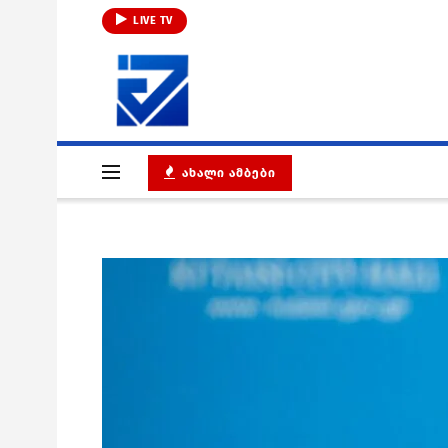
LIVE TV
ᲐᲮᲐᲚᲘ ᲐᲛᲑᲔᲑᲘ