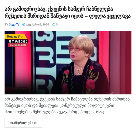
დე...
არ გამოვრიცხავ, ქვეყნის სამჯერ ჩაბნელება
რუსეთის მხრიდან შანტაჟი იყოს – ლელა ჯეჯელავა
BY
ᲛᲔᲒᲐ TV
ᲐᲒᲕᲘᲡᲢᲝ 6, 2026
0
ᲛᲗᲐᲕᲐᲠᲘ
არ გამოვრიცხავ, ქვეყნის სამჯერ ჩაბნელება რუსეთის მხრიდან
შანტაჟი იყოს და შეიძლება კონკრეტული პოლიტიკური
მოთხოვნების შესრულებას უკავშირდებოდეს, რაც
ხელისუფლებისთვის ძნელად ასახსნელია საზოგადოებისთვის.
ᲓᲐᲬᲕᲠᲘᲚᲔᲑᲘᲗ
DETAILS
ვფიქრობ, ეს მოთხოვნები უფრო ოკუპირებულ რეგიონებს უნდა
ეხებოდეს, -...