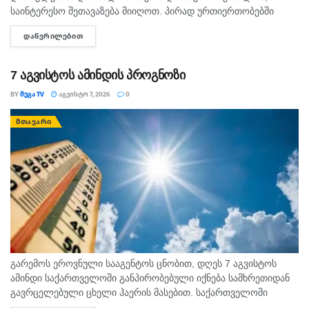
საინტერესო შეთავაზება მიიღოთ. პირად ურთიერთობებში
გულწრფელი საუბარი ბევრ გაუგებრობას გააქრობს. კურო
ᲓᲐᲬᲕᲠᲘᲚᲔᲑᲘᲗ
DETAILS
ფინანსურ საკითხებში სიფრთხილე გამოიჩინეთ და ემოციური...
7 აგვისტოს ამინდის პროგნოზი
BY
ᲛᲔᲒᲐ TV
ᲐᲒᲕᲘᲡᲢᲝ 7, 2026
0
ᲛᲗᲐᲕᲐᲠᲘ
გარემოს ეროვნული სააგენტოს ცნობით, დღეს 7 აგვისტოს
ამინდი საქართველოში განპირობებული იქნება სამხრეთიდან
გავრცელებული ცხელი ჰაერის მასებით. საქართველოში
მოსალოდნელია: დროგამოშვებით ღრუბლიანობის მომატება.