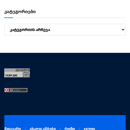
კატეგორიები
კატეგორიები
მთავარი
ახალი ამბები
ქვიზი
ჯგუფი