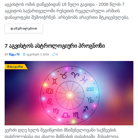
აგვისტოს ომის დაწყებიდან 18 წელი გავიდა - 2008 წლის 7
აგვიტოს საქართველოში რუსეთის რეგულარული არმიის
დანაყოფები შემოიჭრნენ. არსებობს არაერთი მტკიცებულება,
რომლითაც დადასტურდა, რომ რუსეთის ჯარმა საქართველოს
ᲓᲐᲬᲕᲠᲘᲚᲔᲑᲘᲗ
DETAILS
სახელმწიფო საზღვარი სწორედ 7...
7 აგვისტოს ასტროლოგიური პროგნოზი
BY
ᲛᲔᲒᲐ TV
ᲐᲒᲕᲘᲡᲢᲝ 7, 2026
0
ᲛᲗᲐᲕᲐᲠᲘ
ვერძი დღე ხელს შეგიწყობთ მნიშვნელოვანი საქმეების
დასრულებასა და ახალი მიზნების დასახვაში. შესაძლოა,