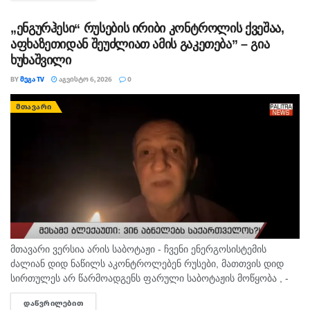
ერთმა...
„ენგურჰესი“ რუსების ირიბი კონტროლის ქვეშაა,
აფხაზეთიდან შეუძლიათ ამის გაკეთება” – გია
ხუხაშვილი
BY
ᲛᲔᲒᲐ TV
ᲐᲒᲕᲘᲡᲢᲝ 6, 2026
0
ᲛᲗᲐᲕᲐᲠᲘ
მთავარი ვერსია არის საბოტაჟი - ჩვენი ენერგოსისტემის
ძალიან დიდ ნაწილს აკონტროლებენ რუსები, მათთვის დიდ
სირთულეს არ წარმოადგენს ფარული საბოტაჟის მოწყობა , -
ამის შესახებ ანალიტიკოსმა გია ხუხაშვილმა „პალიტრანიუსის“
ᲓᲐᲬᲕᲠᲘᲚᲔᲑᲘᲗ
DETAILS
გადაცემაში „360...