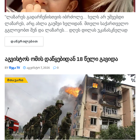
იცოდეს, რომ საქართველოში ჩამოსული ტურისტი არის
წარმატების კიდევ ერთი დამადასტურებელი
"ლაზარეს გადარჩენისთვის იბრძოლე... ხელს არ უშვებდი
მაგალითი”, – განაცხადა პრემიერ-მინისტრმა.
ლაზარეს, არც ახლა გაუშვი ხელიდან. მთელი საქართველო
გგლოვობთ შენ და ლაზარეს... დღეს დილას უკანასკნელად
მომესალმე, თურმე. ისღა დაგვრჩა ნუგეშად, შენი თავი
ᲓᲐᲬᲕᲠᲘᲚᲔᲑᲘᲗ
DETAILS
გვაპოვნინო..." - 6...
აგვისტოს ომის დაწყებიდან 18 წელი გავიდა
BY
ᲛᲔᲒᲐ TV
ᲐᲒᲕᲘᲡᲢᲝ 7, 2026
0
ᲛᲗᲐᲕᲐᲠᲘ