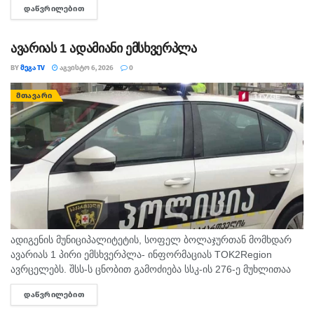
ᲓᲐᲬᲕᲠᲘᲚᲔᲑᲘᲗ
DETAILS
უმეტესად უნალექოდ. იქროლებსაღმოსავლეთის
მიმართულების ზომიერი ქარი. სოხუმი: უნალექოდ. ჰაერის...
ავარიას 1 ადამიანი ემსხვერპლა
BY
ᲛᲔᲒᲐ TV
ᲐᲒᲕᲘᲡᲢᲝ 6, 2026
0
ᲛᲗᲐᲕᲐᲠᲘ
ადიგენის მუნიციპალიტეტის, სოფელ ბოლაჯურთან მომხდარ
ავარიას 1 პირი ემსხვერპლა- ინფორმაციას TOK2Region
ავრცელებს. შსს-ს ცნობით გამოძიება სსკ-ის 276-ე მუხლითაა
დაწყებული, რაც ტრანსპორტის მოძრაობის უსაფრთხოების ან
ᲓᲐᲬᲕᲠᲘᲚᲔᲑᲘᲗ
DETAILS
ექსპლუატაციის წესის დარღვევას გულისხმობს.