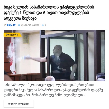
ნიკა მელიას სასამართლოს უპატივცემლობის
ფაქტზე 1 წლით და 6 თვით თავისუფლების
აღკვეთა მიესაჯა
BY
ᲛᲔᲒᲐ TV
ᲐᲒᲕᲘᲡᲢᲝ 6, 2026
0
ᲛᲗᲐᲕᲐᲠᲘ
სასამართლომ “კოალიცია ცვლილებისთვის“ ერთ-ერთი
ლიდერი ნიკა მელია სასამართლოს უპატივცემლობის ფაქტზე
დამნაშავედ ცნო. მოსამართლე ნინო ელიეშვილის
გადაწყვეტილებით, ნიკა მელიას 1 წლით და 6 თვით
ᲓᲐᲬᲕᲠᲘᲚᲔᲑᲘᲗ
DETAILS
თავისუფლების აღკვეთა მიესაჯა, თუმცა აღნიშნულმა