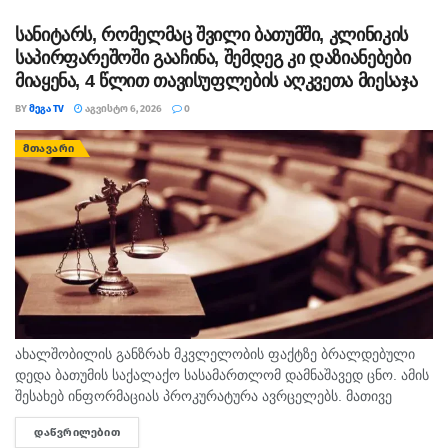
სასჯელმა ნიკა მელიასთვის გამოტანილი წინა განაჩენი...
სანიტარს, რომელმაც შვილი ბათუმში, კლინიკის
საპირფარეშოში გააჩინა, შემდეგ კი დაზიანებები
მიაყენა, 4 წლით თავისუფლების აღკვეთა მიესაჯა
BY
ᲛᲔᲒᲐ TV
ᲐᲒᲕᲘᲡᲢᲝ 6, 2026
0
ᲛᲗᲐᲕᲐᲠᲘ
ახალშობილის განზრახ მკვლელობის ფაქტზე ბრალდებული
დედა ბათუმის საქალაქო სასამართლომ დამნაშავედ ცნო. ამის
შესახებ ინფორმაციას პროკურატურა ავრცელებს. მათივე
ინფორმაციით, საქმე ეხება, 22 თებერვალს, ბათუმის ერთ-
ᲓᲐᲬᲕᲠᲘᲚᲔᲑᲘᲗ
DETAILS
ერთი კლინიკაში მომხდარ ფაქტს, რა დროსაც კლინიკის ერთ-