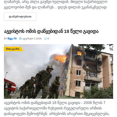
ლაზარეს, არც ახლა გაუშვი ხელიდან. მთელი საქართველო
გგლოვობთ შენ და ლაზარეს... დღეს დილას უკანასკნელად
მომესალმე, თურმე. ისღა დაგვრჩა ნუგეშად, შენი თავი
ᲓᲐᲬᲕᲠᲘᲚᲔᲑᲘᲗ
DETAILS
გვაპოვნინო..." - 6...
აგვისტოს ომის დაწყებიდან 18 წელი გავიდა
BY
ᲛᲔᲒᲐ TV
ᲐᲒᲕᲘᲡᲢᲝ 7, 2026
0
ᲛᲗᲐᲕᲐᲠᲘ
აგვისტოს ომის დაწყებიდან 18 წელი გავიდა - 2008 წლის 7
აგვიტოს საქართველოში რუსეთის რეგულარული არმიის
დანაყოფები შემოიჭრნენ. არსებობს არაერთი მტკიცებულება,