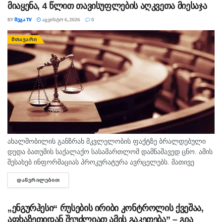
მიაყენა, 4 წლით თავისუფლების აღკვეთა მიესაჯა
BY
ᲛᲔᲒᲐ TV
ᲐᲒᲕᲘᲡᲢᲝ 6, 2026
0
ᲛᲗᲐᲕᲐᲠᲘ
ახალშობილის განზრახ მკვლელობის ფაქტზე ბრალდებული
დედა ბათუმის საქალაქო სასამართლომ დამნაშავედ ცნო. ამის
შესახებ ინფორმაციას პროკურატურა ავრცელებს. მათივე
ინფორმაციით, საქმე ეხება, 22 თებერვალს, ბათუმის ერთ-
ᲓᲐᲬᲕᲠᲘᲚᲔᲑᲘᲗ
DETAILS
ერთი კლინიკაში მომხდარ ფაქტს, რა დროსაც კლინიკის ერთ-
ერთმა...
„ენგურჰესი“ რუსების ირიბი კონტროლის ქვეშაა,
აფხაზეთიდან შეუძლიათ ამის გაკეთება” – გია