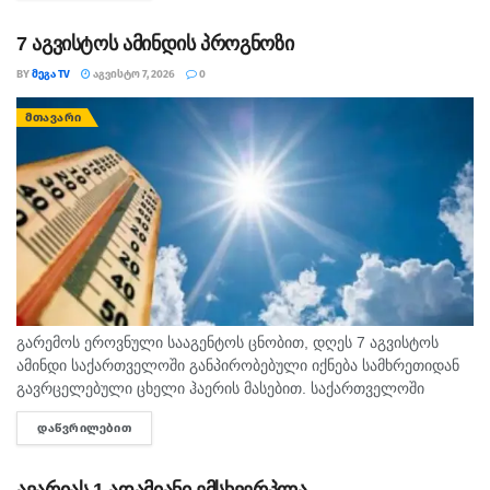
7 აგვისტოს ამინდის პროგნოზი
BY
ᲛᲔᲒᲐ TV
ᲐᲒᲕᲘᲡᲢᲝ 7, 2026
0
ᲛᲗᲐᲕᲐᲠᲘ
გარემოს ეროვნული სააგენტოს ცნობით, დღეს 7 აგვისტოს
ამინდი საქართველოში განპირობებული იქნება სამხრეთიდან
გავრცელებული ცხელი ჰაერის მასებით. საქართველოში
მოსალოდნელია: დროგამოშვებით ღრუბლიანობის მომატება.
ᲓᲐᲬᲕᲠᲘᲚᲔᲑᲘᲗ
DETAILS
უმეტესად უნალექოდ. იქროლებსაღმოსავლეთის
მიმართულების ზომიერი ქარი. სოხუმი: უნალექოდ. ჰაერის...
ავარიას 1 ადამიანი ემსხვერპლა