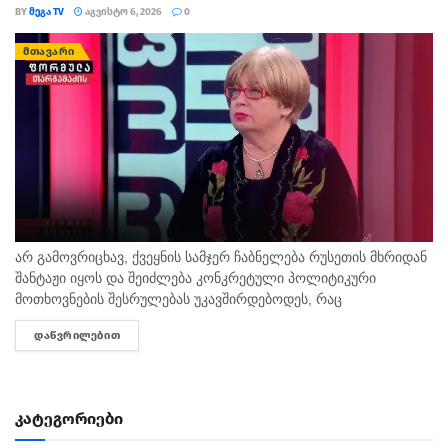
BY
ᲛᲔᲒᲐ TV
ᲐᲒᲕᲘᲡᲢᲝ 6, 2026
0
ᲛᲗᲐᲕᲐᲠᲘ
არ გამოვრიცხავ, ქვეყნის სამჯერ ჩაბნელება რუსეთის მხრიდან
შანტაჟი იყოს და შეიძლება კონკრეტული პოლიტიკური
მოთხოვნების შესრულებას უკავშირდებოდეს, რაც
ხელისუფლებისთვის ძნელად ასახსნელია საზოგადოებისთვის.
ᲓᲐᲬᲕᲠᲘᲚᲔᲑᲘᲗ
DETAILS
ვფიქრობ, ეს მოთხოვნები უფრო ოკუპირებულ რეგიონებს უნდა
ეხებოდეს, -...
კატეგორიები