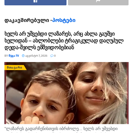
ხელყუმბარა და სხვადასხვა მოდელის ცეცხლსასროლი
იარაღისთვის განკუთვნილი 212 ვაზნა.
დაკავშირებული -
პოსტები
გამოძიება სისხლის სამართლის კოდექსის 236-ე
ხელს არ უშვებდი ლაზარეს, არც ახლა გაუშვი
მუხლის მე-3 ნაწილით მიმდინარეობს, რაც 6 წლამდე
ხელიდან – ახლობლები ტრაგიკულად დაღუპულ
ვადით თავისუფლების აღკვეთას ითვალისწინებს.
დედა-შვილს ემშვიდობებიან
BY
ᲛᲔᲒᲐ TV
ᲐᲒᲕᲘᲡᲢᲝ 7, 2026
0
ᲛᲗᲐᲕᲐᲠᲘ
"ლაზარეს გადარჩენისთვის იბრძოლე... ხელს არ უშვებდი