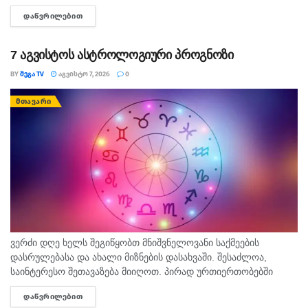
რომლითაც დადასტურდა, რომ რუსეთის ჯარმა საქართველოს
ᲓᲐᲬᲕᲠᲘᲚᲔᲑᲘᲗ
DETAILS
სახელმწიფო საზღვარი სწორედ 7...
7 აგვისტოს ასტროლოგიური პროგნოზი
BY
ᲛᲔᲒᲐ TV
ᲐᲒᲕᲘᲡᲢᲝ 7, 2026
0
ᲛᲗᲐᲕᲐᲠᲘ
ვერძი დღე ხელს შეგიწყობთ მნიშვნელოვანი საქმეების
დასრულებასა და ახალი მიზნების დასახვაში. შესაძლოა,
საინტერესო შეთავაზება მიიღოთ. პირად ურთიერთობებში
გულწრფელი საუბარი ბევრ გაუგებრობას გააქრობს. კურო
ᲓᲐᲬᲕᲠᲘᲚᲔᲑᲘᲗ
DETAILS
ფინანსურ საკითხებში სიფრთხილე გამოიჩინეთ და ემოციური...