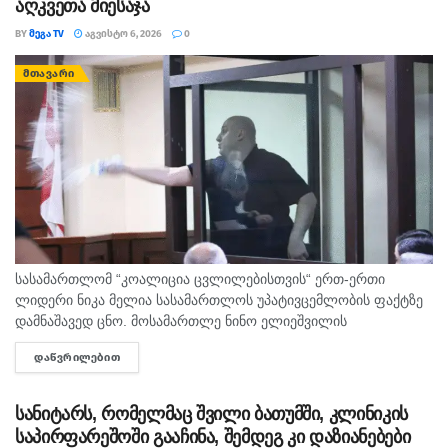
აღკვეთა მიესაჯა
BY
ᲛᲔᲒᲐ TV
ᲐᲒᲕᲘᲡᲢᲝ 6, 2026
0
ᲛᲗᲐᲕᲐᲠᲘ
სასამართლომ “კოალიცია ცვლილებისთვის“ ერთ-ერთი
ლიდერი ნიკა მელია სასამართლოს უპატივცემლობის ფაქტზე
დამნაშავედ ცნო. მოსამართლე ნინო ელიეშვილის
გადაწყვეტილებით, ნიკა მელიას 1 წლით და 6 თვით
ᲓᲐᲬᲕᲠᲘᲚᲔᲑᲘᲗ
DETAILS
თავისუფლების აღკვეთა მიესაჯა, თუმცა აღნიშნულმა
სასჯელმა ნიკა მელიასთვის გამოტანილი წინა განაჩენი...
სანიტარს, რომელმაც შვილი ბათუმში, კლინიკის
საპირფარეშოში გააჩინა, შემდეგ კი დაზიანებები