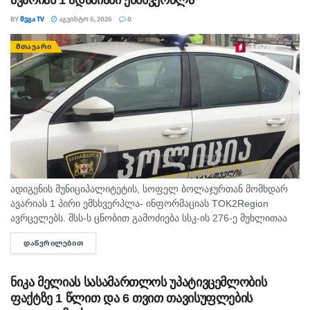
BY
ᲛᲔᲒᲐ TV
ᲐᲒᲕᲘᲡᲢᲝ 6, 2026
0
ᲛᲗᲐᲕᲐᲠᲘ
ადიგენის მუნიციპალიტეტის, სოფელ ბოლაჯურთან მომხდარ
ავარიას 1 პირი ემსხვერპლა- ინფორმაციას TOK2Region
ავრცელებს. შსს-ს ცნობით გამოძიება სსკ-ის 276-ე მუხლითაა
დაწყებული, რაც ტრანსპორტის მოძრაობის უსაფრთხოების ან
ᲓᲐᲬᲕᲠᲘᲚᲔᲑᲘᲗ
DETAILS
ექსპლუატაციის წესის დარღვევას გულისხმობს.
ნიკა მელიას სასამართლოს უპატივცემლობის
ფაქტზე 1 წლით და 6 თვით თავისუფლების