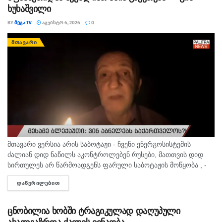
ხუხაშვილი
BY
ᲛᲔᲒᲐ TV
ᲐᲒᲕᲘᲡᲢᲝ 6, 2026
0
ᲛᲗᲐᲕᲐᲠᲘ
მთავარი ვერსია არის საბოტაჟი - ჩვენი ენერგოსისტემის
ძალიან დიდ ნაწილს აკონტროლებენ რუსები, მათთვის დიდ
სირთულეს არ წარმოადგენს ფარული საბოტაჟის მოწყობა , -
ამის შესახებ ანალიტიკოსმა გია ხუხაშვილმა „პალიტრანიუსის“
ᲓᲐᲬᲕᲠᲘᲚᲔᲑᲘᲗ
DETAILS
გადაცემაში „360...
ცნობილია ხობში ტრაგიკულად დაღუპული