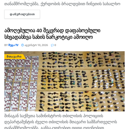
თანამშრომლებმა, ქურდობის ბრალდებით ჩინეთის სახალხო
რესპუბლიკის 2 მოქალაქე დააკავეს. უწყების ცნობით,
ᲓᲐᲬᲕᲠᲘᲚᲔᲑᲘᲗ
DETAILS
გამოძიებით დადგინდა, რომ ბრალდებულები ერთ-ერთი
ავიარეისით მგზავრობისას, თვითმფრინავის ბორტზე მყოფი...
ამოღებულია 40 შეკვრად დაფასოებული
სხვადასხვა სახის ნარკოტიკი ამოიღო
BY
ᲛᲔᲒᲐ TV
ᲐᲒᲕᲘᲡᲢᲝ 10, 2026
0
ᲛᲗᲐᲕᲐᲠᲘ
შინაგან საქმეთა სამინისტროს თბილისის პოლიციის
დეპარტამენტის ძველი თბილისის მთავარი სამმართველოს
თანამშრომლებმა, განსაკუთრებით დიდი ოდენობით