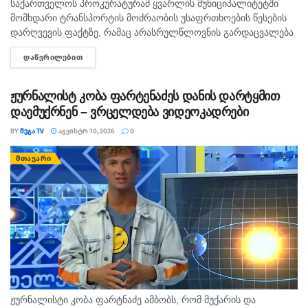
საქართველოს პროკურატურამ ყვარლის მუნიციპალიტეტში
მომხდარი ტრანსპორტის მოძრაობის უსაფრთხოების წესების
დარღვევის ფაქტზე, რამაც არასრულწლოვნის გარდაცვალება
გამოიწვია, ორ პირს ბრალდება წარუდგინა. ამის შესახებ
ᲓᲐᲬᲕᲠᲘᲚᲔᲑᲘᲗ
DETAILS
ინფორმაციას პროკურატურა ავრცელებს. საგამოძიებო უწყების
თანახმად, შინაგან საქმეთა სამინისტროს...
ჟურნალისტ კობა ფარტენაძეს დანის დარტყმით
დაემუქრნენ – ვრცელდება ვიდეოკადრები
BY
ᲛᲔᲒᲐ TV
ᲐᲒᲕᲘᲡᲢᲝ 10, 2026
0
ᲛᲗᲐᲕᲐᲠᲘ
ჟურნალისტი კობა ფარტნაძე ამბობს, რომ მუქარის და