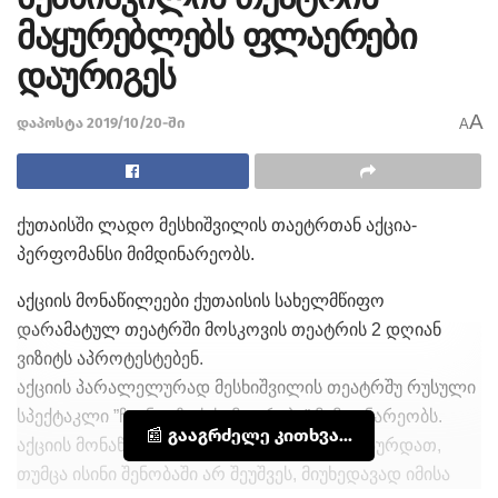
მაყურებლებს ფლაერები
დაურიგეს
A
დაპოსტა 2019/10/20-ში
A
ქუთაისში ლადო მესხიშვილის თაეტრთან აქცია-
პერფომანსი მიმდინარეობს.
აქციის მონაწილეები ქუთაისის სახელმწიფო
დარამატულ თეატრში მოსკოვის თეატრის 2 დღიან
ვიზიტს აპროტესტებენ.
აქციის პარალელურად მესხიშვილის თეატრშუ რუსული
სპექტაკლი ”ჩვენი ეზოს სიმღერები” მიმდინარეობს.
📰 გააგრძელე კითხვა...
აქციის მონაწილეებს სპექტაკლზე შესვლა სურდათ,
თუმცა ისინი შენობაში არ შეუშვეს, მიუხედავად იმისა