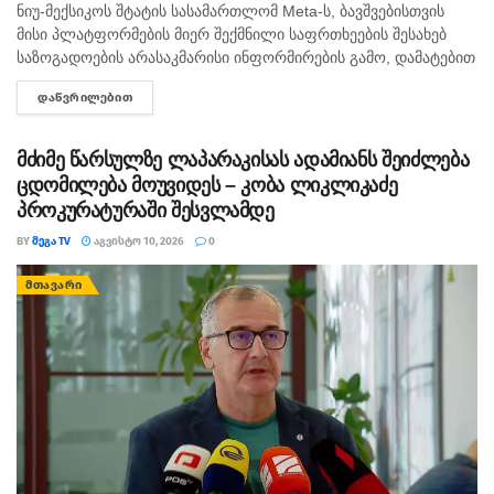
ნიუ-მექსიკოს შტატის სასამართლომ Meta-ს, ბავშვებისთვის
მისი პლატფორმების მიერ შექმნილი საფრთხეების შესახებ
საზოგადოების არასაკმარისი ინფორმირების გამო, დამატებით
$567 მილიონის კომპენსაციის გადახდა დააკისრა.
ᲓᲐᲬᲕᲠᲘᲚᲔᲑᲘᲗ
DETAILS
სასამართლოს დადგენილებით, ამერიკულ კომპანიას,
არასრულწლოვნების მავნე კონტენტისგან ეფექტიანად
დასაცავად, Facebook-ზე,...
მძიმე წარსულზე ლაპარაკისას ადამიანს შეიძლება
ცდომილება მოუვიდეს – კობა ლიკლიკაძე
პროკურატურაში შესვლამდე
BY
ᲛᲔᲒᲐ TV
ᲐᲒᲕᲘᲡᲢᲝ 10, 2026
0
ᲛᲗᲐᲕᲐᲠᲘ