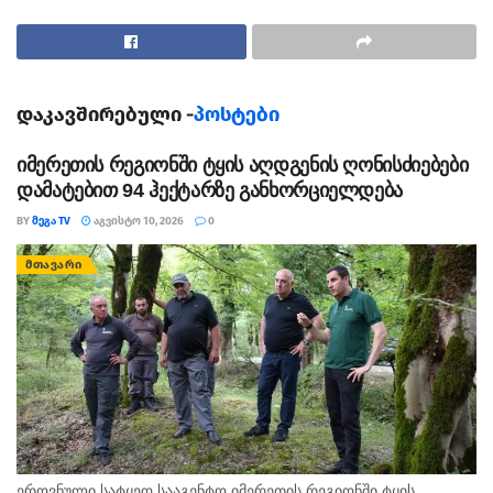
რომ სპექტაკლზე დასწრება თავისუფალია.
მცირე სცენის შესასვლელათნ მათ სპექტაკლზე
დასასწრებად მისულ მაყურებელს ფლაერები ”რუსეთი
ოკუპანტია” გადასცეს.
დაკავშირებული -
პოსტები
იმერეთის რეგიონში ტყის აღდგენის ღონისძიებები
დამატებით 94 ჰექტარზე განხორციელდება
BY
ᲛᲔᲒᲐ TV
ᲐᲒᲕᲘᲡᲢᲝ 10, 2026
0
ᲛᲗᲐᲕᲐᲠᲘ
ეროვნული სატყეო სააგენტო იმერეთის რეგიონში ტყის