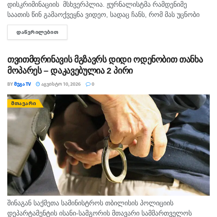
დისკრიმინაციის მსხვერპლია. ჟურნალისტმა რამდენიმე
საათის წინ გამაოქვეყნა ვიდეო, სადაც ჩანს, რომ მას უცნობი
პირი შეურაცხყოფას აყენებს და გვერდზე გაყოლას აიძულებს.
ᲓᲐᲬᲕᲠᲘᲚᲔᲑᲘᲗ
DETAILS
ისმის დანის დარტყმის მუქარაც....
თვითმფრინავის მგზავრს დიდი ოდენობით თანხა
მოპარეს – დაკავებულია 2 პირი
BY
ᲛᲔᲒᲐ TV
ᲐᲒᲕᲘᲡᲢᲝ 10, 2026
0
ᲛᲗᲐᲕᲐᲠᲘ
შინაგან საქმეთა სამინისტროს თბილისის პოლიციის
დეპარტამენტის ისანი-სამგორის მთავარი სამმართველოს