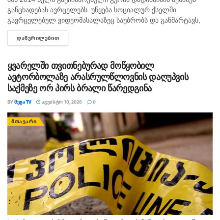
განცხადებას ავრცელებს. უწყება სოციალურ ქსელში
გავრცელებულ ვიდეომასალაზეც საუბრობს და განმარტავს,
რომ უკვე გამოიკითხა პირი, რომელმაც ვიდეო გადაიღო და
ᲓᲐᲬᲕᲠᲘᲚᲔᲑᲘᲗ
DETAILS
ატვირთა. შსს-ს თანახმად, გამოკითხვის შედეგად...
ყვარელში თვითნებურად მოწყობილ
ავტორბოლაზე არასრულწლოვნის დაღუპვის
საქმეზე ორ პირს ბრალი წარედგინა
BY
ᲛᲔᲒᲐ TV
ᲐᲒᲕᲘᲡᲢᲝ 10, 2026
0
ᲛᲗᲐᲕᲐᲠᲘ