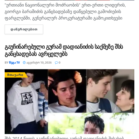
“ერთიანი ნაციონალური მოძრაობის“ ერთ-ერთი ლიდერის,
გიორგი ბარამიძის განცხადებაზე დაწყებული გამოძიების
ფარგლებში, გენერალურ პროკურატურაში გამოკითხვები
გრძელდება. ამჟამად პროკურატურაში გამოკითხვაზე
ᲓᲐᲬᲕᲠᲘᲚᲔᲑᲘᲗ
DETAILS
ვეტერანების საქმეთა სახელმწიფო სამსახურის
წარმომადგენელი, კობა ლიკლიკაძე იმყოფება, რომელიც
აფხაზეთის ომის დროს, შეიარაღებული...
გაუჩინარებული გურამ დადიანიძის საქმეზე შსს
განცხადებას ავრცელებს
BY
ᲛᲔᲒᲐ TV
ᲐᲒᲕᲘᲡᲢᲝ 10, 2026
0
ᲛᲗᲐᲕᲐᲠᲘ
შსს 2014 წელს გაუჩინარებული გურამ დადიანიძის შესახებ