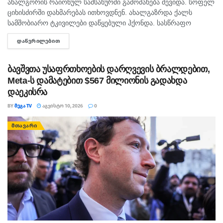
ახალგორის რაიონულ სამსახურში გამოძახება შევიდა. სოფელ
ციხისძირში დახმარებას ითხოვდნენ. ახალგაზრდა ქალს
სამშობიარო ტკივილები დაწყებული ჰქონდა. სასწრაფო
სამედიცინო დახმარების ბრიგადის ადგილზე მისვლისას
ᲓᲐᲬᲕᲠᲘᲚᲔᲑᲘᲗ
DETAILS
მეხუთე შვილის მომლოდინე ორსული დახვდათ, რომელსაც
მოვლითი სამშობიარო ტკივილები...
ბავშვთა უსაფრთხოების დარღვევის ბრალდებით,
Meta-ს დამატებით $567 მილიონის გადახდა
დაეკისრა
BY
ᲛᲔᲒᲐ TV
ᲐᲒᲕᲘᲡᲢᲝ 10, 2026
0
ᲛᲗᲐᲕᲐᲠᲘ