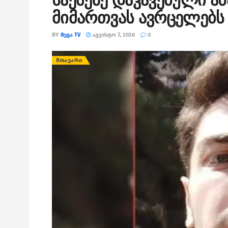
საქმეზე დაკავებული ა
მიმართვას ავრცელებს
BY
ᲛᲔᲒᲐ TV
ᲐᲒᲕᲘᲡᲢᲝ 7, 2026
0
ᲛᲗᲐᲕᲐᲠᲘ