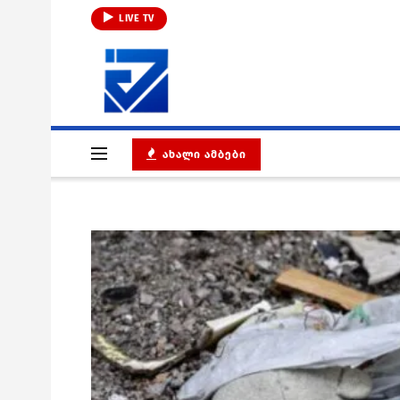
LIVE TV
ᲐᲮᲐᲚᲘ ᲐᲛᲑᲔᲑᲘ