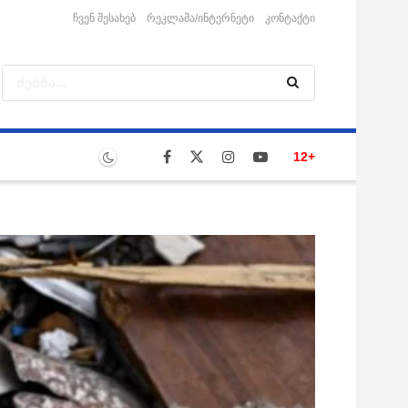
ჩვენ შესახებ
რეკლამა/ინტერნეტი
კონტაქტი
12+