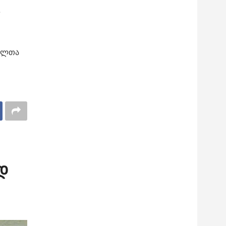
დ
ბულთა
დ