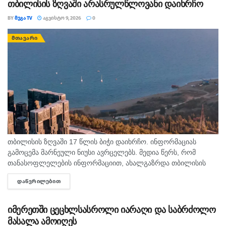
თბილისის ზღვაში არასრულწლოვანი დაიხრჩო
მჯდომი მგზავრის მიერ უსაფრთხოების ღვედის
გამოუყენებლობა – 43 993 შემთხვევა;
BY
ᲛᲔᲒᲐ TV
ᲐᲒᲕᲘᲡᲢᲝ 9, 2026
0
მექანიკური სატრანსპორტო საშუალების
ᲛᲗᲐᲕᲐᲠᲘ
მართვის დროს მძღოლის მიერ მობილური
კომუნიკაციის საშუალებით სარგებლობა – 37
423 დარღვევა.
თეგები:
დანაშაული
დარღვევა
მოძრაობის წესები
მძღოლი
თბილისის ზღვაში 17 წლის ბიჭი დაიხრჩო. ინფორმაციას
გამოცემა მარნეული ნიუსი ავრცელებს. მედია წერს, რომ
თანასოფლელების ინფორმაციით, ახალგაზრდა თბილისის
ზღვაზე თანატოლებთან ერთად საცურაოდ იმყოფებოდა. შსს
ᲓᲐᲬᲕᲠᲘᲚᲔᲑᲘᲗ
DETAILS
ცნობით, გამოძიება 115-ე მუხლით დაიწყო.
იმერეთში ცეცხლსასროლი იარაღი და საბრძოლო
მასალა ამოიღეს