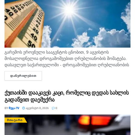
გარემოს ეროვნული სააგენტოს ცნობით, 9 აგვისტოს
მოსალოდნელია დროგამოშვებით ღრუბლიანობის მომატება.
დასავლეთ საქართველოში - დროგამოშვებით ღრუბლიანობის
მომატება. უმეტეს რაიონში ხანმოკლე წვიმა და ელჭექი, ზოგან
ᲓᲐᲬᲕᲠᲘᲚᲔᲑᲘᲗ
DETAILS
ძლიერი. დასავლეთის ქარი 10-15 მ/წმ, ელჭექის დროს
შესაძლებელია ქარის...
ქუთაისში დააკავეს კაცი, რომელიც დედას სახლის
გადაწვით დაემუქრა
BY
ᲛᲔᲒᲐ TV
ᲐᲒᲕᲘᲡᲢᲝ 8, 2026
0
ᲛᲗᲐᲕᲐᲠᲘ