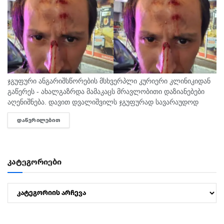
ჯგუფური ანგარიშსწორების მსხვერპლი კურიერი კლინიკიდან
გაწერეს - ახალგაზრდა მამაკაცს მრავლობითი დაზიანებები
აღენიშნება. დავით დვალიშვილს ჯგუფურად სავარაუდოდ
ხუთამდე მოზარდი გუშინ გაუსწორდა. ჯერ-ჯერობით
ᲓᲐᲬᲕᲠᲘᲚᲔᲑᲘᲗ
DETAILS
თავდამსხმელების დაკავების შესახებ ინფორმაცია არ
გავრცელებულა. "პირველებმა" გაარკვია, რომ
სამეთვალყურეო...
კატეგორიები
კატეგორიები