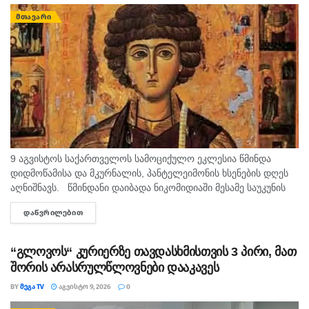
ᲛᲗᲐᲕᲐᲠᲘ
9 აგვისტოს საქართველოს სამოციქულო ეკლესია წმინდა
დიდმოწამისა და მკურნალის, პანტელეიმონის ხსენების დღეს
აღნიშნავს. წმინდანი დაიბადა ნიკომიდიაში მესამე საუკუნის
მეორე ნახევარში. არ არსებობს ტაძარი, რომელშიც არ იყოს
ᲓᲐᲬᲕᲠᲘᲚᲔᲑᲘᲗ
DETAILS
დაბრძანებული ნიკომიდიელი მკურნალის,...
“გლოვოს“ კურიერზე თავდასხმისთვის 3 პირი, მათ
შორის არასრულწლოვნები დააკავეს
BY
ᲛᲔᲒᲐ TV
ᲐᲒᲕᲘᲡᲢᲝ 9, 2026
0