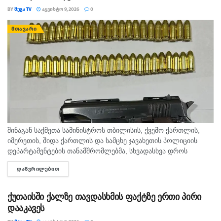
BY
ᲛᲔᲒᲐ TV
ᲐᲒᲕᲘᲡᲢᲝ 9, 2026
0
ᲛᲗᲐᲕᲐᲠᲘ
შინაგან საქმეთა სამინისტროს თბილისის, ქვემო ქართლის,
იმერეთის, შიდა ქართლის და სამცხე ჯავახეთის პოლიციის
დეპარტამენტების თანამშრომლებმა, სხვადასხვა დროს
ჩატარებული საპოლიციო პრევენციული ღონისძიებების
ᲓᲐᲬᲕᲠᲘᲚᲔᲑᲘᲗ
DETAILS
შედეგად, ცეცხლსასროლი იარაღისა და საბრძოლო მასალის
მართლსაწინააღმდეგო შეძენა-შენახვა-ტარების ბრალდებით,...
ქუთაისში ქალზე თავდასხმის ფაქტზე ერთი პირი
დააკავეს