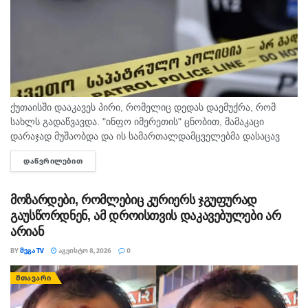
ქუთაისში დააკავეს პირი, რომელიც დედას დაემუქრა, რომ
სახლს გადაწვავდა. "ინფო იმერეთის" ცნობით, მამაკაცი
დარაჯად მუშაობდა და ის სამართალდამცველებმა დასაცავ
ობიექტზე აიყვანეს. შსს-ს ინფორმაციით, დაკავებულს
ᲓᲐᲬᲕᲠᲘᲚᲔᲑᲘᲗ
DETAILS
სისხლის სამართლის კოდექსის 11 პრიმა...
მოზარდები, რომლებიც კურიერს ჯგუფურად
გაუსწორდნენ, ამ დროისთვის დაკავებულები არ
არიან
BY
ᲛᲔᲒᲐ TV
ᲐᲒᲕᲘᲡᲢᲝ 8, 2026
0
ᲛᲗᲐᲕᲐᲠᲘ