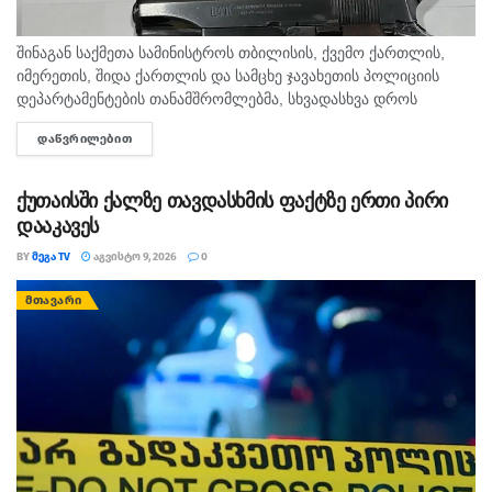
შინაგან საქმეთა სამინისტროს თბილისის, ქვემო ქართლის,
იმერეთის, შიდა ქართლის და სამცხე ჯავახეთის პოლიციის
დეპარტამენტების თანამშრომლებმა, სხვადასხვა დროს
ჩატარებული საპოლიციო პრევენციული ღონისძიებების
ᲓᲐᲬᲕᲠᲘᲚᲔᲑᲘᲗ
DETAILS
შედეგად, ცეცხლსასროლი იარაღისა და საბრძოლო მასალის
მართლსაწინააღმდეგო შეძენა-შენახვა-ტარების ბრალდებით,...
ქუთაისში ქალზე თავდასხმის ფაქტზე ერთი პირი
დააკავეს
BY
ᲛᲔᲒᲐ TV
ᲐᲒᲕᲘᲡᲢᲝ 9, 2026
0
ᲛᲗᲐᲕᲐᲠᲘ