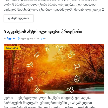
შორის არასრულწლოვნები არიან დაკავებულები. შინაგან
საქმეთა სამინისტროს ცნობით, დანაშაულში მონაწილე კიდევ 2
პირის დაკავების მიზნით შესაბამისი ღონისძიებები ტარდება.
ᲓᲐᲬᲕᲠᲘᲚᲔᲑᲘᲗ
DETAILS
შინაგან საქმეთა სამინისტროს თბილისის პოლიციის
დეპარტამენტის...
9 აგვისტოს ასტროლოგიური პროგნოზი
BY
ᲛᲔᲒᲐ TV
ᲐᲒᲕᲘᲡᲢᲝ 9, 2026
0
ᲛᲗᲐᲕᲐᲠᲘ
ვერძი — ენერგიული დღეა. საქმეში ინიციატივის აღება
წარმატებას მოგიტანს. ურთიერთობებში კი აჩქარებული
რეაქციებისგან თავის შეკავება ჯობს. კურო — ფინანსური