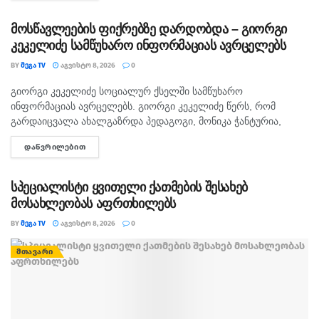
გავრცელებულა. "პირველებმა" გაარკვია, რომ
სამეთვალყურეო...
მოსწავლეების ფიქრებზე დარდობდა – გიორგი
კეკელიძე სამწუხარო ინფორმაციას ავრცელებს
BY
ᲛᲔᲒᲐ TV
ᲐᲒᲕᲘᲡᲢᲝ 8, 2026
0
გიორგი კეკელიძე სოციალურ ქსელში სამწუხარო
ᲛᲗᲐᲕᲐᲠᲘ
ინფორმაციას ავრცელებს. გიორგი კეკელიძე წერს, რომ
გარდაიცვალა ახალგაზრდა პედაგოგი, მონიკა ჭანტურია,
რომელიც თავისი მოსწავლეების მიმართ განსაკუთრებული
ᲓᲐᲬᲕᲠᲘᲚᲔᲑᲘᲗ
DETAILS
სიყვარულით გამოირჩეოდა. „არასდროს მგონებია, რომ აქ,
მიწაზე ყოფნას რამე...
სპეციალისტი ყვითელი ქათმების შესახებ
მოსახლეობას აფრთხილებს
BY
ᲛᲔᲒᲐ TV
ᲐᲒᲕᲘᲡᲢᲝ 8, 2026
0
ᲛᲗᲐᲕᲐᲠᲘ