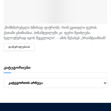
„მომხმარებელი ხშირად ფიქრობს, რომ ყვითელი ფერის
ქათამი ცხიმიანია, სინამდვილეში კი, ფერი შეიძლება
ხელოვნურად იყოს შეცვლილი“, - ამის შესახებ „პრაიმტაიმთან“
სურსათის უვნებლობის სპეციალისტი, ირაკლი არაბული
ᲓᲐᲬᲕᲠᲘᲚᲔᲑᲘᲗ
DETAILS
საუბრობს. „ბაზარი ითხოვს, რომ ქათამი იყოს...
კატეგორიები
კატეგორიები