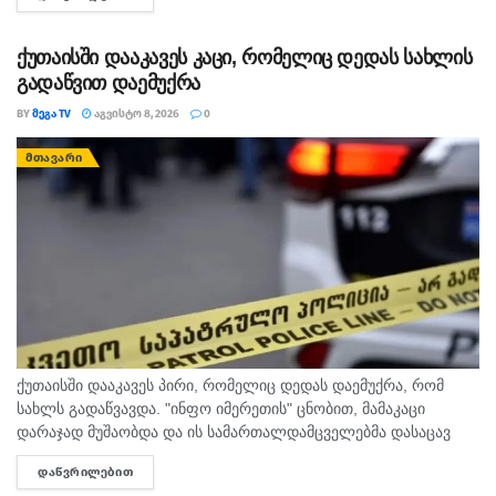
ძლიერი. დასავლეთის ქარი 10-15 მ/წმ, ელჭექის დროს
შესაძლებელია ქარის...
ქუთაისში დააკავეს კაცი, რომელიც დედას სახლის
გადაწვით დაემუქრა
BY
ᲛᲔᲒᲐ TV
ᲐᲒᲕᲘᲡᲢᲝ 8, 2026
0
ᲛᲗᲐᲕᲐᲠᲘ
ქუთაისში დააკავეს პირი, რომელიც დედას დაემუქრა, რომ
სახლს გადაწვავდა. "ინფო იმერეთის" ცნობით, მამაკაცი
დარაჯად მუშაობდა და ის სამართალდამცველებმა დასაცავ
ობიექტზე აიყვანეს. შსს-ს ინფორმაციით, დაკავებულს
ᲓᲐᲬᲕᲠᲘᲚᲔᲑᲘᲗ
DETAILS
სისხლის სამართლის კოდექსის 11 პრიმა...