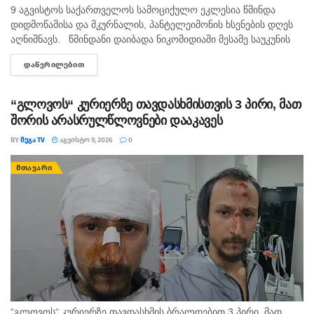
9 აგვისტოს საქართველოს სამოციქულო ეკლესია წმინდა
დიდმოწამისა და მკურნალის, პანტელეიმონის ხსენების დღეს
აღნიშნავს. წმინდანი დაიბადა ნიკომიდიაში მესამე საუკუნის
მეორე ნახევარში. არ არსებობს ტაძარი, რომელშიც არ იყოს
ᲓᲐᲬᲕᲠᲘᲚᲔᲑᲘᲗ
DETAILS
დაბრძანებული ნიკომიდიელი მკურნალის,...
“გლოვოს“ კურიერზე თავდასხმისთვის 3 პირი, მათ
შორის არასრულწლოვნები დააკავეს
BY
ᲛᲔᲒᲐ TV
ᲐᲒᲕᲘᲡᲢᲝ 9, 2026
0
ᲛᲗᲐᲕᲐᲠᲘ
“გლოვოს“ კურიერზე თავდასხმის ბრალდებით 3 პირი, მათ