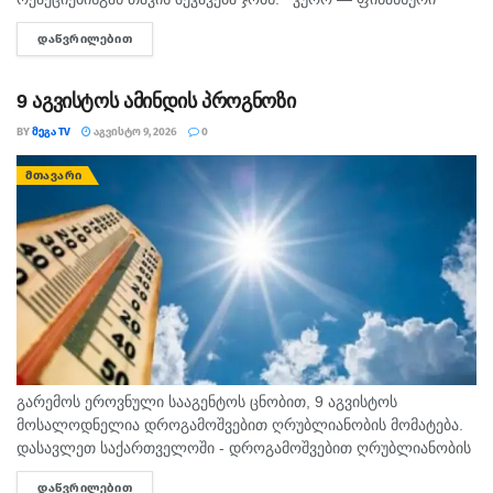
საკითხების მოსაგვარებლად კარგი დღეა. შეიძლება
ᲓᲐᲬᲕᲠᲘᲚᲔᲑᲘᲗ
DETAILS
საინტერესო შესაძლებლობა გამოჩნდეს. პირად ცხოვრებაში...
9 აგვისტოს ამინდის პროგნოზი
BY
ᲛᲔᲒᲐ TV
ᲐᲒᲕᲘᲡᲢᲝ 9, 2026
0
ᲛᲗᲐᲕᲐᲠᲘ
გარემოს ეროვნული სააგენტოს ცნობით, 9 აგვისტოს
მოსალოდნელია დროგამოშვებით ღრუბლიანობის მომატება.
დასავლეთ საქართველოში - დროგამოშვებით ღრუბლიანობის
მომატება. უმეტეს რაიონში ხანმოკლე წვიმა და ელჭექი, ზოგან
ᲓᲐᲬᲕᲠᲘᲚᲔᲑᲘᲗ
DETAILS