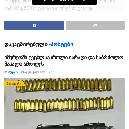
ტივტივებდა, მოგვიანებით კი, მდინარის ტალღებმა
ნაპირზე, 500 მეტრის დაშორებით გარიყა.
ადგილობრივების თქმით, მათ ძალიან გაუმართლა,
რადგან ცხენისწყალი მშვიდი იყო და ბავშვი ძლიემა
ტალღებმა არ გაიტაცა.
დაკავშირებული -
პოსტები
იმერეთში ცეცხლსასროლი იარაღი და საბრძოლო
მასალა ამოიღეს
BY
ᲛᲔᲒᲐ TV
ᲐᲒᲕᲘᲡᲢᲝ 9, 2026
0
ᲛᲗᲐᲕᲐᲠᲘ