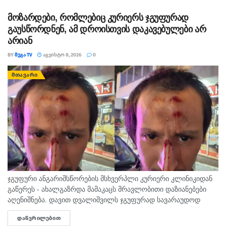
მოზარდები, რომლებიც კურიერს ჯგუფურად
გაუსწორდნენ, ამ დროისთვის დაკავებულები არ
არიან
BY
ᲛᲔᲒᲐ TV
ᲐᲒᲕᲘᲡᲢᲝ 8, 2026
0
ᲛᲗᲐᲕᲐᲠᲘ
ჯგუფური ანგარიშსწორების მსხვერპლი კურიერი კლინიკიდან
გაწერეს - ახალგაზრდა მამაკაცს მრავლობითი დაზიანებები
აღენიშნება. დავით დვალიშვილს ჯგუფურად სავარაუდოდ
ხუთამდე მოზარდი გუშინ გაუსწორდა. ჯერ-ჯერობით
ᲓᲐᲬᲕᲠᲘᲚᲔᲑᲘᲗ
DETAILS
თავდამსხმელების დაკავების შესახებ ინფორმაცია არ