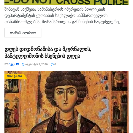
შინაგან საქმეთა სამინისტროს იმერეთის პოლიციის
დეპარტამენტის ქუთაისის საქალაქო სამმართველოს
თანამშრომლებმა, მოსამართლის განჩინების საფუძველზე,
ყაჩაღობის ბრალდებით, წარსულში სხვადასხვა
ᲓᲐᲬᲕᲠᲘᲚᲔᲑᲘᲗ
DETAILS
დანაშაულისთვის ნასამართლევი პირი დააკავეს. ინფორმაციას
შსს ავრცელებს. უწყების ცნობით, გამოძიებით დადგინდა,
რომ...
დღეს დიდმოწამისა და მკურნალის,
პანტელეიმონის ხსენების დღეა
BY
ᲛᲔᲒᲐ TV
ᲐᲒᲕᲘᲡᲢᲝ 9, 2026
0
ᲛᲗᲐᲕᲐᲠᲘ